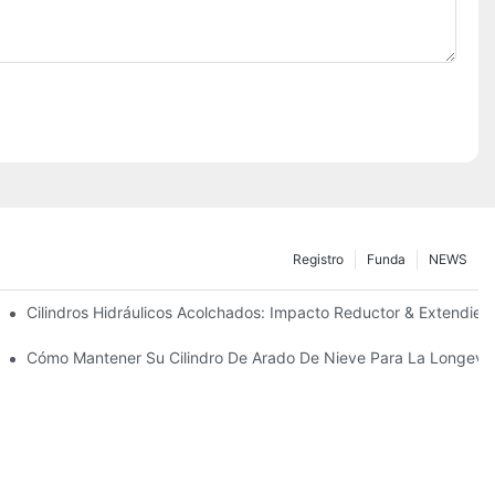
Registro
Funda
NEWS
ecisión
Cilindros Hidráulicos Acolchados: Impacto Reductor & Extendiend
Para Condiciones De Invierno Duras
Cómo Mantener Su Cilindro De Arado De Nieve Para La Longevi