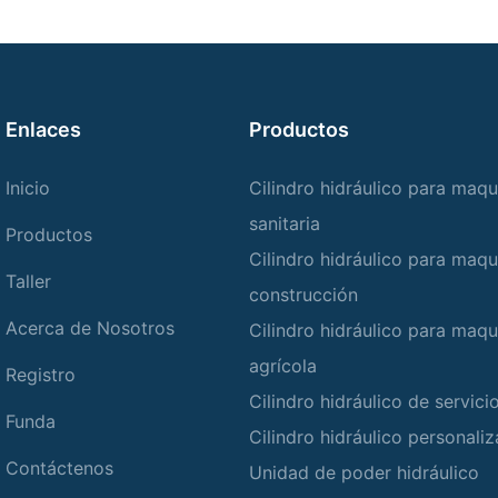
Enlaces
Productos
Inicio
Cilindro hidráulico para maqu
sanitaria
Productos
Cilindro hidráulico para maqu
Taller
construcción
Acerca de Nosotros
Cilindro hidráulico para maqu
agrícola
Registro
Cilindro hidráulico de servic
Funda
Cilindro hidráulico personali
Contáctenos
Unidad de poder hidráulico