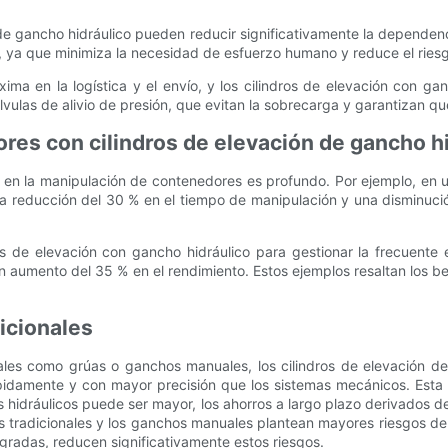
 de gancho hidráulico pueden reducir significativamente la dependenc
, ya que minimiza la necesidad de esfuerzo humano y reduce el riesg
ma en la logística y el envío, y los cilindros de elevación con ga
vulas de alivio de presión, que evitan la sobrecarga y garantizan qu
res con cilindros de elevación de gancho h
o en la manipulación de contenedores es profundo. Por ejemplo, en 
a reducción del 30 % en el tiempo de manipulación y una disminució
s de elevación con gancho hidráulico para gestionar la frecuente
 aumento del 35 % en el rendimiento. Estos ejemplos resaltan los ben
icionales
les como grúas o ganchos manuales, los cilindros de elevación de 
pidamente y con mayor precisión que los sistemas mecánicos. Esta
emas hidráulicos puede ser mayor, los ahorros a largo plazo derivados
s tradicionales y los ganchos manuales plantean mayores riesgos de
egradas, reducen significativamente estos riesgos.