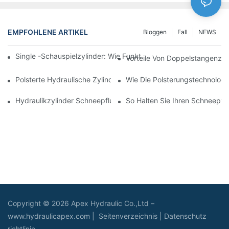
EMPFOHLENE ARTIKEL
Bloggen
Fall
NEWS
Single -Schauspielzylinder: Wie Funktioniert Es & Gemeinsam
Vorteile Von Doppelstangenzyl
Polsterte Hydraulische Zylinder: Verringerung Der Auswirkung 
Wie Die Polsterungstechnologie
Hydraulikzylinder Schneepflug: Schlüsselmerkmale Für Harte 
So Halten Sie Ihren Schneepflu
Copyright © 2026 Apex Hydraulic Co.,Ltd –
www.hydraulicapex.com |
Seitenverzeichnis
|
Datenschutz
richtlinie