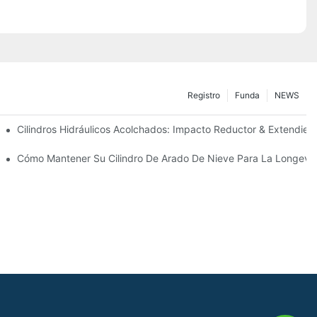
Registro
Funda
NEWS
ecisión
Cilindros Hidráulicos Acolchados: Impacto Reductor & Extendiend
Para Condiciones De Invierno Duras
Cómo Mantener Su Cilindro De Arado De Nieve Para La Longevi