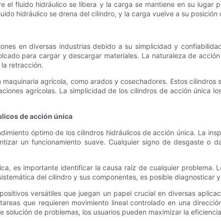
re el fluido hidráulico se libera y la carga se mantiene en su lug
fluido hidráulico se drena del cilindro, y la carga vuelve a su posició
ciones en diversas industrias debido a su simplicidad y confiabil
e volcado para cargar y descargar materiales. La naturaleza de acció
la retracción.
 maquinaria agrícola, como arados y cosechadores. Estos cilindros se 
ciones agrícolas. La simplicidad de los cilindros de acción única lo
licos de acción única
miento óptimo de los cilindros hidráulicos de acción única. La inspec
arantizar un funcionamiento suave. Cualquier signo de desgaste o 
nica, es importante identificar la causa raíz de cualquier problema
istemática del cilindro y sus componentes, es posible diagnosticar y
positivos versátiles que juegan un papel crucial en diversas aplicac
 tareas que requieren movimiento lineal controlado en una direcció
solución de problemas, los usuarios pueden maximizar la eficiencia 