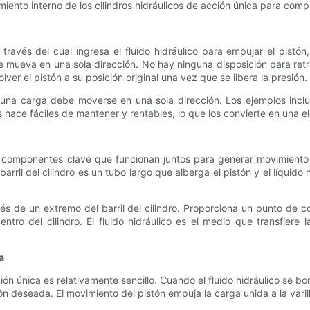
amiento interno de los cilindros hidráulicos de acción única para co
 través del cual ingresa el fluido hidráulico para empujar el pistó
se mueva en una sola dirección. No hay ninguna disposición para retra
r el pistón a su posición original una vez que se libera la presión.
una carga debe moverse en una sola dirección. Los ejemplos incl
os hace fáciles de mantener y rentables, lo que los convierte en una e
 componentes clave que funcionan juntos para generar movimiento line
. El barril del cilindro es un tubo largo que alberga el pistón y el líqui
ravés de un extremo del barril del cilindro. Proporciona un punto de
entro del cilindro. El fluido hidráulico es el medio que transfiere
a
ción única es relativamente sencillo. Cuando el fluido hidráulico se bo
n deseada. El movimiento del pistón empuja la carga unida a la varill