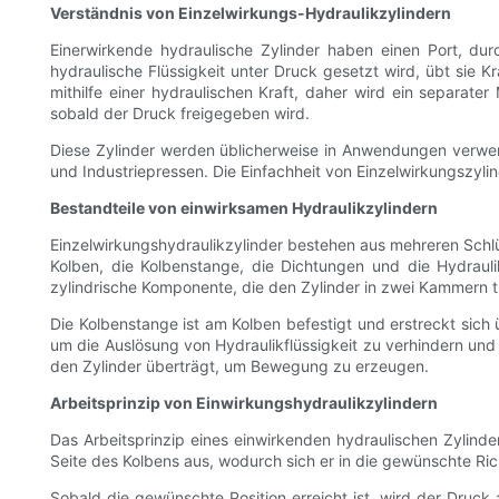
Verständnis von Einzelwirkungs-Hydraulikzylindern
Einerwirkende hydraulische Zylinder haben einen Port, du
hydraulische Flüssigkeit unter Druck gesetzt wird, übt sie K
mithilfe einer hydraulischen Kraft, daher wird ein separat
sobald der Druck freigegeben wird.
Diese Zylinder werden üblicherweise in Anwendungen verwend
und Industriepressen. Die Einfachheit von Einzelwirkungszyli
Bestandteile von einwirksamen Hydraulikzylindern
Einzelwirkungshydraulikzylinder bestehen aus mehreren Schl
Kolben, die Kolbenstange, die Dichtungen und die Hydraulikf
zylindrische Komponente, die den Zylinder in zwei Kammern t
Die Kolbenstange ist am Kolben befestigt und erstreckt sich
um die Auslösung von Hydraulikflüssigkeit zu verhindern und
den Zylinder überträgt, um Bewegung zu erzeugen.
Arbeitsprinzip von Einwirkungshydraulikzylindern
Das Arbeitsprinzip eines einwirkenden hydraulischen Zylinder
Seite des Kolbens aus, wodurch sich er in die gewünschte R
Sobald die gewünschte Position erreicht ist, wird der Druck