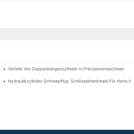
Vorteile Von Doppelstangenzylinder In Präzisionsmaschinen
e Anwendungen
ng Verbessert
Hydraulikzylinder Schneepflug: Schlüsselmerkmale Für Harte W