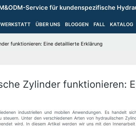
M&ODM-Service für kundenspezifische Hydra
WERKSTATT
ÜBER UNS
BLOGGEN
FALL
KATALOG
der funktionieren: Eine detaillierte Erklärung
che Zylinder funktionieren: Ei
iedenen industriellen und mobilen Anwendungen. Es handelt sich
euern. Unter den verschiedenen Arten von hydraulischen Zylinder
wendet wird. In diesem Artikel werden wir uns mit den Innenarbei