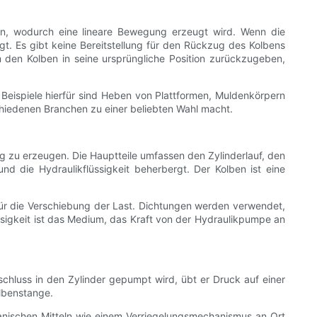
ken, wodurch eine lineare Bewegung erzeugt wird. Wenn die
egt. Es gibt keine Bereitstellung für den Rückzug des Kolbens
m den Kolben in seine ursprüngliche Position zurückzugeben,
Beispiele hierfür sind Heben von Plattformen, Muldenkörpern
schiedenen Branchen zu einer beliebten Wahl macht.
 zu erzeugen. Die Hauptteile umfassen den Zylinderlauf, den
und die Hydraulikflüssigkeit beherbergt. Der Kolben ist eine
 für die Verschiebung der Last. Dichtungen werden verwendet,
ssigkeit ist das Medium, das Kraft von der Hydraulikpumpe an
nschluss in den Zylinder gepumpt wird, übt er Druck auf einer
lbenstange.
chanischen Mitteln wie einem Verriegelungsmechanismus an Ort