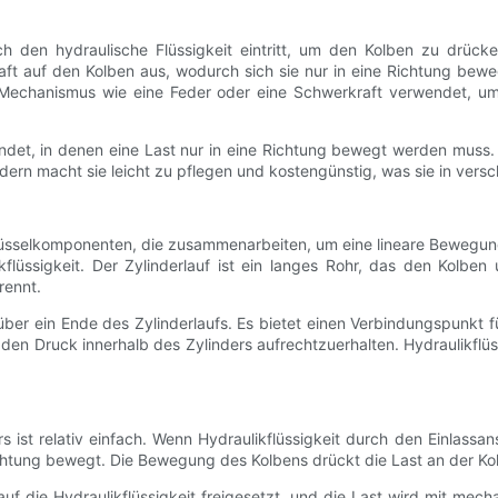
rch den hydraulische Flüssigkeit eintritt, um den Kolben zu drüc
raft auf den Kolben aus, wodurch sich sie nur in eine Richtung bew
er Mechanismus wie eine Feder oder eine Schwerkraft verwendet, u
et, in denen eine Last nur in eine Richtung bewegt werden muss. 
ndern macht sie leicht zu pflegen und kostengünstig, was sie in ver
üsselkomponenten, die zusammenarbeiten, um eine lineare Bewegung
lüssigkeit. Der Zylinderlauf ist ein langes Rohr, das den Kolben 
rennt.
 über ein Ende des Zylinderlaufs. Es bietet einen Verbindungspunkt
 den Druck innerhalb des Zylinders aufrechtzuerhalten. Hydraulikflü
s ist relativ einfach. Wenn Hydraulikflüssigkeit durch den Einlassa
ichtung bewegt. Die Bewegung des Kolbens drückt die Last an der Ko
 auf die Hydraulikflüssigkeit freigesetzt, und die Last wird mit me