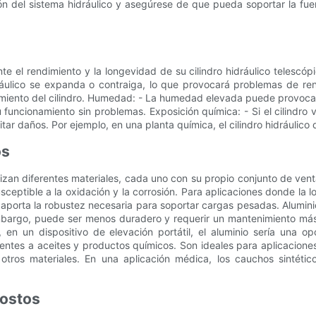
ón del sistema hidráulico y asegúrese de que pueda soportar la fu
e el rendimiento y la longevidad de su cilindro hidráulico telescópi
ulico se expanda o contraiga, lo que provocará problemas de rendi
iento del cilindro. Humedad: - La humedad elevada puede provocar o
funcionamiento sin problemas. Exposición química: - Si el cilindro 
ar daños. Por ejemplo, en una planta química, el cilindro hidráulico 
os
tilizan diferentes materiales, cada uno con su propio conjunto de ve
sceptible a la oxidación y la corrosión. Para aplicaciones donde la 
aporta la robustez necesaria para soportar cargas pesadas. Aluminio: E
 embargo, puede ser menos duradero y requerir un mantenimiento más
o, en un dispositivo de elevación portátil, el aluminio sería una o
ntes a aceites y productos químicos. Son ideales para aplicaciones 
os materiales. En una aplicación médica, los cauchos sintéticos
costos