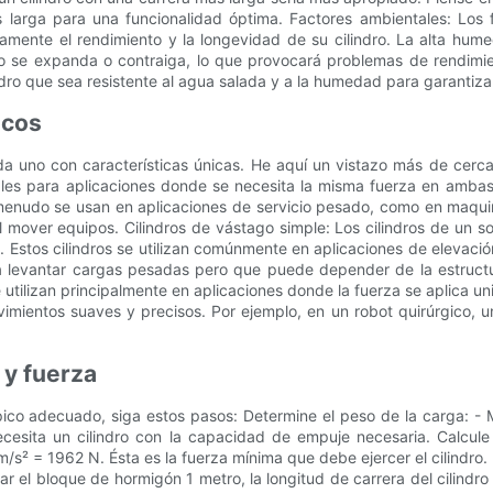
s larga para una funcionalidad óptima. Factores ambientales: Los
vamente el rendimiento y la longevidad de su cilindro. La alta hum
o se expanda o contraiga, lo que provocará problemas de rendimie
dro que sea resistente al agua salada y a la humedad para garantizar 
icos
cada uno con características únicas. He aquí un vistazo más de cer
ales para aplicaciones donde se necesita la misma fuerza en ambas 
menudo se usan en aplicaciones de servicio pesado, como en maquinar
al mover equipos. Cilindros de vástago simple: Los cilindros de un 
Estos cilindros se utilizan comúnmente en aplicaciones de elevación
a levantar cargas pesadas pero que puede depender de la estructura
Se utilizan principalmente en aplicaciones donde la fuerza se aplica u
mientos suaves y precisos. Por ejemplo, en un robot quirúrgico, un 
 y fuerza
ópico adecuado, siga estos pasos: Determine el peso de la carga: - 
ita un cilindro con la capacidad de empuje necesaria. Calcule la
/s² = 1962 N. Ésta es la fuerza mínima que debe ejercer el cilindro.
ntar el bloque de hormigón 1 metro, la longitud de carrera del cilin