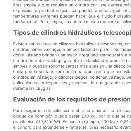
área amplia y que requiere un cilindro con una carrera má
exposición a productos químicos pueden afectar significati
temperaturas extremas pueden hacer que el fluido hidráulic
fundamental. Por ejemplo, un entorno marino requiere un cilin
Tipos de cilindros hidráulicos telescóp
Existen varios tipos de cilindros hidráulicos telescópicos, 
cilindros tienen vástagos a ambos lados del pistón. Son ide
doble vástago brindan una mejor integridad estructural y a 
cilindro de doble vástago garantiza estabilidad y precisión 
simples y pueden soportar cargas más altas en una dirección. 
única podría ser la mejor opción para una grúa que necesit
cilindros sin vástago, o cilindros ciegos, no tienen vástago. 
aplicaciones aeroespaciales y médicas, lo que garantiza movi
durante las cirugías.
Evaluación de los requisitos de presión
Para asegurarse de seleccionar el cilindro hidráulico telesc
bloque de hormigón puede pesar 200 kg, por lo que se neces
gravitacional (9,81 m/s²). En nuestro ejemplo, 200 kg × 9,81 m
el cilindro para extenderse y retraerse. Si es necesario leva