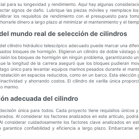
ucial para su longevidad y rendimiento. Aquí hay algunas considera
etectar signos de daño. Lubrique las piezas móviles y reemplace lo
uilibrar los requisitos de rendimiento con el presupuesto para tom
orrarle dinero a largo plazo al minimizar el mantenimiento y el tiemp
del mundo real de selección de cilindros
el cilindro hidráulico telescópico adecuado puede marcar una difere
ados ​​bloques de hormigón. Eligieron un cilindro de doble vástag
sión los bloques de hormigón sin ningún problema, garantizando un fl
 que la longitud de la carrera aseguró que los bloques pudieran mo
stago único para levantar equipos marinos pesados ​​durante el mant
instalación en espacios reducidos, como en un barco. Esta elección 
actividad y ahorrando costos. El cilindro de varilla única proporc
no marino.
ión adecuada del cilindro
 decisión única para todos. Cada proyecto tiene requisitos únicos 
rados. Al considerar los factores analizados en este artículo, pod
Al considerar cuidadosamente los factores clave analizados en es
 garantice confiabilidad y eficiencia a largo plazo. Embarcarse e
.