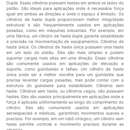
Dupla: Esses cilindros possuem hastes em ambos os lados do
pistão. São ideais para aplicações onde é necessária força
igual em ambas as direções e onde o espaço é limitado. Os
cilindros de haste dupla proporcionam melhor integridade
estrutural e são frequentemente usados ​​em aplicações
pesadas, como em máquinas industriais. Por exemplo, em
uma fábrica, um cilindro de haste dupla garante estabilidade
e precisão na movimentação de equipamentos. Cilindros de
haste única: Os cilindros de haste única possuem uma haste
em um lado do pistão. Eles são mais simples e podem
suportar cargas mais altas em uma direção. Esses cilindros
são comumente usados ​​em aplicações de elevação e
suporte, como guindastes e talhas. Um cilindro de haste
única pode ser a melhor escolha para um guindaste que
precisa levantar cargas pesadas, mas pode contar com a
estrutura do guindaste para estabilidade. Cilindros sem
haste: Cilindros sem haste, ou cilindros cegos, não possuem
hastes. Eles são usados ​​principalmente em aplicações onde a
força é aplicada uniformemente ao longo do comprimento do
cilindro. Eles são comumente usados ​​em aplicações
aeroespaciais e médicas, garantindo movimentos suaves e
precisos. Por exemplo, em um robô cirúrgico, um cilindro sem
haste permite controle e movimento precisos durante as
cirurgias.