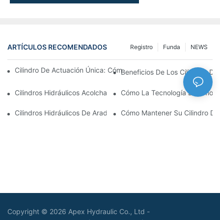
ARTÍCULOS RECOMENDADOS
Registro
Funda
NEWS
Cilindro De Actuación Única: Cómo Funciona & Aplicaciones C
Beneficios De Los Cilindros De 
Cilindros Hidráulicos Acolchados: Impacto Reductor & Extendien
Cómo La Tecnología De Amortig
Cilindros Hidráulicos De Arado De Nieve: Características Clave
Cómo Mantener Su Cilindro De
Copyright © 2026 Apex Hydraulic Co., Ltd -