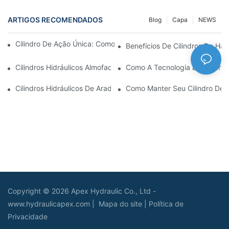
ARTIGOS RECOMENDADOS
Blog
Capa
NEWS
Cilindro De Ação Única: Como Funciona & Aplicações Comuns
Benefícios De Cilindros De Ha
Cilindros Hidráulicos Almofadados: Reduzindo O Impacto & Prol
Como A Tecnologia De Amortec
Cilindros Hidráulicos De Arado De Neve: Principais Recursos P
Como Manter Seu Cilindro De
Copyright © 2026 Apex Hydraulic Co., Ltd -
www.hydraulicapex.com |
Mapa do site
|
Política de
Privacidade