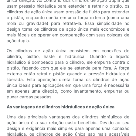
única direção. Ao contrário dos cilindros de ação dupla que
usam pressão hidráulica para estender e retrair o pistão, os
cilindros de ação única usam pressão de fluido para estender
o pistão, enquanto confia em uma força externa (como uma
mola ou gravidade) para retratá-la. Essa simplicidade no
design torna os cilindros de ação única mais econômicos e
mais fáceis de operar em comparação com seus colegas de
ação dupla.
Os cilindros de ação única consistem em conexões de
cilindro, pistão, haste e hidráulica. Quando o líquido
hidráulico é bombeado para o cilindro, ele empurra contra o
pistão, fazendo com que ele se estenda para fora. A força
externa então retrai o pistão quando a pressão hidráulica é
liberada. Esta operação direta torna os cilindros de ação
única ideais para aplicações em que uma força é necessária
em apenas uma direção, como levantamento, empurrar ou
puxar cargas pesadas.
As vantagens de cilindros hidráulicos de ação única
Uma das principais vantagens dos cilindros hidráulicos de
ação única é a sua relação custo-benefício. Devido ao seu
design e exigência mais simples para apenas uma conexão
hidráulica, os cilindros de ação única são mais acessíveis