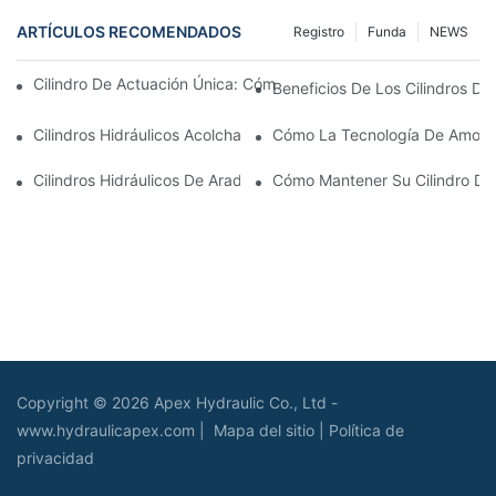
ARTÍCULOS RECOMENDADOS
Registro
Funda
NEWS
Cilindro De Actuación Única: Cómo Funciona & Aplicaciones C
Beneficios De Los Cilindros De 
Cilindros Hidráulicos Acolchados: Impacto Reductor & Extendien
Cómo La Tecnología De Amortig
Cilindros Hidráulicos De Arado De Nieve: Características Clave
Cómo Mantener Su Cilindro De
Copyright © 2026 Apex Hydraulic Co., Ltd -
www.hydraulicapex.com |
Mapa del sitio
|
Política de
privacidad