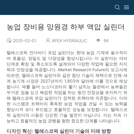
농업 장비용 망원경 하부 액압 실린더
2025-02-01
APEX HYDRAULIC
96
텔레스코픽 언더바디 유압 실린더는 현대 농업 기계에 필수적이
며 효율성, 정밀도 및 다양성을 향상시킵니다. 이 실린더는 여러
단계로 확장 및 축소되도록 설계되어 다양한 작업에 필요한 지지
력과 안정성을 제공합니다. Market Research Future의 보고서에
따르면, 텔레스코픽 실린더와 같은 첨단 기술의 채택으로 인해 세
계 농기계 시장은 2027년까지 1,803억 달러에 이를 것으로 예상
됩니다. 예를 들어 노스다코타의 활기 넘치는 들판에서 농부들은
무거운 짐을 싣고 복잡한 작업을 하는 동안 안정성을 유지하기 위
해 텔레스코픽 유압 실린더가 장착된 트랙터에 의존합니다. 이러
한 시스템은 트랙터의 혹독한 농업 작업을 견딜 수 있는 능력을
향상시켜 보다 부드럽고 효율적인 성능을 보장합니다. 텔레스코
픽 실린더의 사용은 단순한 기술 발전이 아닙니다. 이는 지속 가
능하고 효율적인 농업 관행을 향한 중요한 단계를 나타냅니다.
디자인 혁신: 텔레스코픽 실린더 기술의 미래 방향