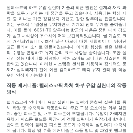
텔레스코픽 하부 유압 실린더 기술의 최근 발전은 설계와 재료 과
학을 모두 개선하는 데 중점을 두고 있습니다. 사용되는 핵심 재
료 중 하나는 기존 강철보다 가볍고 강한 알루미늄 합금입니다.
이는 구조적 무결성을 유지하면서 기계의 전체 무게를 줄여줍니
다. 예를 들어, 6061-T6 알루미늄 합금의 사용은 중량 대비 강도
가 높고 내식성이 우수하여 더욱 보편화되었습니다. 씰 기술도 크
게 개선되었습니다. 최신 씰은 마모에 대한 저항력이 더 뛰어난
고급 폴리머 소재로 만들어졌습니다. 이러한 향상된 씰은 실린더
의 수명을 연장하고 유지 관리 요구 사항을 줄여줍니다. 또한 실
시간 성능 데이터를 제공하기 위해 스마트 모니터링 시스템이 통
합되고 있습니다. 이러한 시스템은 센서를 사용하여 잠재적인 문
제가 심각해지기 전에 이를 감지하므로 예측 유지 관리 및 작동
수명 연장이 가능합니다.
작동 메커니즘: 텔레스코픽 차체 하부 유압 실린더의 작동
방식
텔레스코픽 언더바디 유압 실린더는 일련의 중첩된 실린더를 통
해 확장 및 수축하여 작동합니다. 주요 구성 요소에는 외부 실린
더, 중간 피스톤 및 내부 피스톤이 포함됩니다. 유압이 가해지면
유체가 피스톤 로드를 확장시켜 전체 실린더가 확장되게 합니다.
반대로 압력이 풀리면 피스톤 로드가 수축하여 실린더가 수축하
게 됩니다. 확장 및 수축 메커니즘은 스풀 밸브 및 파일럿 밸브를