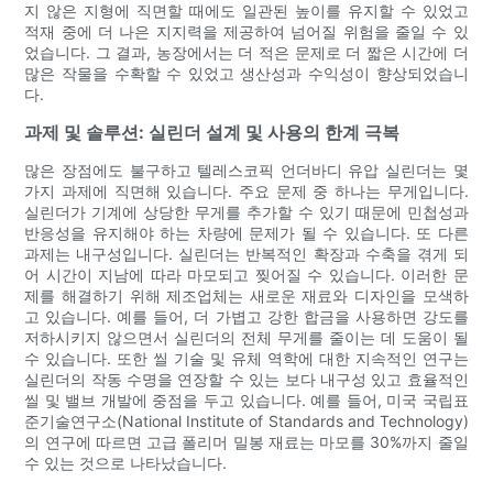
지 않은 지형에 직면할 때에도 일관된 높이를 유지할 수 있었고
적재 중에 ​​더 나은 지지력을 제공하여 넘어질 위험을 줄일 수 있
었습니다. 그 결과, 농장에서는 더 적은 문제로 더 짧은 시간에 더
많은 작물을 수확할 수 있었고 생산성과 수익성이 향상되었습니
다.
과제 및 솔루션: 실린더 설계 및 사용의 한계 극복
많은 장점에도 불구하고 텔레스코픽 언더바디 유압 실린더는 몇
가지 과제에 직면해 있습니다. 주요 문제 중 하나는 무게입니다.
실린더가 기계에 상당한 무게를 추가할 수 있기 때문에 민첩성과
반응성을 유지해야 하는 차량에 문제가 될 수 있습니다. 또 다른
과제는 내구성입니다. 실린더는 반복적인 확장과 수축을 겪게 되
어 시간이 지남에 따라 마모되고 찢어질 수 있습니다. 이러한 문
제를 해결하기 위해 제조업체는 새로운 재료와 디자인을 모색하
고 있습니다. 예를 들어, 더 가볍고 강한 합금을 사용하면 강도를
저하시키지 않으면서 실린더의 전체 무게를 줄이는 데 도움이 될
수 있습니다. 또한 씰 기술 및 유체 역학에 대한 지속적인 연구는
실린더의 작동 수명을 연장할 수 있는 보다 내구성 있고 효율적인
씰 및 밸브 개발에 중점을 두고 있습니다. 예를 들어, 미국 국립표
준기술연구소(National Institute of Standards and Technology)
의 연구에 따르면 고급 폴리머 밀봉 재료는 마모를 30%까지 줄일
수 있는 것으로 나타났습니다.