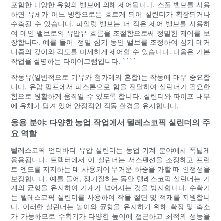
포함한 다양한 유형의 밸브에 의해 제어됩니다. 스풀 밸브를 사용
하면 유체가 어느 방향으로든 흐르게 되어 실린더가 확장되거나
수축될 수 있습니다. 파일럿 밸브는 더 작은 제어 밸브를 사용하
여 메인 밸브로의 유압유 흐름을 조절함으로써 정밀한 제어를 보
장합니다. 예를 들어, 정밀 심기 동안 밸브를 조정하여 심기 메커
니즘의 깊이와 각도를 미세하게 제어할 수 있습니다. 다음은 기본
작업을 설명하는 다이어그램입니다. ````
작동유(일반적으로 기유와 첨가제의 혼합)는 작동에 매우 중요합
니다. 유압 펌프에서 피스톤으로 힘을 전달하여 실린더가 필요한
힘으로 원활하게 움직일 수 있도록 합니다. 실린더와 파이프 내부
에 유체가 담겨 있어 안정적인 작동 환경을 유지합니다.
응용 분야: 다양한 농업 작업에서 텔레스코픽 실린더의 주
요 역할
텔레스코픽 언더바디 유압 실린더는 농업 기계 분야에서 폭넓게
응용됩니다. 트랙터에서 이 실린더는 서스펜션을 조정하고 프런
트 엔드를 지지하는 데 사용되어 무거운 하중을 가할 때 안정성을
보장합니다. 예를 들어, 쟁기질하는 동안 텔레스코픽 실린더는 기
계의 균형을 유지하여 기계가 넘어지는 것을 방지합니다. 수확기
는 텔레스코픽 실린더를 사용하여 작물 절단 및 적재를 지원합니
다. 이러한 실린더는 높이와 균형을 유지하기 위해 확장 및 축소
가 가능하므로 수확기가 다양한 높이에 접근하고 최적의 성능을