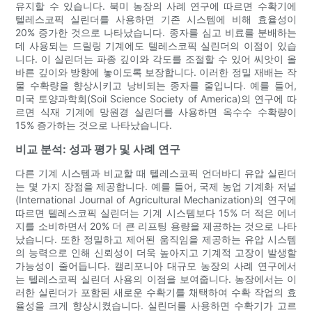
유지할 수 있습니다. 북미 농장의 사례 연구에 따르면 수확기에
텔레스코픽 실린더를 사용하면 기존 시스템에 비해 효율성이
20% 증가한 것으로 나타났습니다. 종자를 심고 비료를 분배하는
데 사용되는 드릴링 기계에도 텔레스코픽 실린더의 이점이 있습
니다. 이 실린더는 파종 깊이와 각도를 조절할 수 있어 씨앗이 올
바른 깊이와 방향에 놓이도록 보장합니다. 이러한 정밀 재배는 작
물 수확량을 향상시키고 낭비되는 종자를 줄입니다. 예를 들어,
미국 토양과학회(Soil Science Society of America)의 연구에 따
르면 식재 기계에 망원경 실린더를 사용하면 옥수수 수확량이
15% 증가하는 것으로 나타났습니다.
비교 분석: 성과 평가 및 사례 연구
다른 기계 시스템과 비교할 때 텔레스코픽 언더바디 유압 실린더
는 몇 가지 장점을 제공합니다. 예를 들어, 국제 농업 기계화 저널
(International Journal of Agricultural Mechanization)의 연구에
따르면 텔레스코픽 실린더는 기계 시스템보다 15% 더 적은 에너
지를 소비하면서 20% 더 큰 리프팅 용량을 제공하는 것으로 나타
났습니다. 또한 정밀하고 제어된 움직임을 제공하는 유압 시스템
의 능력으로 인해 신뢰성이 더욱 높아지고 기계적 고장이 발생할
가능성이 줄어듭니다. 캘리포니아 대규모 농장의 사례 연구에서
는 텔레스코픽 실린더 사용의 이점을 보여줍니다. 농장에서는 이
러한 실린더가 포함된 새로운 수확기를 채택하여 수확 작업의 효
율성을 크게 향상시켰습니다. 실린더를 사용하면 수확기가 고르