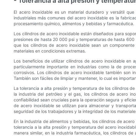
- Tolerancia a alta presión y temperatu
El acero inoxidable es un material duradero y versátil que
industriales más comunes del acero inoxidable es la fabricac
procesamiento químico, alimentos y bebidas y farmacéutica.
Los cilindros de acero inoxidable están diseñados para sopor
presiones de hasta 20 000 psi y temperaturas de hasta 600 °F
que los cilindros de acero inoxidable sean un componente 
materiales en condiciones extremas.
Los beneficios de utilizar cilindros de acero inoxidable en 
particularmente importante en industrias como la de proc
corrosivos. Los cilindros de acero inoxidable también son in
También son fáciles de limpiar y mantener, lo cual es importan
La tolerancia a alta presión y temperatura de los cilindros de
la industria del petróleo y el gas, los cilindros de acero i
confiabilidad sean cruciales para la operación segura y eficie
de acero inoxidable se utilizan para almacenar y transporta
seguridad de los trabajadores y la integridad de los material
En la industria de alimentos y bebidas, los cilindros de acer
tolerancia a la alta presión y temperatura del acero inoxidab
manera similar, en la industria farmacéutica, los cilindros de