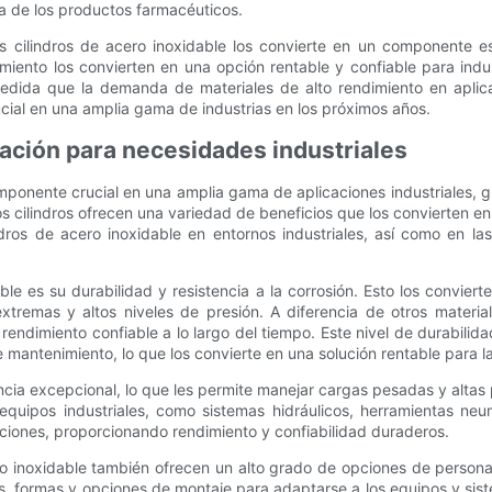
ia de los productos farmacéuticos.
los cilindros de acero inoxidable los convierte en un componente e
enimiento los convierten en una opción rentable y confiable para in
edida que la demanda de materiales de alto rendimiento en aplica
cial en una amplia gama de industrias en los próximos años.
zación para necesidades industriales
mponente crucial en una amplia gama de aplicaciones industriales, g
 cilindros ofrecen una variedad de beneficios que los convierten en 
ndros de acero inoxidable en entornos industriales, así como en la
able es su durabilidad y resistencia a la corrosión. Esto los convie
tremas y altos niveles de presión. A diferencia de otros material
 rendimiento confiable a lo largo del tiempo. Este nivel de durabil
 mantenimiento, lo que los convierte en una solución rentable para l
ncia excepcional, lo que les permite manejar cargas pesadas y altas
uipos industriales, como sistemas hidráulicos, herramientas neu
iones, proporcionando rendimiento y confiabilidad duraderos.
ro inoxidable también ofrecen un alto grado de opciones de personal
os, formas y opciones de montaje para adaptarse a los equipos y s