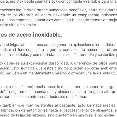
os de acero inoxidable sean una solución confiable y rentable para un
caciones industriales ofrece numerosos beneficios, entre ellos durabil
cen de los cilindros de acero inoxidable un componente indispensa
a que las empresas industriales continúan buscando formas de mejora
arte vital de su éxito.
ros de acero inoxidable.
vidad inigualables en una amplia gama de aplicaciones industriales.
rantizar el funcionamiento seguro y confiable de numerosos sistem
ciones industriales y cómo brindan una solución rentable y sostenible
oxidable es su excepcional durabilidad. A diferencia de otros mater
dación. Esto significa que estos cilindros pueden soportar ambient
do, requieren un mantenimiento mínimo y ofrecen una larga vida útil
u alta relación resistencia-peso, lo que les permite soportar cargas
idráulicos, sistemas neumáticos y almacenamiento de gas a alta pre
s para su uso en entornos industriales desafiantes.
le también son muy resistentes al desgaste. Esto los hace ideales
abricación de automóviles hasta el procesamiento de alimentos, es
 riesgo de fallas del sistema, sino que también minimiza la necesidad