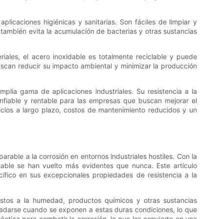
licaciones higiénicas y sanitarias. Son fáciles de limpiar y
a también evita la acumulación de bacterias y otras sustancias
riales, el acero inoxidable es totalmente reciclable y puede
uscan reducir su impacto ambiental y minimizar la producción
mplia gama de aplicaciones industriales. Su resistencia a la
onfiable y rentable para las empresas que buscan mejorar el
ficios a largo plazo, costos de mantenimiento reducidos y un
arable a la corrosión en entornos industriales hostiles. Con la
idable se han vuelto más evidentes que nunca. Este artículo
ecífico en sus excepcionales propiedades de resistencia a la
stos a la humedad, productos químicos y otras sustancias
egradarse cuando se exponen a estas duras condiciones, lo que
áctica para combatir la corrosión, lo que los convierte en una