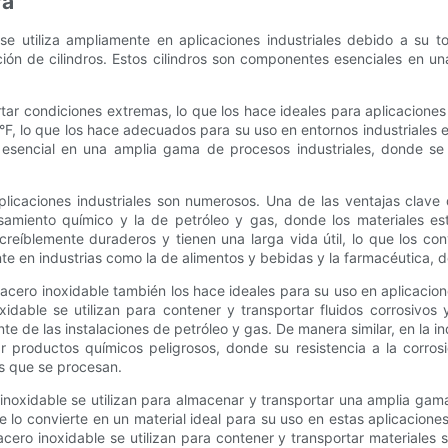
ra
 se utiliza ampliamente en aplicaciones industriales debido a su t
ión de cilindros. Estos cilindros son componentes esenciales en un
tar condiciones extremas, lo que los hace ideales para aplicacione
, lo que los hace adecuados para su uso en entornos industriales ex
esencial en una amplia gama de procesos industriales, donde se ut
aplicaciones industriales son numerosos. Una de las ventajas clave 
esamiento químico y la de petróleo y gas, donde los materiales e
creíblemente duraderos y tienen una larga vida útil, lo que los con
te en industrias como la de alimentos y bebidas y la farmacéutica, do
 acero inoxidable también los hace ideales para su uso en aplicacion
noxidable se utilizan para contener y transportar fluidos corrosiv
nte de las instalaciones de petróleo y gas. De manera similar, en la 
r productos químicos peligrosos, donde su resistencia a la corrosió
es que se procesan.
o inoxidable se utilizan para almacenar y transportar una amplia gam
le lo convierte en un material ideal para su uso en estas aplicacion
 acero inoxidable se utilizan para contener y transportar materiales s