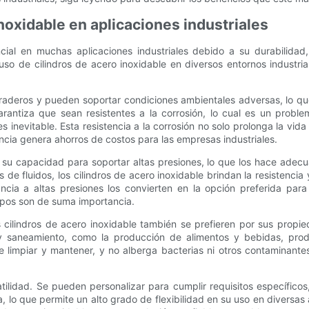
inoxidable en aplicaciones industriales
ial en muchas aplicaciones industriales debido a su durabilidad, 
 uso de cilindros de acero inoxidable en diversos entornos industria
uraderos y pueden soportar condiciones ambientales adversas, lo que 
arantiza que sean resistentes a la corrosión, lo cual es un probl
inevitable. Esta resistencia a la corrosión no solo prolonga la vida 
ncia genera ahorros de costos para las empresas industriales.
r su capacidad para soportar altas presiones, lo que los hace adec
s de fluidos, los cilindros de acero inoxidable brindan la resistenci
ncia a altas presiones los convierten en la opción preferida par
uipos son de suma importancia.
s cilindros de acero inoxidable también se prefieren por sus prop
a y saneamiento, como la producción de alimentos y bebidas, pro
 de limpiar y mantener, y no alberga bacterias ni otros contaminant
atilidad. Se pueden personalizar para cumplir requisitos específicos
 lo que permite un alto grado de flexibilidad en su uso en diversas 