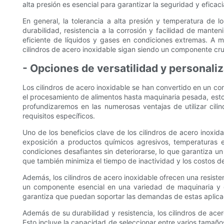
alta presión es esencial para garantizar la seguridad y eficac
En general, la tolerancia a alta presión y temperatura de 
durabilidad, resistencia a la corrosión y facilidad de mant
eficiente de líquidos y gases en condiciones extremas. A m
cilindros de acero inoxidable sigan siendo un componente cru
- Opciones de versatilidad y personali
Los cilindros de acero inoxidable se han convertido en un co
el procesamiento de alimentos hasta maquinaria pesada, estos
profundizaremos en las numerosas ventajas de utilizar cili
requisitos específicos.
Uno de los beneficios clave de los cilindros de acero inoxid
exposición a productos químicos agresivos, temperaturas ex
condiciones desafiantes sin deteriorarse, lo que garantiza un
que también minimiza el tiempo de inactividad y los costos de
Además, los cilindros de acero inoxidable ofrecen una resiste
un componente esencial en una variedad de maquinaria y eq
garantiza que puedan soportar las demandas de estas aplicac
Además de su durabilidad y resistencia, los cilindros de ace
Esto incluye la capacidad de seleccionar entre varios tamañ