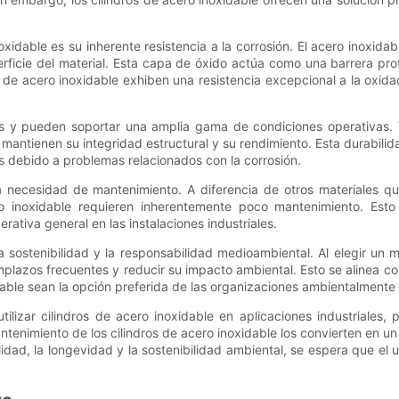
noxidable es su inherente resistencia a la corrosión. El acero inoxid
rficie del material. Esta capa de óxido actúa como una barrera pro
 de acero inoxidable exhiben una resistencia excepcional a la oxidac
les y pueden soportar una amplia gama de condiciones operativas. 
e mantienen su integridad estructural y su rendimiento. Esta durabili
as debido a problemas relacionados con la corrosión.
ja necesidad de mantenimiento. A diferencia de otros materiales q
cero inoxidable requieren inherentemente poco mantenimiento. Est
rativa general en las instalaciones industriales.
sostenibilidad y la responsabilidad medioambiental. Al elegir un m
lazos frecuentes y reducir su impacto ambiental. Esto se alinea con 
xidable sean la opción preferida de las organizaciones ambientalmente
lizar cilindros de acero inoxidable en aplicaciones industriales, 
antenimiento de los cilindros de acero inoxidable los convierten en 
lidad, la longevidad y la sostenibilidad ambiental, se espera que el