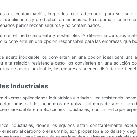
es a la contaminación, lo que los hace adecuados para su uso en ap
ación de alimentos y productos farmacéuticos. Su superficie no poros
macenados permanezcan seguros y no contaminados.
os con el medio ambiente y sostenibles. A diferencia de otros mate
Esto lo convierte en una opción responsable para las empresas que b
 de acero inoxidable los convierten en una opción ideal para una a
u alta relación resistencia-peso, los convierten en una solución c
ilindros de acero inoxidable, las empresas pueden disfrutar de bene
tes Industriales
 diversas aplicaciones industriales y brindan una resistencia incomp
tor industrial, los beneficios de utilizar cilindros de acero inox
 acero inoxidable en aplicaciones industriales, con un enfoque esp
rnos industriales, donde los equipos están constantemente expue
omo el acero al carbono o el aluminio, son propensos a oxidarse y d
n embargo, los cilindros de acero inoxidable ofrecen una solución pr