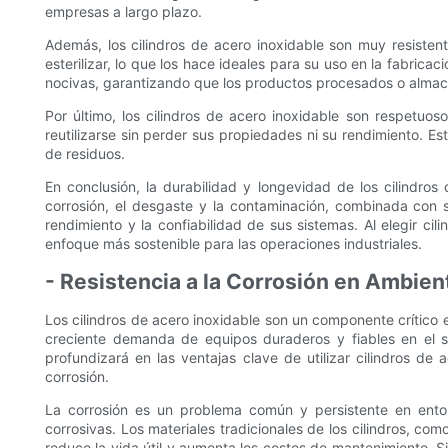
empresas a largo plazo.
Además, los cilindros de acero inoxidable son muy resistent
esterilizar, lo que los hace ideales para su uso en la fabric
nocivas, garantizando que los productos procesados ​​o al
Por último, los cilindros de acero inoxidable son respetuos
reutilizarse sin perder sus propiedades ni su rendimiento. 
de residuos.
En conclusión, la durabilidad y longevidad de los cilindros
corrosión, el desgaste y la contaminación, combinada con s
rendimiento y la confiabilidad de sus sistemas. Al elegir c
enfoque más sostenible para las operaciones industriales.
- Resistencia a la Corrosión en Ambien
Los cilindros de acero inoxidable son un componente crítico en
creciente demanda de equipos duraderos y fiables en el sec
profundizará en las ventajas clave de utilizar cilindros de
corrosión.
La corrosión es un problema común y persistente en ento
corrosivas. Los materiales tradicionales de los cilindros, c
reduce la vida útil y aumenta los costos de mantenimiento. Si