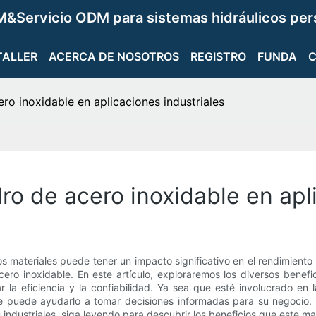
&Servicio ODM para sistemas hidráulicos per
TALLER
ACERCA DE NOSOTROS
REGISTRO
FUNDA
ero inoxidable en aplicaciones industriales
dro de acero inoxidable en apl
los materiales puede tener un impacto significativo en el rendimiento
cero inoxidable. En este artículo, exploraremos los diversos benef
la eficiencia y la confiabilidad. Ya sea que esté involucrado en la 
ble puede ayudarlo a tomar decisiones informadas para su negocio.
industriales, siga leyendo para descubrir los beneficios que este mat