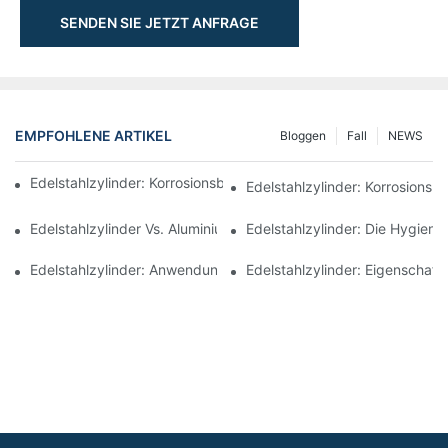
SENDEN SIE JETZT ANFRAGE
EMPFOHLENE ARTIKEL
Bloggen
Fall
NEWS
Edelstahlzylinder: Korrosionsbeständigkeit Und Verwendung1
Edelstahlzylinder: Korrosions
Edelstahlzylinder Vs. Aluminiumzylinder: Welcher Ist Besser?
Edelstahlzylinder: Die Hygie
Edelstahlzylinder: Anwendungen In Meeres- Und Offshore -U
Edelstahlzylinder: Eigenschaf