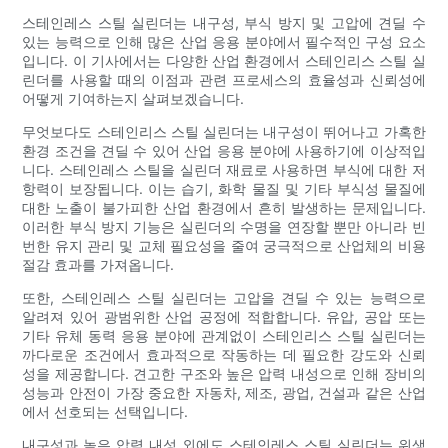
스테인레스 스틸 실린더는 내구성, 부식 방지 및 고압에 견딜 수
있는 능력으로 인해 많은 산업 응용 분야에서 필수적인 구성 요소
입니다. 이 기사에서는 다양한 산업 환경에서 스테인리스 스틸 실
린더를 사용할 때의 이점과 관련 프로세스의 효율성과 신뢰성에
어떻게 기여하는지 살펴보겠습니다.
무엇보다도 스테인리스 스틸 실린더는 내구성이 뛰어나고 가혹한
환경 조건을 견딜 수 있어 산업 응용 분야에 사용하기에 이상적입
니다. 스테인레스 스틸을 실린더 재료로 사용하면 부식에 대한 저
항력이 보장됩니다. 이는 습기, 화학 물질 및 기타 부식성 물질에
대한 노출이 불가피한 산업 환경에서 흔히 발생하는 문제입니다.
이러한 부식 방지 기능은 실린더의 수명을 연장할 뿐만 아니라 빈
번한 유지 관리 및 교체 필요성을 줄여 궁극적으로 산업체의 비용
절감 효과를 가져옵니다.
또한, 스테인레스 스틸 실린더는 고압을 견딜 수 있는 능력으로
알려져 있어 광범위한 산업 공정에 적합합니다. 유압, 공압 또는
기타 유체 동력 응용 분야에 관계없이 스테인리스 스틸 실린더는
까다로운 조건에서 효과적으로 작동하는 데 필요한 강도와 신뢰
성을 제공합니다. 견고한 구조와 높은 압력 내성으로 인해 장비의
성능과 안전이 가장 중요한 자동차, 제조, 광업, 건설과 같은 산업
에서 선호되는 선택입니다.
내구성과 높은 압력 내성 외에도 스테인레스 스틸 실린더는 위생