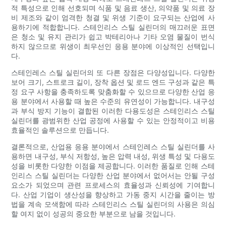
적 특성으로 인해 선호되며 식품 및 음료 생산, 의약품 및 의료 장
비 제조와 같이 엄격한 청결 및 위생 기준이 요구되는 산업에 사
용하기에 적합합니다. 스테인리스 스틸 실린더의 매끄러운 표면
은 청소 및 유지 관리가 쉽고 박테리아나 기타 오염 물질이 번식
하지 않으므로 위생이 최우선인 응용 분야에 이상적인 선택입니
다.
스테인레스 스틸 실린더의 또 다른 장점은 다양성입니다. 다양한
보어 크기, 스트로크 길이, 장착 옵션 및 로드 엔드 구성과 같은 특
정 요구 사항을 충족하도록 맞춤화할 수 있으므로 다양한 산업 응
용 분야에서 사용할 때 높은 수준의 유연성이 가능합니다. 내구성
과 부식 방지 기능이 결합된 이러한 다용도성은 스테인리스 스틸
실린더를 광범위한 산업 공정에 사용할 수 있는 안정적이고 비용
효율적인 솔루션으로 만듭니다.
결론적으로, 산업용 응용 분야에서 스테인레스 스틸 실린더를 사
용하면 내구성, 부식 저항성, 높은 압력 내성, 위생 특성 및 다용도
성을 비롯한 다양한 이점을 제공합니다. 이러한 품질로 인해 스테
인리스 스틸 실린더는 다양한 산업 분야에서 없어서는 안될 구성
요소가 되었으며 관련 프로세스의 효율성과 신뢰성에 기여합니
다. 산업 기업이 생산성을 향상하고 가동 중지 시간을 줄이는 방
법을 계속 모색함에 따라 스테인리스 스틸 실린더의 사용은 의심
할 여지 없이 성공의 중요한 부분으로 남을 것입니다.