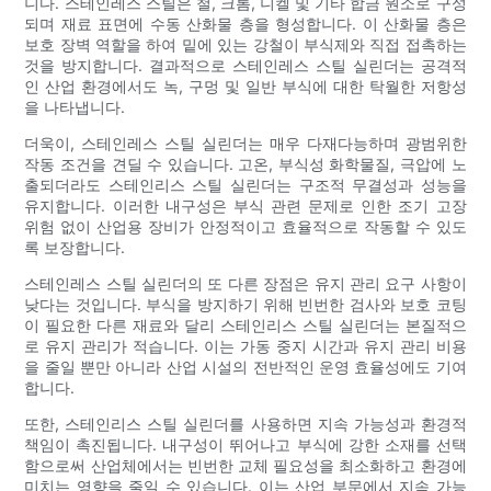
니다. 스테인레스 스틸은 철, 크롬, 니켈 및 기타 합금 원소로 구성
되며 재료 표면에 수동 산화물 층을 형성합니다. 이 산화물 층은
보호 장벽 역할을 하여 밑에 있는 강철이 부식제와 직접 접촉하는
것을 방지합니다. 결과적으로 스테인레스 스틸 실린더는 공격적
인 산업 환경에서도 녹, 구멍 및 일반 부식에 대한 탁월한 저항성
을 나타냅니다.
더욱이, 스테인레스 스틸 실린더는 매우 다재다능하며 광범위한
작동 조건을 견딜 수 있습니다. 고온, 부식성 화학물질, 극압에 노
출되더라도 스테인리스 스틸 실린더는 구조적 무결성과 성능을
유지합니다. 이러한 내구성은 부식 관련 문제로 인한 조기 고장
위험 없이 산업용 장비가 안정적이고 효율적으로 작동할 수 있도
록 보장합니다.
스테인레스 스틸 실린더의 또 다른 장점은 유지 관리 요구 사항이
낮다는 것입니다. 부식을 방지하기 위해 빈번한 검사와 보호 코팅
이 필요한 다른 재료와 달리 스테인리스 스틸 실린더는 본질적으
로 유지 관리가 적습니다. 이는 가동 중지 시간과 유지 관리 비용
을 줄일 뿐만 아니라 산업 시설의 전반적인 운영 효율성에도 기여
합니다.
또한, 스테인리스 스틸 실린더를 사용하면 지속 가능성과 환경적
책임이 촉진됩니다. 내구성이 뛰어나고 부식에 강한 소재를 선택
함으로써 산업체에서는 빈번한 교체 필요성을 최소화하고 환경에
미치는 영향을 줄일 수 있습니다. 이는 산업 부문에서 지속 가능