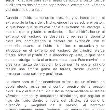
sellos hidráulicos para evitar fugas de fluido. El pistón divide
el cilindro en dos cámaras separadas: el extremo del vástago
y el extremo de la tapa.
Cuando el fluido hidráulico se presuriza y se introduce en el
extremo de la tapa del cilindro, ejerce fuerza sobre el pistón,
lo que hace que se mueva hacia el extremo del vástago. A
medida que el pistón se extiende, el fluido hidráulico en el
extremo del vástago se desplaza y regresa al depósito
hidráulico, completando la carrera de extensión. Por el
contrario, cuando el fluido hidráulico se presuriza y se
introduce en el extremo del vástago del cilindro, ejerce
fuerza sobre el pistón en la dirección opuesta, lo que hace
que se retraiga hacia el extremo de la tapa. Este movimiento
crea una fuerza de tracción, lo que permite que el cilindro
realice una amplia gama de tareas, desde levantar y
presionar hasta sujetar y posicionar.
La clave para el funcionamiento exitoso de un cilindro de
doble efecto reside en el control preciso de la presión
hidráulica y el flujo de fluido. Esto se logra mediante el uso de
válvulas, bombas y actuadores hidráulicos, que regulan el
flujo de fluido dentro y fuera del cilindro, así como la
dirección y magnitud de la presión. Al controlar
cuidadosamente estos factores, los operadores pueden