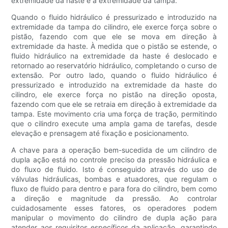
extremidade da haste e a extremidade da tampa.
Quando o fluido hidráulico é pressurizado e introduzido na
extremidade da tampa do cilindro, ele exerce força sobre o
pistão, fazendo com que ele se mova em direção à
extremidade da haste. À medida que o pistão se estende, o
fluido hidráulico na extremidade da haste é deslocado e
retornado ao reservatório hidráulico, completando o curso de
extensão. Por outro lado, quando o fluido hidráulico é
pressurizado e introduzido na extremidade da haste do
cilindro, ele exerce força no pistão na direção oposta,
fazendo com que ele se retraia em direção à extremidade da
tampa. Este movimento cria uma força de tração, permitindo
que o cilindro execute uma ampla gama de tarefas, desde
elevação e prensagem até fixação e posicionamento.
A chave para a operação bem-sucedida de um cilindro de
dupla ação está no controle preciso da pressão hidráulica e
do fluxo de fluido. Isto é conseguido através do uso de
válvulas hidráulicas, bombas e atuadores, que regulam o
fluxo de fluido para dentro e para fora do cilindro, bem como
a direção e magnitude da pressão. Ao controlar
cuidadosamente esses fatores, os operadores podem
manipular o movimento do cilindro de dupla ação para
atender aos requisitos específicos da aplicação, garantindo