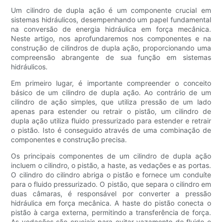
Um cilindro de dupla ação é um componente crucial em
sistemas hidráulicos, desempenhando um papel fundamental
na conversão de energia hidráulica em força mecânica.
Neste artigo, nos aprofundaremos nos componentes e na
construção de cilindros de dupla ação, proporcionando uma
compreensão abrangente de sua função em sistemas
hidráulicos.
Em primeiro lugar, é importante compreender o conceito
básico de um cilindro de dupla ação. Ao contrário de um
cilindro de ação simples, que utiliza pressão de um lado
apenas para estender ou retrair o pistão, um cilindro de
dupla ação utiliza fluido pressurizado para estender e retrair
o pistão. Isto é conseguido através de uma combinação de
componentes e construção precisa.
Os principais componentes de um cilindro de dupla ação
incluem o cilindro, o pistão, a haste, as vedações e as portas.
O cilindro do cilindro abriga o pistão e fornece um conduíte
para o fluido pressurizado. O pistão, que separa o cilindro em
duas câmaras, é responsável por converter a pressão
hidráulica em força mecânica. A haste do pistão conecta o
pistão à carga externa, permitindo a transferência de força.
As vedações são cruciais para evitar vazamento de fluido e