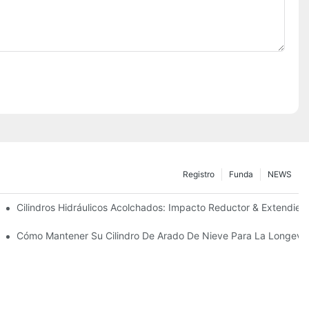
Registro
Funda
NEWS
ecisión
Cilindros Hidráulicos Acolchados: Impacto Reductor & Extendiend
Para Condiciones De Invierno Duras
Cómo Mantener Su Cilindro De Arado De Nieve Para La Longevi