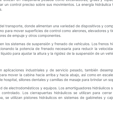
 un control preciso sobre sus movimientos. La energía hidráulica 
s.
 del transporte, donde alimentan una variedad de dispositivos y compo
 como para mover superficies de control como alerones, elevadores y 
sores de empuje y otros componentes.
n en los sistemas de suspensión y frenado de vehículos. Los frenos hidr
rcionando la potencia de frenado necesaria para reducir la veloci
 líquido para ajustar la altura y la rigidez de la suspensión de un 
on aplicaciones industriales y de servicio pesado, también desem
s para mover la cabina hacia arriba y hacia abajo, así como en esc
de hospital, sillones dentales y camillas de masaje para brindar un s
edad de electrodomésticos y equipos. Los amortiguadores hidráulicos
 controlado. Los cierrapuertas hidráulicos se utilizan para cerra
, se utilizan pistones hidráulicos en sistemas de gabinetes y ca