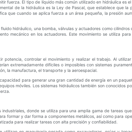
mitir fuerza. El tipo de líquido más común utilizado en hidráulica es
damental de la hidráulica es la Ley de Pascal, que establece que la 
nifica que cuando se aplica fuerza a un área pequeña, la presión aum
 fluido hidráulico, una bomba, válvulas y actuadores como cilindros o
iento mecánico en los actuadores. Este movimiento se utiliza para
tir potencia, controlar el movimiento y realizar el trabajo. Al uti
serían extremadamente difíciles o imposibles con sistemas puramen
ón, la manufactura, el transporte y la aeroespacial.
u capacidad para generar una gran cantidad de energía en un paquet
quipos móviles. Los sistemas hidráulicos también son conocidos po
uerza.
 industriales, donde se utiliza para una amplia gama de tareas que
 para formar y dar forma a componentes metálicos, así como para o
tizada para realizar tareas con alta precisión y confiabilidad.
os se utilizan en maquinaria pesada como excavadoras, grúas y top