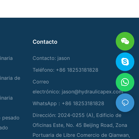
Contacto
inaria
Contacto: jason
Teléfono: +86 18253181828
inaria de
Correo
electrónico:
jason@hydraulicapex.com
inaria
WhatsApp：+86 18253181828
Dirección: 2024-0255 (A), Edificio de
io pesado
Oficinas Este, No. 45 Beijing Road, Zona
zado
Portuaria de Libre Comercio de Qianwan,