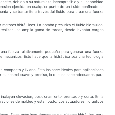
 el aceite, debido a su naturaleza incompresible y su capacidad
presión ejercida en cualquier punto de un fluido confinado se
enta y se transmite a través del fluido para crear una fuerza
 motores hidráulicos. La bomba presuriza el fluido hidráulico,
 realizar una amplia gama de tareas, desde levantar cargas
lizar una fuerza relativamente pequeña para generar una fuerza
te mecánicos. Esto hace que la hidráulica sea una tecnología
e compacto y liviano. Esto los hace ideales para aplicaciones
r su control suave y preciso, lo que los hace adecuados para
 incluyen elevación, posicionamiento, prensado y corte. En la
peraciones de moldeo y estampado. Los actuadores hidráulicos
adoras. Estas máquinas dependen del sistema hidráulico para