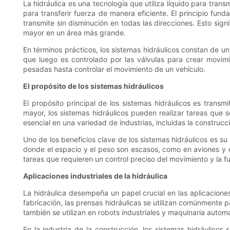
La hidráulica es una tecnología que utiliza líquido para trans
para transferir fuerza de manera eficiente. El principio fun
transmite sin disminución en todas las direcciones. Esto sig
mayor en un área más grande.
En términos prácticos, los sistemas hidráulicos constan de un
que luego es controlado por las válvulas para crear movim
pesadas hasta controlar el movimiento de un vehículo.
El propósito de los sistemas hidráulicos
El propósito principal de los sistemas hidráulicos es transmi
mayor, los sistemas hidráulicos pueden realizar tareas que 
esencial en una variedad de industrias, incluidas la construcci
Uno de los beneficios clave de los sistemas hidráulicos es s
donde el espacio y el peso son escasos, como en aviones y e
tareas que requieren un control preciso del movimiento y la f
Aplicaciones industriales de la hidráulica
La hidráulica desempeña un papel crucial en las aplicaciones
fabricación, las prensas hidráulicas se utilizan comúnmente
también se utilizan en robots industriales y maquinaria automa
En la industria de la construcción, los sistemas hidráulic