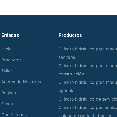
Enlaces
Productos
Inicio
Cilindro hidráulico para maqu
sanitaria
Productos
Cilindro hidráulico para maqu
Taller
construcción
Acerca de Nosotros
Cilindro hidráulico para maqu
agrícola
Registro
Cilindro hidráulico de servic
Funda
Cilindro hidráulico personali
Contáctenos
Unidad de poder hidráulico