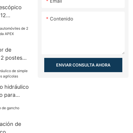
Email
lescópico
-12
Contenido
 remolque
or de
 2 postes
ENVIAR CONSULTA AHORA
sada APEX
o hidráulico
o para
rícolas
vación de
ico