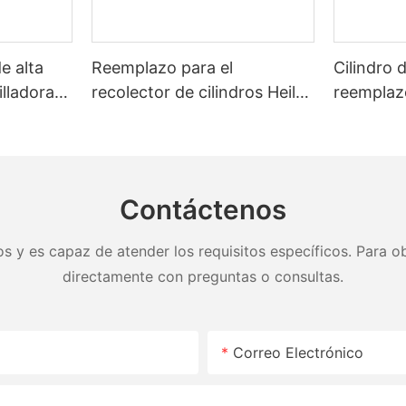
de alta
Reemplazo para el
Cilindro 
illadoras
recolector de cilindros Heil
reemplazo 
e
26 yardas SLEJOR SL
para el c
Heil
 de 20 a
Contáctenos
s y es capaz de atender los requisitos específicos. Para ob
directamente con preguntas o consultas.
Correo Electrónico