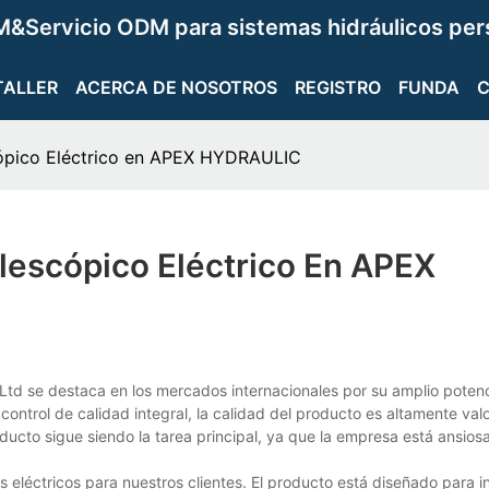
&Servicio ODM para sistemas hidráulicos per
TALLER
ACERCA DE NOSOTROS
REGISTRO
FUNDA
cópico Eléctrico en APEX HYDRAULIC
lescópico Eléctrico En APEX
, Ltd se destaca en los mercados internacionales por su amplio potenc
control de calidad integral, la calidad del producto es altamente val
ducto sigue siendo la tarea principal, ya que la empresa está ansiosa
s eléctricos para nuestros clientes. El producto está diseñado para i