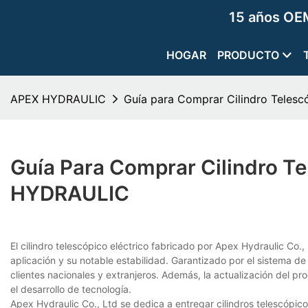
15 años OEM
HOGAR
PRODUCTO
APEX HYDRAULIC
Guía para Comprar Cilindro Teles
Guía Para Comprar Cilindro Te
HYDRAULIC
El cilindro telescópico eléctrico fabricado por Apex Hydraulic Co.
aplicación y su notable estabilidad. Garantizado por el sistema de 
clientes nacionales y extranjeros. Además, la actualización del pro
el desarrollo de tecnología.
Apex Hydraulic Co., Ltd se dedica a entregar cilindros telescópico