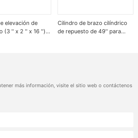
de elevación de
Cilindro de brazo cilíndrico
(3 '' x 2 '' x 16 '')
de repuesto de 49'' para
amión de basura
camión de basura Heil
tener más información, visite el sitio web o contáctenos