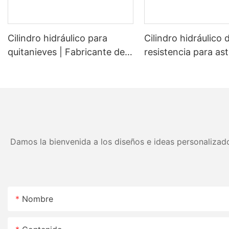
Cilindro hidráulico para
Cilindro hidráulico 
quitanieves | Fabricante de
resistencia para ast
cilindros de elevación y
de leña | Cilindro d
ángulo para palas
repuesto OEM para
quitanieves (OEM)
astilladoras de leña
45 toneladas
Damos la bienvenida a los diseños e ideas personalizado
Nombre