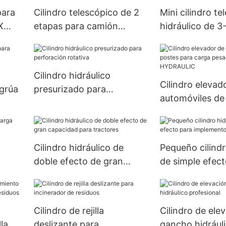
para
Cilindro telescópico de 2
Mini cilindro te
X
etapas para camión
hidráulico de 3
volquete
toneladas para
volquete
Cilindro hidráulico
Cilindro elevad
 grúa
presurizado para
automóviles de
perforación rotativa
para carga pe
HYDRAULIC
Cilindro hidráulico de
Pequeño cilindr
doble efecto de gran
de simple efect
capacidad para tractores
implementos ag
Cilindro de rejilla
Cilindro de ele
la
deslizante para
gancho hidrául