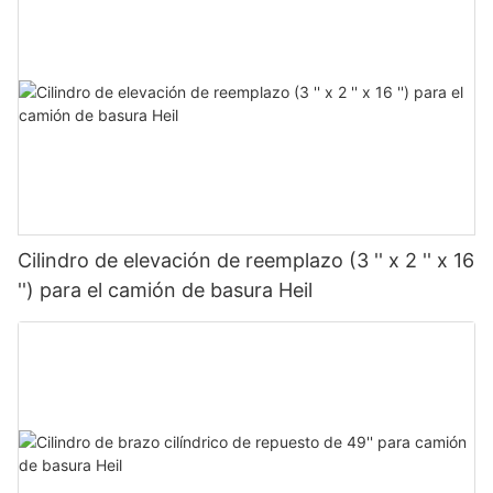
Además de los esfuerzos internos, APEX promueve activamente
la conciencia y la promoción ambiental dentro de su industria y
más allá. La empresa aboga por prácticas sostenibles, fomenta
la responsabilidad ambiental entre sus partes interesadas y
colabora con socios y organizaciones para apoyar iniciativas de
conservación ambiental. A través de la educación, la
divulgación y la participación comunitaria, APEX se esfuerza
por fomentar una cultura de gestión ambiental e inspirar
cambios positivos.
Cilindro de elevación de reemplazo (3 '' x 2 '' x 16
'') para el camión de basura Heil