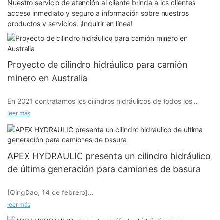
Nuestro servicio de atención al cliente brinda a los clientes
acceso inmediato y seguro a información sobre nuestros
productos y servicios. ¡Inquirir en línea!
Proyecto de cilindro hidráulico para camión
minero en Australia
En 2021 contratamos los cilindros hidráulicos de todos los
volquetes mineros de una mina en Australia y llegamos a un
leer más
acuerdo por 10 años con un pedido de prueba de 3.000
cilindros hidráulicos. Se espera que les proporcionemos 90.000
cilindros hidráulicos dentro de 10 años, lo que generará un
volumen de transacciones de 50 millones de dólares
APEX HYDRAULIC presenta un cilindro hidráulico
estadounidenses.
de última generación para camiones de basura
[QingDao, 14 de febrero]
- APEX HYDRAULIC, un proveedor líder de soluciones
leer más
hidráulicas innovadoras, anuncia con orgullo el lanzamiento de