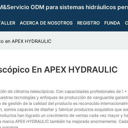
&Servicio ODM para sistemas hidráulicos per
TALLER
ACERCA DE NOSOTROS
REGISTRO
FUNDA
pico en APEX HYDRAULIC
lescópico En APEX HYDRAULIC
ción de cilindros telescópicos. Con capacidades profesionales de I +
 Nuestras tecnologías y enfoques de producción de vanguardia garant
a de gestión de la calidad del producto es reconocido internacionalm
, somos capaces de diseñar y fabricar productos exquisitos que s
 productos han logrado un crecimiento de ventas cada vez mayor y 
 de la marca APEX HYDRAULIC también ha mejorado enormemente. Cad
n nosotros.