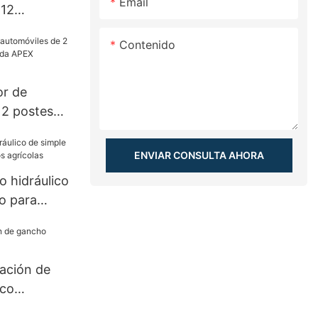
Email
-12
 remolque
Contenido
or de
 2 postes
sada APEX
ENVIAR CONSULTA AHORA
o hidráulico
o para
rícolas
vación de
ico