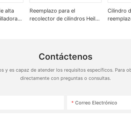
de alta
Reemplazo para el
Cilindro 
illadoras
recolector de cilindros Heil
reemplazo 
e
26 yardas SLEJOR SL
para el c
Heil
 de 20 a
Contáctenos
s y es capaz de atender los requisitos específicos. Para ob
directamente con preguntas o consultas.
Correo Electrónico