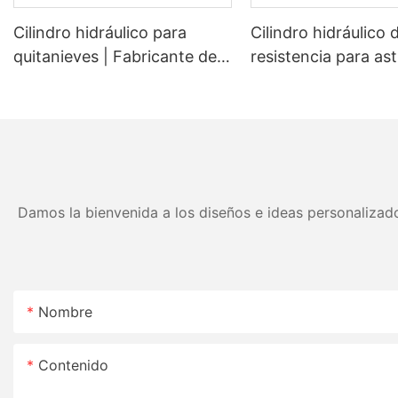
Cilindro hidráulico para
Cilindro hidráulico 
quitanieves | Fabricante de
resistencia para ast
cilindros de elevación y
de leña | Cilindro d
ángulo para palas
repuesto OEM para
quitanieves (OEM)
astilladoras de leña
45 toneladas
Damos la bienvenida a los diseños e ideas personalizado
Nombre
Contenido