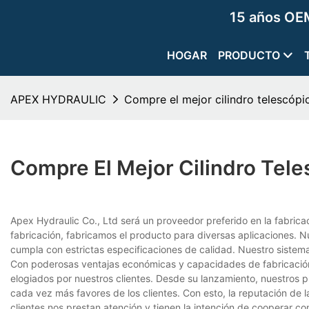
15 años OEM
HOGAR
PRODUCTO
APEX HYDRAULIC
Compre el mejor cilindro telescó
Compre El Mejor Cilindro Te
Apex Hydraulic Co., Ltd será un proveedor preferido en la fabrica
fabricación, fabricamos el producto para diversas aplicaciones.
cumpla con estrictas especificaciones de calidad. Nuestro sistem
Con poderosas ventajas económicas y capacidades de fabricación
elogiados por nuestros clientes. Desde su lanzamiento, nuestros
cada vez más favores de los clientes. Con esto, la reputación
clientes nos prestan atención y tienen la intención de cooperar co