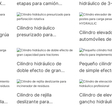
X
etapas para camión
hidráulico de 3
volquete
toneladas para
volquete
Cilindro hidráulico
Cilindro elevad
 grúa
presurizado para
automóviles de
perforación rotativa
para carga pe
HYDRAULIC
Cilindro hidráulico de
Pequeño cilindr
doble efecto de gran
de simple efect
capacidad para tractores
implementos ag
Cilindro de rejilla
Cilindro de ele
la
deslizante para
gancho hidrául
e
incinerador de residuos
profesional