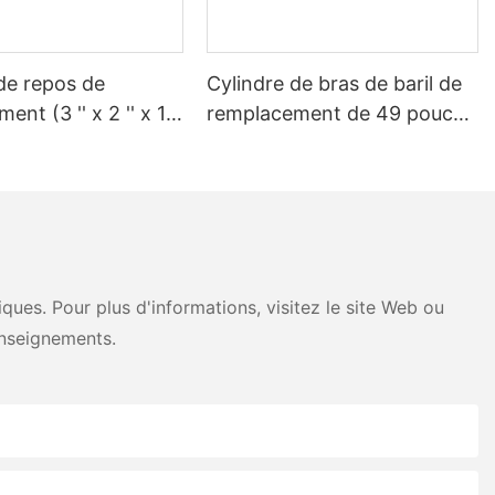
de repos de
Cylindre de bras de baril de
ent (3 '' x 2 '' x 16
remplacement de 49 pouces
le camion à ordures
pour camion à ordures Heil
ues. Pour plus d'informations, visitez le site Web ou
nseignements.