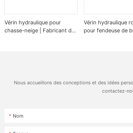
Vérin hydraulique pour
Vérin hydraulique r
chasse-neige | Fabricant de
pour fendeuse de b
vérins de levage et
Vérin de remplace
d'inclinaison pour lames à
d'origine pour fend
neige (OEM)
bûches de 20 à 45 
Nous accueillons des conceptions et des idées person
contactez-no
Nom