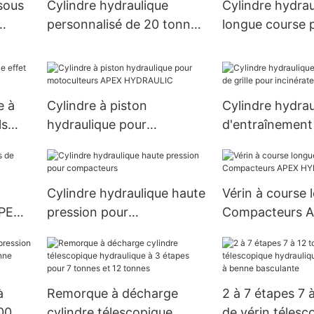
sous
Cylindre hydraulique
Cylindre hydrau
personnalisé de 20 tonnes
longue course 
pour charrue rabattable
à balles rondes
e à
Cylindre à piston
Cylindre hydrau
ls
hydraulique pour
d'entraînement 
motoculteurs APEX
pour incinérate
HYDRAULIC
déchets
Cylindre hydraulique haute
Vérin à course 
APEX
pression pour
Compacteurs 
compacteurs
HYDRAULIC
à
Remorque à décharge
2 à 7 étapes 7 
00
cylindre télescopique
de vérin télesc