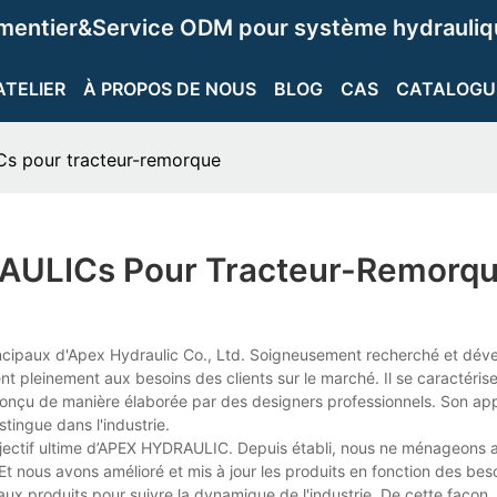
ementier&Service ODM pour système hydrauliqu
ATELIER
À PROPOS DE NOUS
BLOG
CAS
CATALOGU
s pour tracteur-remorque
RAULICs Pour Tracteur-Remorq
incipaux d'Apex Hydraulic Co., Ltd. Soigneusement recherché et dév
ent pleinement aux besoins des clients sur le marché. Il se caractéris
t conçu de manière élaborée par des designers professionnels. Son a
stingue dans l'industrie.
bjectif ultime d’APEX HYDRAULIC. Depuis établi, nous ne ménageons a
t nous avons amélioré et mis à jour les produits en fonction des bes
x produits pour suivre la dynamique de l'industrie. De cette façon