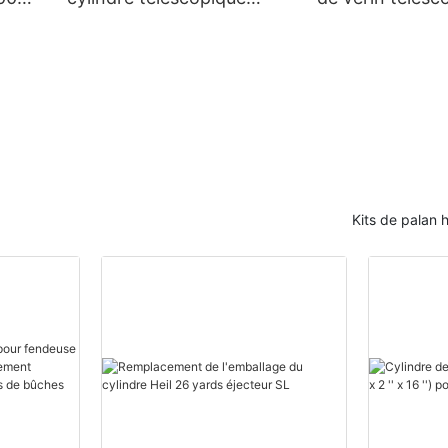
benne
hydraulique à 3 étapes
hydraulique po
pour 7 tonnes et 12 tonnes
remorque à be
basculante
Kits de palan 