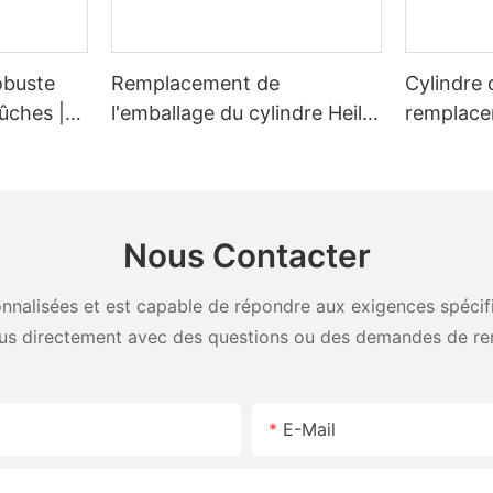
obuste
Remplacement de
Cylindre 
ûches |
l'emballage du cylindre Heil
remplacem
ment
26 yards éjecteur SL
'') pour 
euses de
Heil
tonnes
Nous Contacter
nalisées et est capable de répondre aux exigences spécifiq
us directement avec des questions ou des demandes de re
E-Mail