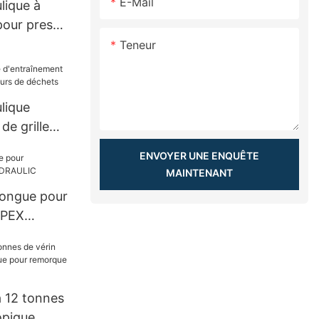
E-Mail
lique à
pour presse
Teneur
lique
de grille
urs de
ENVOYER UNE ENQUÊTE
MAINTENANT
longue pour
APEX
à 12 tonnes
opique