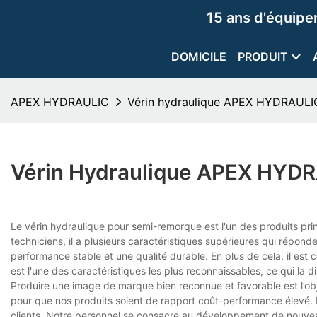
15 ans d'équip
DOMICILE
PRODUIT
APEX HYDRAULIC
Vérin hydraulique APEX HYDRAULIC
Vérin Hydraulique APEX HYD
Le vérin hydraulique pour semi-remorque est l'un des produits pr
techniciens, il a plusieurs caractéristiques supérieures qui répond
performance stable et une qualité durable. En plus de cela, il es
est l'une des caractéristiques les plus reconnaissables, ce qui la di
Produire une image de marque bien reconnue et favorable est l’o
pour que nos produits soient de rapport coût-performance élevé. E
clients. Notre personnel se consacre au développement de nouveau