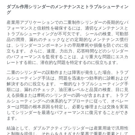
ダブル作用シリンダーのメンテナンスとトラブルシューティン
グ
産業用アプリケーションでの二重制作シリンダーの長期的なパ
フォーマンスと信頼性を確保するには、適切なメンテナンスと
トラブルシューティングが不可欠です。 シールの検査、可動部
品の潤滑、漏れのチェックなどの定期的なメンテナンス慣行
は、シリンダーコンポーネントの早期摩耗や損傷を防ぐのに役
立ちます。 さらに、速度、力出力、応答時間などのシリンダー
のパフォーマンスを監視することは、より重大な問題にエスカ
レートする前に、潜在的な問題を特定するのに役立ちます。
二重のシリンダーの誤動作または障害が発生した場合、トラブ
ルシューティング手法は、問題を迅速かつ効率的に診断および
解決するのに役立ちます。 一般的なトラブルシューティング手
順には、漏れのチェック、油圧液レベルと品質の検査、目に見
える損傷または摩耗のシリンダーの調べが含まれます。 トラブ
ルシューティングへの体系的なアプローチに従って、オペレー
ターは問題の根本原因を特定し、必要な修理または交換を実装
してシリンダーを最適なパフォーマンスに復元することができ
ます。
結論として、ダブルアクティブシリンダーは産業用途で汎用性
と制御を提供し、それらをさまざまな業界で重要な要素として