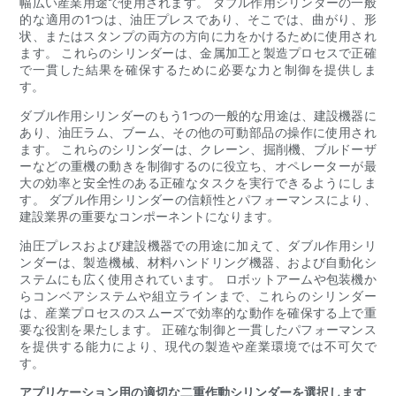
幅広い産業用途で使用されます。 ダブル作用シリンダーの一般
的な適用の1つは、油圧プレスであり、そこでは、曲がり、形
状、またはスタンプの両方の方向に力をかけるために使用され
ます。 これらのシリンダーは、金属加工と製造プロセスで正確
で一貫した結果を確保するために必要な力と制御を提供しま
す。
ダブル作用シリンダーのもう1つの一般的な用途は、建設機器に
あり、油圧ラム、ブーム、その他の可動部品の操作に使用され
ます。 これらのシリンダーは、クレーン、掘削機、ブルドーザ
ーなどの重機の動きを制御するのに役立ち、オペレーターが最
大の効率と安全性のある正確なタスクを実行できるようにしま
す。 ダブル作用シリンダーの信頼性とパフォーマンスにより、
建設業界の重要なコンポーネントになります。
油圧プレスおよび建設機器での用途に加えて、ダブル作用シリ
ンダーは、製造機械、材料ハンドリング機器、および自動化シ
ステムにも広く使用されています。 ロボットアームや包装機か
らコンベアシステムや組立ラインまで、これらのシリンダー
は、産業プロセスのスムーズで効率的な動作を確保する上で重
要な役割を果たします。 正確な制御と一貫したパフォーマンス
を提供する能力により、現代の製造や産業環境では不可欠で
す。
アプリケーション用の適切な二重作動シリンダーを選択します