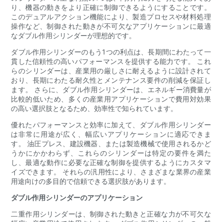
り、機器の動きをより正確に制御できるようにすることです。
このデュアルアクション機能により、製造プロセスや材料処理
操作など、制御された動きが不可欠なアプリケーションに最適
なダブル作用シリンダーが理想的です。
ダブル作用シリンダーのもう1つの利点は、長期間にわたって一
貫した信頼性の高いパフォーマンスを提供する能力です。 これ
らのシリンダーは、産業用の厳しさに耐えるように設計されて
おり、長期にわたる耐久性とメンテナンス要件の削減を保証し
ます。 さらに、ダブル作用シリンダーは、エネルギー消費量が
比較的低いため、多くの産業用アプリケーションで費用対効果
の高い選択肢となるため、効率性で知られています。
優れたパフォーマンスと効率に加えて、ダブル作用シリンダー
は非常に用途が広く、幅広いアプリケーションに適応できま
す。 油圧プレス、建設機器、または製造機械で使用されるかど
うかにかかわらず、これらのシリンダーは特定の要件を満た
し、最適な動作に必要な正確な制御を提供するようにカスタマ
イズできます。 それらの汎用性により、さまざまな業界の産業
用途向けの多目的で信頼できる選択肢があります。
ダブル作用シリンダーのアプリケーション
二重作用シリンダーは、制御された動きと正確な力が不可欠な