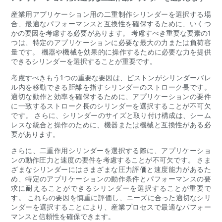
産業用アプリケーション用の二重制作シリンダーを選択する場
合、最適なパフォーマンスと互換性を確保するために、いくつ
かの要因を考慮する必要があります。 考慮すべき重要な要素の1
つは、特定のアプリケーションに必要な最大の力または負荷容
量です。 機器や機械を効果的に操作するために必要な力を提供
できるシリンダーを選択することが重要です。
考慮すべきもう1つの重要な要因は、ピストンがシリンダーバレ
ル内を移動できる距離を指すシリンダーのストローク長です。
適切な動作と効率を確保するために、アプリケーションの要件
に一致するストローク長のシリンダーを選択することが不可欠
です。 さらに、シリンダーのサイズと取り付け構成は、シーム
レスな統合と操作のために、機器または機械と互換性がある必
要があります。
さらに、二重作用シリンダーを選択する際に、アプリケーショ
ンの動作圧力と速度の要件を考慮することが不可欠です。 さま
ざまなシリンダーにはさまざまな圧力評価と速度能力があるた
め、特定のアプリケーションの動作条件とパフォーマンスの要
求に耐えることができるシリンダーを選択することが重要で
す。 これらの要因を慎重に評価し、ニーズに合った適切なシリ
ンダーを選択することにより、産業プロセスで最適なパフォー
マンスと信頼性を確保できます。