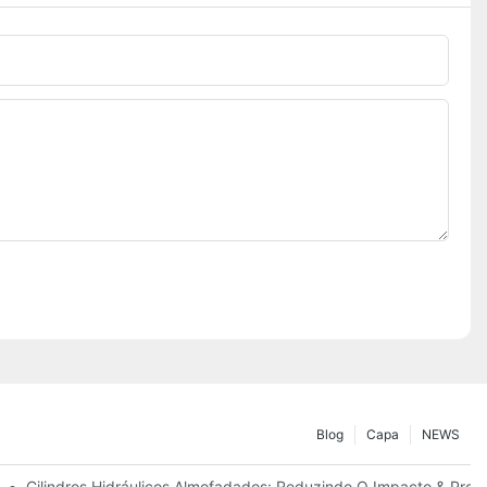
Blog
Capa
NEWS
ão
Cilindros Hidráulicos Almofadados: Reduzindo O Impacto & Prolo