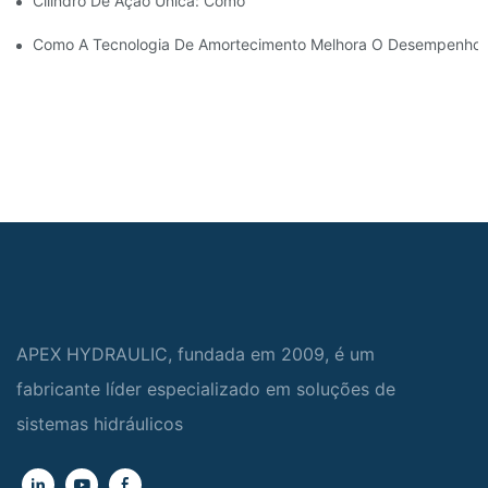
Cilindro De Ação Única: Como Funciona & Aplicações Comuns
Como A Tecnologia De Amortecimento Melhora O Desempenho Do
APEX HYDRAULIC, fundada em 2009, é um
fabricante líder especializado em soluções de
sistemas hidráulicos