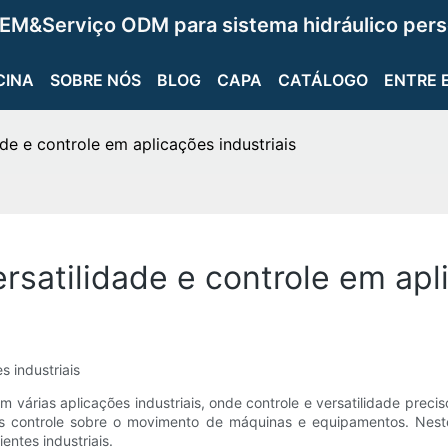
EM&Serviço ODM para sistema hidráulico pers
CINA
SOBRE NÓS
BLOG
CAPA
CATÁLOGO
ENTRE 
ade e controle em aplicações industriais
ersatilidade e controle em apl
s industriais
árias aplicações industriais, onde controle e versatilidade precis
s controle sobre o movimento de máquinas e equipamentos. Neste 
ntes industriais.