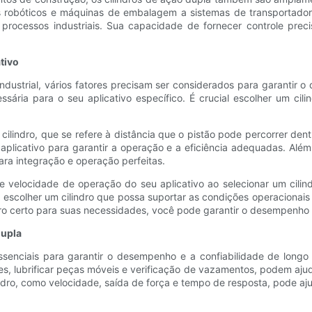
s robóticos e máquinas de embalagem a sistemas de transportado
s processos industriais. Sua capacidade de fornecer controle prec
tivo
ndustrial, vários fatores precisam ser considerados para garantir 
ária para o seu aplicativo específico. É crucial escolher um cili
cilindro, que se refere à distância que o pistão pode percorrer dent
plicativo para garantir a operação e a eficiência adequadas. Alé
a integração e operação perfeitas.
 e velocidade de operação do seu aplicativo ao selecionar um cilind
ial escolher um cilindro que possa suportar as condições operaciona
dro certo para suas necessidades, você pode garantir o desempenho e
dupla
nciais para garantir o desempenho e a confiabilidade de longo pr
s, lubrificar peças móveis e verificação de vazamentos, podem aj
ndro, como velocidade, saída de força e tempo de resposta, pode aju