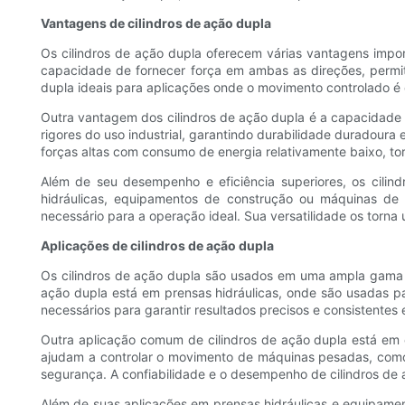
Vantagens de cilindros de ação dupla
Os cilindros de ação dupla oferecem várias vantagens import
capacidade de fornecer força em ambas as direções, permi
dupla ideais para aplicações onde o movimento controlado é
Outra vantagem dos cilindros de ação dupla é a capacidade 
rigores do uso industrial, garantindo durabilidade duradoura
forças altas com consumo de energia relativamente baixo, to
Além de seu desempenho e eficiência superiores, os cili
hidráulicas, equipamentos de construção ou máquinas de f
necessário para a operação ideal. Sua versatilidade os torna u
Aplicações de cilindros de ação dupla
Os cilindros de ação dupla são usados ​​em uma ampla gama 
ação dupla está em prensas hidráulicas, onde são usadas par
necessários para garantir resultados precisos e consistente
Outra aplicação comum de cilindros de ação dupla está em e
ajudam a controlar o movimento de máquinas pesadas, como 
segurança. A confiabilidade e o desempenho de cilindros de
Além de suas aplicações em prensas hidráulicas e equipame