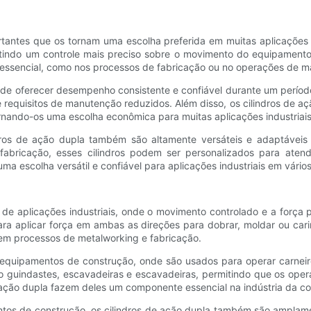
antes que os tornam uma escolha preferida em muitas aplicações in
tindo um controle mais preciso sobre o movimento do equipamento.
 essencial, como nos processos de fabricação ou no operações de ma
de oferecer desempenho consistente e confiável durante um período 
 e requisitos de manutenção reduzidos. Além disso, os cilindros de a
rnando-os uma escolha econômica para muitas aplicações industriais
ndros de ação dupla também são altamente versáteis e adaptáveis
abricação, esses cilindros podem ser personalizados para atender
ma escolha versátil e confiável para aplicações industriais em vários
de aplicações industriais, onde o movimento controlado e a força 
a aplicar força em ambas as direções para dobrar, moldar ou carim
s em processos de metalworking e fabricação.
quipamentos de construção, onde são usados ​​para operar carneiros
guindastes, escavadeiras e escavadeiras, permitindo que os oper
 ação dupla fazem deles um componente essencial na indústria da co
ntos de construção, os cilindros de ação dupla também são amplam