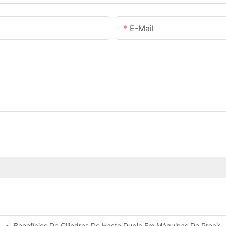
E-Mail
Benefícios De Cilindros De Haste Dupla Em Máquinas De Precis