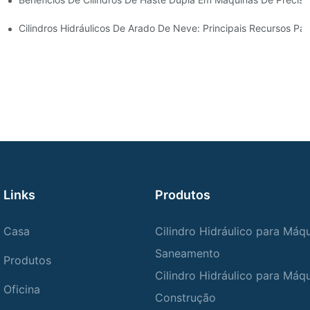
 Cilindro Hidráulico
Cilindros Hidráulicos De Arado De Neve: Principais Recursos Pa
Links
Produtos
Casa
Cilindro Hidráulico para Máq
Saneamento
Produtos
Cilindro Hidráulico para Máq
Oficina
Construção