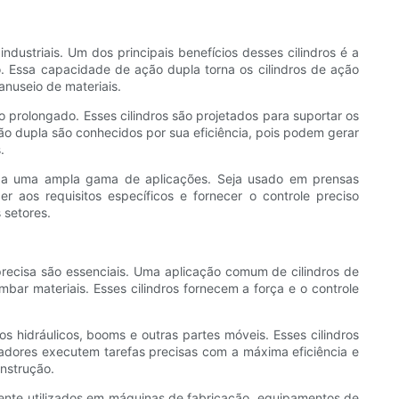
dustriais. Um dos principais benefícios desses cilindros é a
 Essa capacidade de ação dupla torna os cilindros de ação
nuseio de materiais.
prolongado. Esses cilindros são projetados para suportar os
ção dupla são conhecidos por sua eficiência, pois podem gerar
.
 ​​a uma ampla gama de aplicações. Seja usado em prensas
 aos requisitos específicos e fornecer o controle preciso
 setores.
precisa são essenciais. Uma aplicação comum de cilindros de
bar materiais. Esses cilindros fornecem a força e o controle
 hidráulicos, booms e outras partes móveis. Esses cilindros
adores executem tarefas precisas com a máxima eficiência e
nstrução.
ente utilizados em máquinas de fabricação, equipamentos de