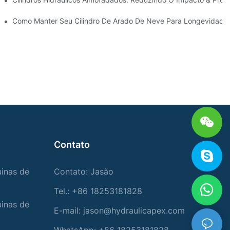
ra Condições Duras De Inverno
Como Manter Seu Cilindro De Arado De Neve Para Longevidade
Contato
uinas de
Contato: Jasão
Tel.: +86 18253181828
uinas de
E-mail:
jason@hydraulicapex.com