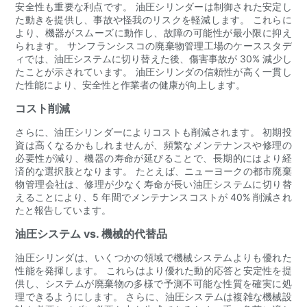
安全性も重要な利点です。 油圧シリンダーは制御された安定し
た動きを提供し、事故や怪我のリスクを軽減します。 これらに
より、機器がスムーズに動作し、故障の可能性が最小限に抑え
られます。 サンフランシスコの廃棄物管理工場のケーススタデ
ィでは、油圧システムに切り替えた後、傷害事故が 30% 減少し
たことが示されています。 油圧シリンダの信頼性が高く一貫し
た性能により、安全性と作業者の健康が向上します。
コスト削減
さらに、油圧シリンダーによりコストも削減されます。 初期投
資は高くなるかもしれませんが、頻繁なメンテナンスや修理の
必要性が減り、機器の寿命が延びることで、長期的にはより経
済的な選択肢となります。 たとえば、ニューヨークの都市廃棄
物管理会社は、修理が少なく寿命が長い油圧システムに切り替
えることにより、5 年間でメンテナンスコストが 40% 削減され
たと報告しています。
油圧システム vs. 機械的代替品
油圧シリンダは、いくつかの領域で機械システムよりも優れた
性能を発揮します。 これらはより優れた動的応答と安定性を提
供し、システムが廃棄物の多様で予測不可能な性質を確実に処
理できるようにします。 さらに、油圧システムは複雑な機械設