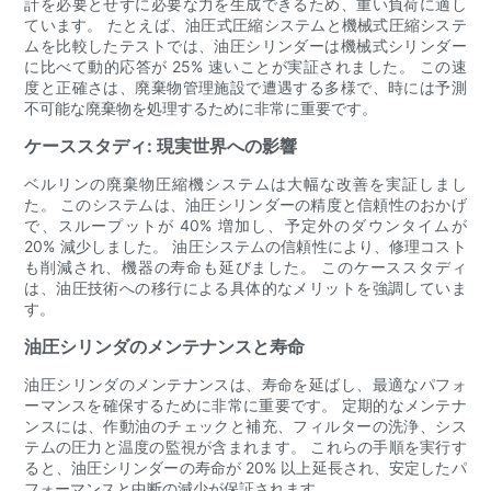
計を必要とせずに必要な力を生成できるため、重い負荷に適し
ています。 たとえば、油圧式圧縮システムと機械式圧縮システ
ムを比較したテストでは、油圧シリンダーは機械式シリンダー
に比べて動的応答が 25% 速いことが実証されました。 この速
度と正確さは、廃棄物管理施設で遭遇する多様で、時には予測
不可能な廃棄物を処理するために非常に重要です。
ケーススタディ: 現実世界への影響
ベルリンの廃棄物圧縮機システムは大幅な改善を実証しまし
た。 このシステムは、油圧シリンダーの精度と信頼性のおかげ
で、スループットが 40% 増加し、予定外のダウンタイムが
20% 減少しました。 油圧システムの信頼性により、修理コスト
も削減され、機器の寿命も延びました。 このケーススタディ
は、油圧技術への移行による具体的なメリットを強調していま
す。
油圧シリンダのメンテナンスと寿命
油圧シリンダのメンテナンスは、寿命を延ばし、最適なパフォ
ーマンスを確保するために非常に重要です。 定期的なメンテナ
ンスには、作動油のチェックと補充、フィルターの洗浄、シス
テムの圧力と温度の監視が含まれます。 これらの手順を実行す
ると、油圧シリンダーの寿命が 20% 以上延長され、安定したパ
フォーマンスと中断の減少が保証されます。