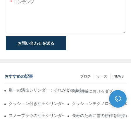
コンテンツ
お問い合わせを送る
おすすめの記事
ブログ
ケース
NEWS
単一の演技シリンダー：それがどのように機能するか&一般的なア
精密機械におけるダブルロッド
クッション付き油圧シリンダー：寿命を延ばす衝撃&の削減
クッションテクノロジーがどの
スノープラウの油圧シリンダー：厳しい冬の状態の重要な機能
長寿のために雪の耕作を維持す