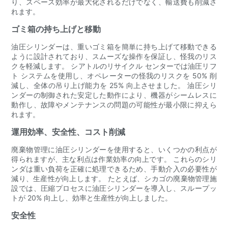
り、スペース効率が最大化されるだけでなく、輸送費も削減さ
れます。
ゴミ箱の持ち上げと移動
油圧シリンダーは、重いゴミ箱を簡単に持ち上げて移動できる
ように設計されており、スムーズな操作を保証し、怪我のリス
クを軽減します。 シアトルのリサイクル センターでは油圧リフ
ト システムを使用し、オペレーターの怪我のリスクを 50% 削
減し、全体の吊り上げ能力を 25% 向上させました。 油圧シリ
ンダーの制御された安定した動作により、機器がシームレスに
動作し、故障やメンテナンスの問題の可能性が最小限に抑えら
れます。
運用効率、安全性、コスト削減
廃棄物管理に油圧シリンダーを使用すると、いくつかの利点が
得られますが、主な利点は作業効率の向上です。 これらのシリ
ンダは重い負荷を正確に処理できるため、手動介入の必要性が
減り、生産性が向上します。 たとえば、シカゴの廃棄物管理施
設では、圧縮プロセスに油圧シリンダーを導入し、スループッ
トが 20% 向上し、効率と生産性が向上しました。
安全性