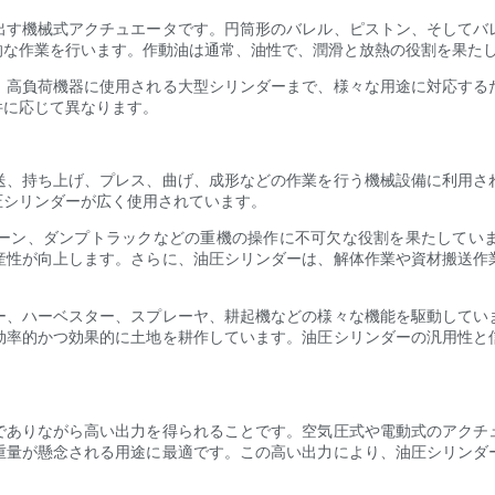
出す機械式アクチュエータです。円筒形のバレル、ピストン、そしてバ
的な作業を行います。作動油は通常、油性で、潤滑と放熱の役割を果た
、高負荷機器に使用される大型シリンダーまで、様々な用途に対応する
件に応じて異なります。
送、持ち上げ、プレス、曲げ、成形などの作業を行う機械設備に利用さ
圧シリンダーが広く使用されています。
ーン、ダンプトラックなどの重機の操作に不可欠な役割を果たしてい
産性が向上します。さらに、油圧シリンダーは、解体作業や資材搬送作
ー、ハーベスター、スプレーヤ、耕起機などの様々な機能を駆動してい
効率的かつ効果的に土地を耕作しています。油圧シリンダーの汎用性と
でありながら高い出力を得られることです。空気圧式や電動式のアクチ
重量が懸念される用途に最適です。この高い出力により、油圧シリンダ