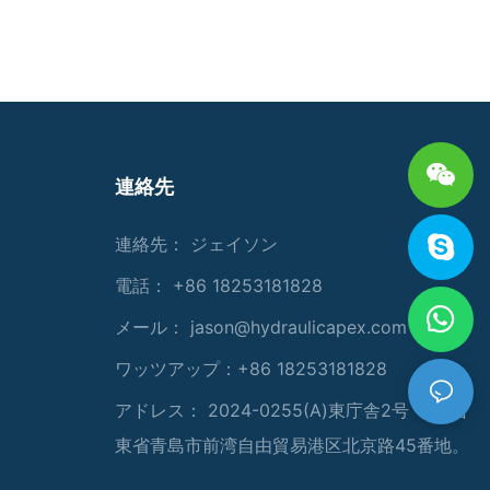
連絡先
連絡先： ジェイソン
電話： +86 18253181828
メール：
jason@hydraulicapex.com
ワッツアップ：+86 18253181828
アドレス： 2024-0255(A)東庁舎2号 中国山
東省青島市前湾自由貿易港区北京路45番地。