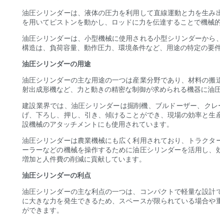
油圧シリンダーは、液体の圧力を利用して直線運動と力を生み
を用いてピストンを動かし、ロッドに力を伝達することで機械
油圧シリンダーは、小型機械に使用される小型シリンダーから
構造は、負荷容量、動作圧力、環境条件など、用途の特定の要
油圧シリンダーの用途
油圧シリンダーの主な用途の一つは産業分野であり、材料の搬
射出成形機など、力と動きの精密な制御が求められる機器に油
建設業界では、油圧シリンダーは掘削機、ブルドーザー、クレ
げ、下ろし、押し、引き、傾けることができ、現場の効率と生
設機械のアタッチメントにも使用されています。
油圧シリンダーは農業機械にも広く利用されており、トラクタ
ーラーなどの機械を操作するために油圧シリンダーを活用し、
増加と人件費の削減に貢献しています。
油圧シリンダーの利点
油圧シリンダーの主な利点の一つは、コンパクトで軽量な設計
に大きな力を発生できるため、スペースが限られている場合や
ができます。