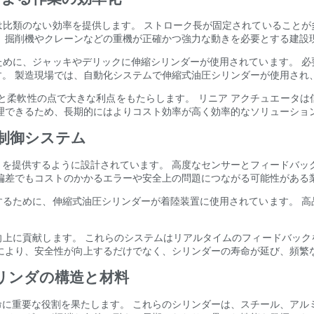
は比類のない効率を提供します。 ストローク長が固定されていることが
、掘削機やクレーンなどの重機が正確かつ強力な動きを必要とする建設
ために、ジャッキやデリックに伸縮シリンダーが使用されています。 必
。 製造現場では、自動化システムで伸縮式油圧シリンダーが使用され
と柔軟性の点で大きな利点をもたらします。 リニア アクチュエータ
理できるため、長期的にはよりコスト効率が高く効率的なソリューショ
の制御システム
を提供するように設計されています。 高度なセンサーとフィードバッ
偏差でもコストのかかるエラーや安全上の問題につながる可能性がある
するために、伸縮式油圧シリンダーが着陸装置に使用されています。 高
向上に貢献します。 これらのシステムはリアルタイムのフィードバック
により、安全性が向上するだけでなく、シリンダーの寿命が延び、頻繁
シリンダの構造と材料
に重要な役割を果たします。 これらのシリンダーは、スチール、アル