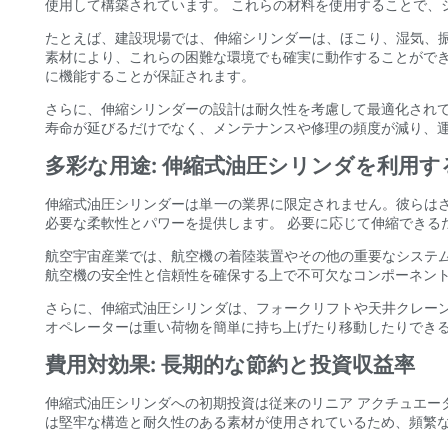
使用して構築されています。 これらの材料を使用することで、
たとえば、建設現場では、伸縮シリンダーは、ほこり、湿気、
素材により、これらの困難な環境でも確実に動作することができ
に機能することが保証されます。
さらに、伸縮シリンダーの設計は耐久性を考慮して最適化されて
寿命が延びるだけでなく、メンテナンスや修理の頻度が減り、
多彩な用途: 伸縮式油圧シリンダを利用す
伸縮式油圧シリンダーは単一の業界に限定されません。彼らは
必要な柔軟性とパワーを提供します。 必要に応じて伸縮できる
航空宇宙産業では、航空機の着陸装置やその他の重要なシステ
航空機の安全性と信頼性を確保する上で不可欠なコンポーネン
さらに、伸縮式油圧シリンダは、フォークリフトや天井クレー
オペレーターは重い荷物を簡単に持ち上げたり移動したりでき
費用対効果: 長期的な節約と投資収益率
伸縮式油圧シリンダへの初期投資は従来のリニア アクチュエー
は堅牢な構造と耐久性のある素材が使用されているため、頻繁