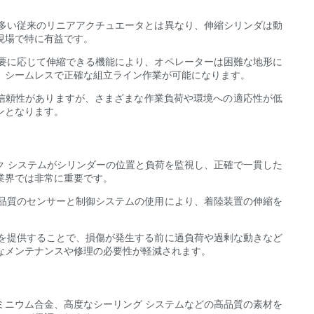
多い従来のリニアアクチュエータとは異なり、伸縮シリンダは動
現場で特に有益です。
要に応じて伸縮できる機能により、オペレーターは困難な地形に
、シームレスで正確な組立ライン作業が可能になります。
は信頼性がありますが、さまざまな作業負荷や環境への適応性が低
ンとなります。
ク システムがシリンダーの位置と負荷を監視し、正確で一貫した
業界では非常に重要です。
品質のセンサーと制御システムの使用により、着陸装置の伸縮を
を提供することで、損傷が発生する前に過負荷や過剰な動きなど
なメンテナンスや修理の必要性が軽減されます。
ミニウム合金、高度なシーリング システムなどの高品質の素材を