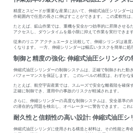
精度とスピードが重要な産業において、伸縮式油圧シリンダー
作範囲内で任意の長さに伸ばすことができます。 この柔軟性は
たとえば、鉱山作業では、重機を安全かつ効率的に昇降させる
アクセスし、ダウンタイムを最小限に抑えて作業を実行できます
従来のリニア アクチュエータと比較して、伸縮シリンダは速度
くなります。 一方、伸縮シリンダーは幅広いタスクを簡単に処
制御と精度の強化: 伸縮式油圧シリンダ
伸縮式油圧シリンダーの制御システムは、正確で制御された動き
パフォーマンスを保証します。 このレベルの精度は、わずかな
たとえば、航空宇宙産業では、スムーズで安全な離着陸を確保
正確に制御でき、運用中の事故のリスクが軽減されます。
さらに、伸縮シリンダーの高度な制御システムは、安全基準の
の潜在的な問題を検出し、オペレーターに警告できます。 これ
耐久性と信頼性の高い設計: 伸縮式油圧
伸縮式油圧シリンダに使用される構造と材料は、その性能と寿命