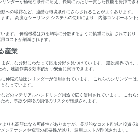
シリンダーが極端な条件に耐え、長期にわたり一貫した性能を発揮でき
振動への曝露など、過酷な環境条件にさらされることがよくあります。 
ます。 高度なシーリング システムの使用により、内部コンポーネン
います。 伸縮機構は力を均等に分散するように慎重に設計されており
運用コストが削減されます。
る産業
さまざまな分野にわたって応用分野を見つけています。 建設業界では、
ため、建設作業を効率的かつ安全に実行できます。
ムに伸縮式油圧シリンダーが使用されています。 これらのシリンダーは
トとなっています。
ンなどのマテリアルハンドリング用途で広く使用されています。 これら
るため、事故や荷物の損傷のリスクが軽減されます。
タよりも高額になる可能性がありますが、長期的なコスト削減と投資収
なメンテナンスや修理の必要性が減り、運用コストが削減されます。