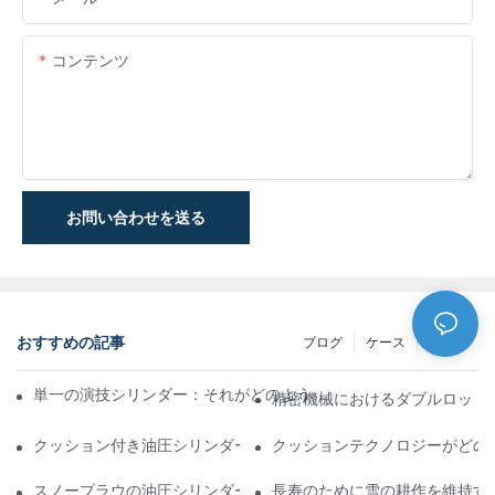
コンテンツ
お問い合わせを送る
おすすめの記事
ブログ
ケース
NEWS
単一の演技シリンダー：それがどのように機能するか&一般的なア
精密機械におけるダブルロッド
クッション付き油圧シリンダー：寿命を延ばす衝撃&の削減
クッションテクノロジーがどの
スノープラウの油圧シリンダー：厳しい冬の状態の重要な機能
長寿のために雪の耕作を維持す