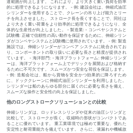
達範囲が向上します。 これにより、より大きく重い負荷を効率
的に処理できるようになります。 - 例: 建設会社は、伸縮式油圧
シリンダーを使用することで、クレーンの吊り上げ能力とリー
チを向上させました。 ストローク長を長くすることで、同社は
より大きく重い荷重をより効率的に処理できるようになり、全
体的な生産性が向上しました。 - 製造業: - コンベヤシステムと
試験機: 正確で信頼性の高い動作を保証するために、伸縮シリン
ダがコンベヤシステムと試験機に使用されています。 - 例: 製造
施設では、伸縮シリンダーがコンベア システムに統合されてお
り、コンポーネントの取り扱いに必要な長さと精度が提供され
ています。 - 海洋部門: - 海洋プラットフォーム: 伸縮シリンダ
ーは、海洋プラットフォーム上でデリックを展開および格納す
るために不可欠です。 スムーズかつ安全な荷役を保証します。
- 例: 造船会社は、船から貨物を安全かつ効果的に降ろすため
に、ドッククレーンに伸縮式油圧シリンダーを利用しました。
シリンダーは船のあらゆる部分に届くのに必要な長さを備え、
スムーズな操作と安全性の向上を保証しました。
他のロングストロークソリューションとの比較
伸縮シリンダは、ロッドレスシリンダや従来の油圧シリンダと
比較して、ストロークが長く、収縮時の形状がコンパクトであ
ることに優れています。 重工業環境では極めて重要な、優れた
安定性と耐荷重能力を備えています。 さらに、液漏れや機械故