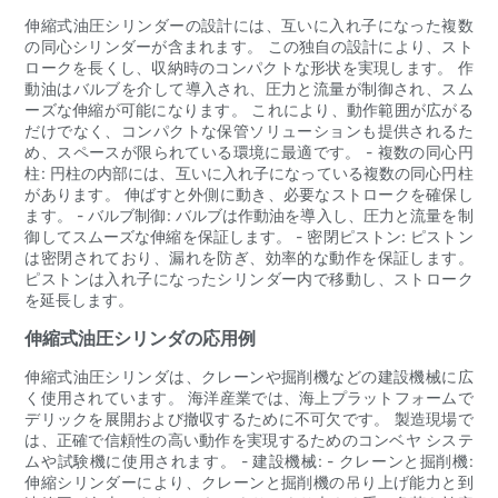
伸縮式油圧シリンダーの設計には、互いに入れ子になった複数
の同心シリンダーが含まれます。 この独自の設計により、スト
ロークを長くし、収納時のコンパクトな形状を実現します。 作
動油はバルブを介して導入され、圧力と流量が制御され、スム
ーズな伸縮が可能になります。 これにより、動作範囲が広がる
だけでなく、コンパクトな保管ソリューションも提供されるた
め、スペースが限られている環境に最適です。 - 複数の同心円
柱: 円柱の内部には、互いに入れ子になっている複数の同心円柱
があります。 伸ばすと外側に動き、必要なストロークを確保し
ます。 - バルブ制御: バルブは作動油を導入し、圧力と流量を制
御してスムーズな伸縮を保証します。 - 密閉ピストン: ピストン
は密閉されており、漏れを防ぎ、効率的な動作を保証します。
ピストンは入れ子になったシリンダー内で移動し、ストローク
を延長します。
伸縮式油圧シリンダの応用例
伸縮式油圧シリンダは、クレーンや掘削機などの建設機械に広
く使用されています。 海洋産業では、海上プラットフォームで
デリックを展開および撤収するために不可欠です。 製造現場で
は、正確で信頼性の高い動作を実現するためのコンベヤ システ
ムや試験機に使用されます。 - 建設機械: - クレーンと掘削機:
伸縮シリンダーにより、クレーンと掘削機の吊り上げ能力と到