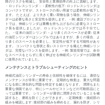
障のリスクを軽減し、安全性と業務効率の向上に貢献します。
・ロッドレスシリンダ： - 柔軟性の低下: ロッドレスシリンダは
コンパクトですが、ストロークの長い用途では柔軟性が低下し
ます。 たとえば、より大きく重い荷物を扱う場合、伸縮シリン
ダーは必要な長さと安定性を提供します。 - 例: 建設プロジェク
トでは、伸縮シリンダは重機を持ち上げるのに必要なストロー
ク長を提供しましたが、ロッドレスシリンダでは不十分でし
た。 - 従来の油圧シリンダ: - より多くのスペースが必要: 従来
の油圧シリンダーはシンプルではありますが、多くの場合、よ
り多くのスペースを必要とし、安定性が低下する可能性があり
ます。 コンパクトな形状と長いストロークを備えた伸縮シリン
ダは、完璧なバランスを提供します。 - 例: 製造現場では、余分
なスペースをとらずに長く伸ばせる伸縮式シリンダーが試験機
に使用されていました。
メンテナンスとトラブルシューティングのヒント
伸縮式油圧シリンダーの寿命と信頼性を確保するには、適切な
メンテナンスが非常に重要です。 定期的な検査は、重大な問題
になる前に潜在的な問題を特定する鍵となります。 潤滑もまた
重要な側面であり、特にシールやピストンなどの可動部品にと
っては重要です。 シリンダーが適切に潤滑されていることを確
認すると、磨耗を防ぐことができます。 - 定期検査: - 接続部の
緩みを確認します: 接続部の緩みを締めると、漏れを防ぎ、シリ