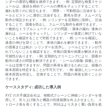
ンダーの適切な機能を維持できます。 - 例: 定期的な検査スケジ
ュールは、接続を締めてシールの摩耗をチェックすることで、
漏れを防ぐのに役立ちます。 - 潤滑： - 可動部品に注油する: シ
ールとピストンに適切に注油すると、磨耗を防ぎ、スムーズな
動作が保証されます。 - 例: シリンダーを定期的に清掃し、注油
することで、固着を防止し、スムーズな動作を維持できます。 -
一般的なトラブルシューティングの問題: - 液体の漏れ: 液体の
漏れは、シールをチェックし、シリンダーが過度に伸びていな
いことを確認することで対処できます。 - 例: シールを確認し、
過度の伸びを防ぐことで、液体の漏れを解決できます。 - 動作
の固着または鈍さ: シリンダーを洗浄し、シールとピストンが汚
れていないことを確認すると、作動の固着や鈍重が解決される
可能性があります。 - 例: 定期的なクリーニングにより、固着や
動作の遅さの問題を解決できます。 - シールの損傷: 損傷したシ
ールは交換できますが、問題の再発を避けるためには、損傷の
根本原因を特定することが不可欠です。 - 例: 破損したシールの
根本原因を特定し、交換することで、問題の再発を防ぐことが
できます。
ケーススタディ: 成功した導入例
XYZ の大手建設会社は、移動式クレーンに伸縮シリンダーを使
用して、吊り上げ能力と機器の到達範囲を向上させました。 ス
トローク長を長くすることで、同社はより大きく重い負荷を処