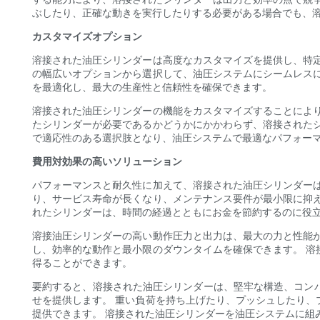
ぶしたり、正確な動きを実行したりする必要がある場合でも、
カスタマイズオプション
溶接された油圧シリンダーは高度なカスタマイズを提供し、特
の幅広いオプションから選択して、油圧システムにシームレス
を最適化し、最大の生産性と信頼性を確保できます。
溶接された油圧シリンダーの機能をカスタマイズすることによ
たシリンダーが必要であるかどうかにかかわらず、溶接された
で適応性のある選択肢となり、油圧システムで最適なパフォー
費用対効果の高いソリューション
パフォーマンスと耐久性に加えて、溶接された油圧シリンダー
り、サービス寿命が長くなり、メンテナンス要件が最小限に抑
れたシリンダーは、時間の経過とともにお金を節約するのに役
溶接油圧シリンダーの高い動作圧力と出力は、最大の力と性能
し、効率的な動作と最小限のダウンタイムを確保できます。 
得ることができます。
要約すると、溶接された油圧シリンダーは、堅牢な構造、コン
せを提供します。 重い負荷を持ち上げたり、プッシュしたり
提供できます。 溶接された油圧シリンダーを油圧システムに組