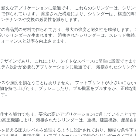
、頑丈なアプリケーションに最適です。 これらのシリンダーは、シリン
とで作られています。 溶接された構造により、シリンダーは、構造的障
メンテナンスや交換の必要性を減らします。
どの高品質の材料で作られており、最大の強度と耐久性を確保します。 
高いシリンダーが生まれます。 溶接されたシリンダーは、スレッド接続
フォーマンスと効率を向上させます。
なデザインであり、これにより、タイトなスペースに簡単に設置できます
ステム設計が必要なアプリケーションに最適です。 溶接されたシリンダ
ンスや強度を損なうことはありません。 フットプリントが小さいにもか
荷物を持ち上げたり、プッシュしたり、プル機器をプルするか、正確な
ます。
動作する能力であり、要求の高いアプリケーションに適していることです
の高圧機能により、溶接されたシリンダーは、重機、建設機器、産業自
ルを超える圧力レベルを処理するように設計されており、極端な条件下で
争力を与え、要求の厳しいアプリケーションで他のシリンダータイプを上