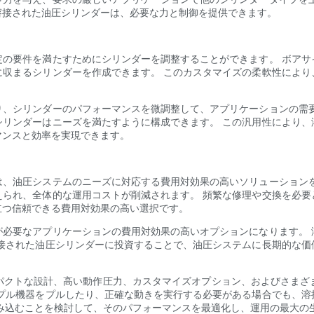
溶接された油圧シリンダーは、必要な力と制御を提供できます。
定の要件を満たすためにシリンダーを調整することができます。 ボアサ
に収まるシリンダーを作成できます。 このカスタマイズの柔軟性により
り、シリンダーのパフォーマンスを微調整して、アプリケーションの需要
シリンダーはニーズを満たすように構成できます。 この汎用性により、
マンスと効率を実現できます。
は、油圧システムのニーズに対応する費用対効果の高いソリューションを
えられ、全体的な運用コストが削減されます。 頻繁な修理や交換を必要
立つ信頼できる費用対効果の高い選択です。
が必要なアプリケーションの費用対効果の高いオプションになります。 
溶接された油圧シリンダーに投資することで、油圧システムに長期的な価
パクトな設計、高い動作圧力、カスタマイズオプション、およびさまざ
、プル機器をプルしたり、正確な動きを実行する必要がある場合でも、溶
み込むことを検討して、そのパフォーマンスを最適化し、運用の最大の