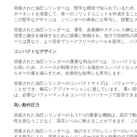
溶接された油圧シリンダーは、堅牢な構造で知られているため
ポーネントを溶接して、単一のソリッドユニットを作成するこ
この堅牢なデザインは、シリンダーの寿命にも寄与し、頻繁な
溶接された油圧シリンダーは、通常、炭素鋼やステンレス鋼な
浸透と融合を確保するために慎重に制御され、強力で信頼性の
ーとは異なり、より安全でリークフリーのシールを提供し、パ
コンパクトなデザイン
溶接された油圧シリンダーの重要な利点の1つは、コンパクト
が高いため、スペースが制限されている場合やコンパクトなシ
ルギーの量を減らすため、全体的な効率にも寄与します。
溶接された油圧シリンダーのコンパクトサイズは、パフォーマ
ことができ、幅広いアプリケーションに適しています。 重い
は、必要なパフォーマンスをコンパクトパッケージで提供でき
高い動作圧力
溶接された油圧シリンダーのもう1つの重要な機能は、高圧で
性を損なうことなく、高圧レベルに耐えることができます。 こ
溶接された油圧シリンダーは、他のタイプのシリンダーのレベ
する能力により、溶接されたシリンダーは出力と効率の点で競