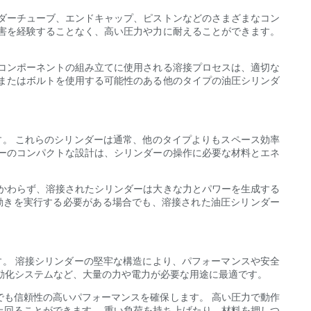
ダーチューブ、エンドキャップ、ピストンなどのさまざまなコン
害を経験することなく、高い圧力や力に耐えることができます。
コンポーネントの組み立てに使用される溶接プロセスは、適切な
またはボルトを使用する可能性のある他のタイプの油圧シリンダ
。 これらのシリンダーは通常、他のタイプよりもスペース効率
ーのコンパクトな設計は、シリンダーの操作に必要な材料とエネ
かわらず、溶接されたシリンダーは大きな力とパワーを生成する
動きを実行する必要がある場合でも、溶接された油圧シリンダー
。 溶接シリンダーの堅牢な構造により、パフォーマンスや安全
動化システムなど、大量の力や電力が必要な用途に最適です。
も信頼性の高いパフォーマンスを確保します。 高い圧力で動作
回ることができます。 重い負荷を持ち上げたり、材料を押しつ