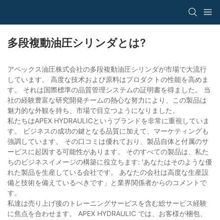
多段複動油圧シリンダとは?
アペックス油圧株式会社の多段複動油圧シリンダが市場で大流行
しています。 高度な技术および原料はプロダクトの性能を高めま
す。 それは国際標準の品質管理システムの証明書を得ました。 当
社の経験豊富な研究開発チームの熱心な努力により、この製品は
魅力的な外観を持ち、市場で目立つようになりました。
私たちはAPEX HYDRAULICというブランドを非常に重視していま
す。 ビジネスの成功の鍵となる品質に加えて、マーケティングも
強調しています。 その口コミは優れており、製品自体と付属のサ
ービスに起因する可能性があります。 そのすべての製品は、私た
ちのビジネスイメージの構築に役立ちます: 'あなたはそのような優
れた製品を生産している会社です。 あなたの会社は高度な生産設
備と技術を備えているべきです」と業界関係者からのコメントで
す。
私達は売り上げ後のトレーニングサービスを含む総サービス経験
に焦点を合わせます。 APEX HYDRAULIC では、お客様が梱包、