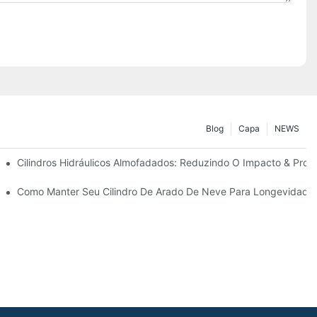
Blog
Capa
NEWS
ão
Cilindros Hidráulicos Almofadados: Reduzindo O Impacto & Prolo
ra Condições Duras De Inverno
Como Manter Seu Cilindro De Arado De Neve Para Longevidade