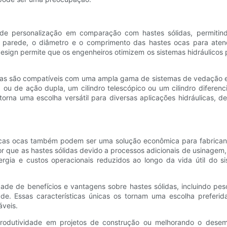
de personalização em comparação com hastes sólidas, permitind
a parede, o diâmetro e o comprimento das hastes ocas para atend
design permite que os engenheiros otimizem os sistemas hidráulico
ocas são compatíveis com uma ampla gama de sistemas de vedação e
ca ou de ação dupla, um cilindro telescópico ou um cilindro difere
s torna uma escolha versátil para diversas aplicações hidráulicas
as ocas também podem ser uma solução econômica para fabricantes
r que as hastes sólidas devido a processos adicionais de usinagem, 
rgia e custos operacionais reduzidos ao longo da vida útil do s
de de benefícios e vantagens sobre hastes sólidas, incluindo pes
ade. Essas características únicas os tornam uma escolha preferida
áveis.
produtividade em projetos de construção ou melhorando o desem