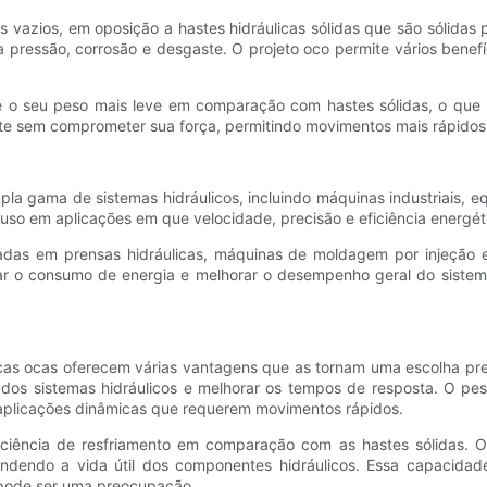
res vazios, em oposição a hastes hidráulicas sólidas que são sólidas
alta pressão, corrosão e desgaste. O projeto oco permite vários bene
é o seu peso mais leve em comparação com hastes sólidas, o que po
te sem comprometer sua força, permitindo movimentos mais rápidos e
la gama de sistemas hidráulicos, incluindo máquinas industriais, e
uso em aplicações em que velocidade, precisão e eficiência energétic
usadas em prensas hidráulicas, máquinas de moldagem por injeçã
ar o consumo de energia e melhorar o desempenho geral do sistem
licas ocas oferecem várias vantagens que as tornam uma escolha pre
al dos sistemas hidráulicos e melhorar os tempos de resposta. O p
aplicações dinâmicas que requerem movimentos rápidos.
ciência de resfriamento em comparação com as hastes sólidas. O 
endendo a vida útil dos componentes hidráulicos. Essa capacidad
r pode ser uma preocupação.