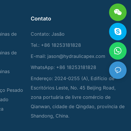
Contato
uinas de
Contato: Jasão
Tel.: +86 18253181828
uinas de
E-mail:
jason@hydraulicapex.com
WhatsApp: +86 18253181828
uinas
Endereço: 2024-0255 (A), Edifício de
Escritórios Leste, No. 45 Beijing Road,
viço Pesado
zona portuária de livre comércio de
zado
Qianwan, cidade de Qingdao, província de
ca
Shandong, China.