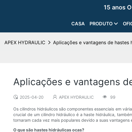
15 anos O
CASA
PRODUTO
OFI
APEX HYDRAULIC
Aplicações e vantagens de hastes h
Aplicações e vantagens de
2025-04-20
APEX HYDRAULIC
99
Os cilindros hidráulicos são componentes essenciais em vári
crucial de um cilindro hidráulico é a haste hidráulica, tamb
tornaram cada vez mais populares devido a suas vantagens e 
O que são hastes hidráulicas ocas?