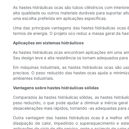
As hastes hidráulicas ocas são tubos cilíndricos com interio
alta qualidade ou outros materiais duráveis ​​para suportar 
uma escolha preferida em aplicações específicas.
Uma das principais vantagens das hastes hidráulicas ocas 
termos de energia. O projeto oco reduz a massa geral da has
Aplicações em sistemas hidráulicos
As hastes hidráulicas ocas encontram aplicações em uma amp
Seu design leve e alta resistência os tornam adequados para 
Em máquinas industriais, as hastes hidráulicas ocas são 
precisos. O peso reduzido das hastes ocas ajuda a minimiz
ambientes industriais.
Vantagens sobre hastes hidráulicas sólidas
Comparados às hastes hidráulicas sólidas, as hastes hidráu
peso reduzido, o que pode ajudar a diminuir a inércia ger
desacelerações mais rápidos, tornando -as adequadas para 
Outra vantagem das hastes hidráulicas ocas é a melhor efi
dissipação de calor, impedindo o superaquecimento e est
aplicações de ciclo de alto serviço, onde o acúmulo de calo