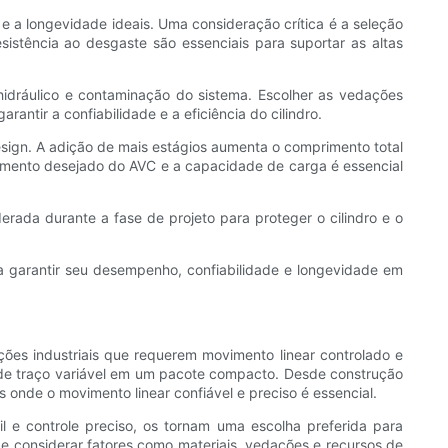
 e a longevidade ideais. Uma consideração crítica é a seleção
sistência ao desgaste são essenciais para suportar as altas
hidráulico e contaminação do sistema. Escolher as vedações
antir a confiabilidade e a eficiência do cilindro.
sign. A adição de mais estágios aumenta o comprimento total
rimento desejado do AVC e a capacidade de carga é essencial
erada durante a fase de projeto para proteger o cilindro e o
ara garantir seu desempenho, confiabilidade e longevidade em
ções industriais que requerem movimento linear controlado e
o de traço variável em um pacote compacto. Desde construção
s onde o movimento linear confiável e preciso é essencial.
l e controle preciso, os tornam uma escolha preferida para
o e considerar fatores como materiais, vedações e recursos de