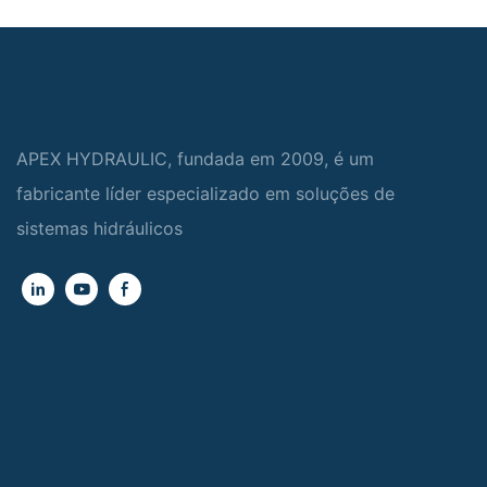
APEX HYDRAULIC, fundada em 2009, é um
fabricante líder especializado em soluções de
sistemas hidráulicos