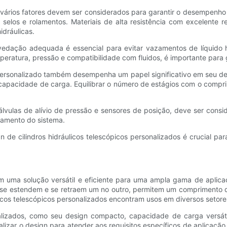
s, vários fatores devem ser considerados para garantir o desempenho
selos e rolamentos. Materiais de alta resistência com excelente re
dráulicas.
 vedação adequada é essencial para evitar vazamentos de líquido 
ratura, pressão e compatibilidade com fluidos, é importante para gar
 personalizado também desempenha um papel significativo em seu de
 capacidade de carga. Equilibrar o número de estágios com o comp
vulas de alívio de pressão e sensores de posição, deve ser consid
namento do sistema.
 de cilindros hidráulicos telescópicos personalizados é crucial p
cem uma solução versátil e eficiente para uma ampla gama de aplica
que se estendem e se retraem um no outro, permitem um compriment
ulicos telescópicos personalizados encontram usos em diversos setore
nalizados, como seu design compacto, capacidade de carga versáti
alizar o design para atender aos requisitos específicos de aplicaçã