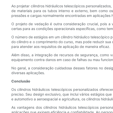
Ao projetar cilindros hidráulicos telescópicos personalizado
de materiais para os tubos interno e externo, bem como os 
pressões e cargas normalmente encontradas em aplicações hi
O projeto de vedação é outra consideração crucial, pois a
certas para as condições operacionais específicas, como tempe
O número de estágios em um cilindro hidráulico telescópico
do cilindro e o comprimento do curso, mas pode reduzir sua
para atender aos requisitos de aplicação de maneira eficaz.
Além disso, a integração de recursos de segurança, como vál
equipamento contra danos em caso de falhas ou mau funcio
No geral, a consideração cuidadosa desses fatores no design
diversas aplicações.
Conclusão
Os cilindros hidráulicos telescópicos personalizados ofere
preciso. Seu design exclusivo, que inclui vários estágios 
e automotivo a aeroespacial e agricultura, os cilindros hidrá
As vantagens dos cilindros hidráulicos telescópicos perso
aplicações que exigem eficiência e confiabilidade. Ao person