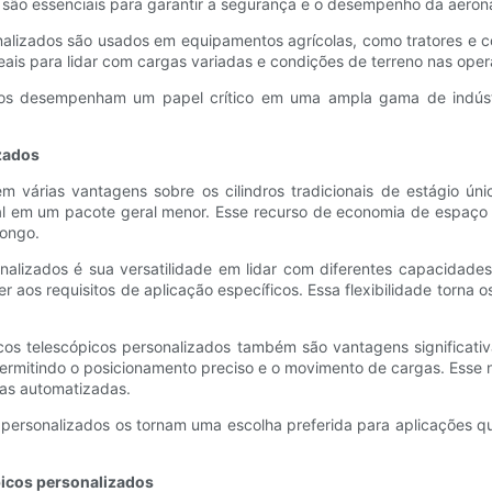
ros são essenciais para garantir a segurança e o desempenho da aero
sonalizados são usados ​​em equipamentos agrícolas, como tratores e
ideais para lidar com cargas variadas e condições de terreno nas oper
izados desempenham um papel crítico em uma ampla gama de indústr
izados
cem várias vantagens sobre os cilindros tradicionais de estágio ú
al em um pacote geral menor. Esse recurso de economia de espaço 
longo.
onalizados é sua versatilidade em lidar com diferentes capacidades
 aos requisitos de aplicação específicos. Essa flexibilidade torna o
icos telescópicos personalizados também são vantagens significati
ermitindo o posicionamento preciso e o movimento de cargas. Esse n
as automatizadas.
s personalizados os tornam uma escolha preferida para aplicações q
picos personalizados