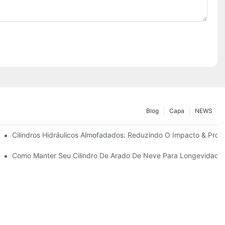
Blog
Capa
NEWS
ão
Cilindros Hidráulicos Almofadados: Reduzindo O Impacto & Prolo
ra Condições Duras De Inverno
Como Manter Seu Cilindro De Arado De Neve Para Longevidade