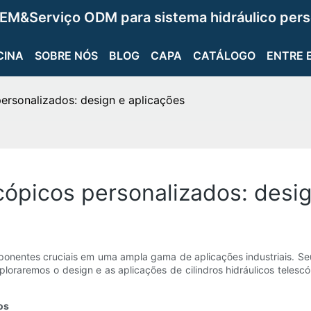
EM&Serviço ODM para sistema hidráulico pers
CINA
SOBRE NÓS
BLOG
CAPA
CATÁLOGO
ENTRE 
personalizados: design e aplicações
scópicos personalizados: desi
mponentes cruciais em uma ampla gama de aplicações industriais. Se
 exploraremos o design e as aplicações de cilindros hidráulicos tel
os