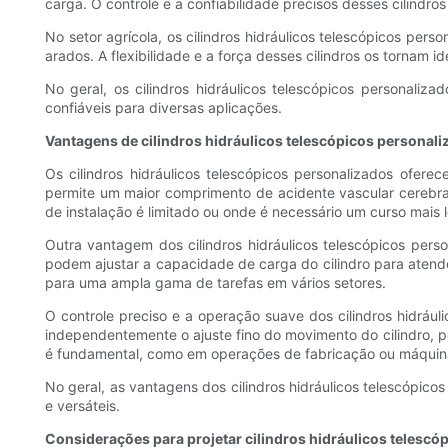
carga. O controle e a confiabilidade precisos desses cilind
No setor agrícola, os cilindros hidráulicos telescópicos per
arados. A flexibilidade e a força desses cilindros os tornam 
No geral, os cilindros hidráulicos telescópicos personal
confiáveis ​​para diversas aplicações.
Vantagens de cilindros hidráulicos telescópicos personal
Os cilindros hidráulicos telescópicos personalizados ofere
permite um maior comprimento de acidente vascular cerebr
de instalação é limitado ou onde é necessário um curso mais 
Outra vantagem dos cilindros hidráulicos telescópicos pers
podem ajustar a capacidade de carga do cilindro para atender
para uma ampla gama de tarefas em vários setores.
O controle preciso e a operação suave dos cilindros hidrául
independentemente o ajuste fino do movimento do cilindro, p
é fundamental, como em operações de fabricação ou máquin
No geral, as vantagens dos cilindros hidráulicos telescópico
e versáteis.
Considerações para projetar cilindros hidráulicos telescó