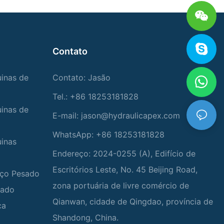
Contato
uinas de
Contato: Jasão
Tel.: +86 18253181828
uinas de
E-mail:
jason@hydraulicapex.com
WhatsApp: +86 18253181828
uinas
Endereço: 2024-0255 (A), Edifício de
Escritórios Leste, No. 45 Beijing Road,
viço Pesado
zona portuária de livre comércio de
zado
Qianwan, cidade de Qingdao, província de
ca
Shandong, China.