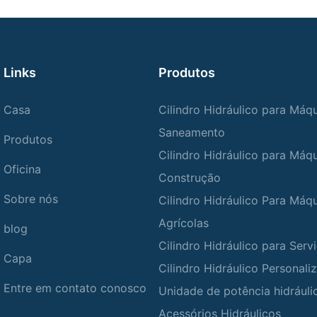
Links
Produtos
Casa
Cilindro Hidráulico para Máq
Saneamento
Produtos
Cilindro Hidráulico para Máq
Oficina
Construção
Sobre nós
Cilindro Hidráulico Para Máq
Agrícolas
blog
Cilindro Hidráulico para Ser
Capa
Cilindro Hidráulico Personali
Entre em contato conosco
Unidade de potência hidráuli
Acessórios Hidráulicos