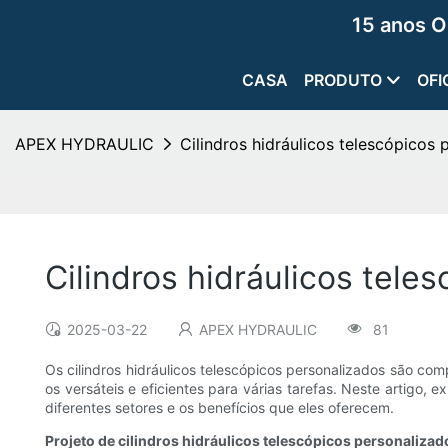
15 anos O
CASA
PRODUTO
OFI
APEX HYDRAULIC
Cilindros hidráulicos telescópicos 
Cilindros hidráulicos tele
2025-03-22
APEX HYDRAULIC
81
Os cilindros hidráulicos telescópicos personalizados são co
os versáteis e eficientes para várias tarefas. Neste artigo,
diferentes setores e os benefícios que eles oferecem.
Projeto de cilindros hidráulicos telescópicos personalizad