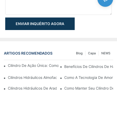
ENVIAR INQUÉRITO AGORA
ARTIGOS RECOMENDADOS
Blog
Capa
NEWS
Cilindro De Ação Única: Como Funciona & Aplicações Comuns
Benefícios De Cilindros De Ha
Cilindros Hidráulicos Almofadados: Reduzindo O Impacto & Prol
Como A Tecnologia De Amortec
Cilindros Hidráulicos De Arado De Neve: Principais Recursos P
Como Manter Seu Cilindro De