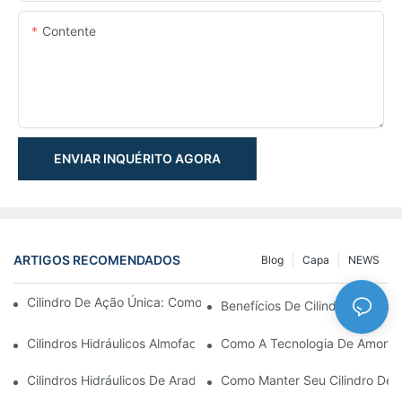
Contente
ENVIAR INQUÉRITO AGORA
ARTIGOS RECOMENDADOS
Blog
Capa
NEWS
Cilindro De Ação Única: Como Funciona & Aplicações Comuns
Benefícios De Cilindros De Ha
Cilindros Hidráulicos Almofadados: Reduzindo O Impacto & Prol
Como A Tecnologia De Amortec
Cilindros Hidráulicos De Arado De Neve: Principais Recursos P
Como Manter Seu Cilindro De