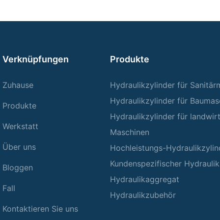
Verknüpfungen
Produkte
Zuhause
Hydraulikzylinder für Sanitä
Hydraulikzylinder für Baumas
Produkte
Hydraulikzylinder für landwir
Werkstatt
Maschinen
Über uns
Hochleistungs-Hydraulikzylin
Kundenspezifischer Hydraulik
Bloggen
Hydraulikaggregat
Fall
Hydraulikzubehör
Kontaktieren Sie uns