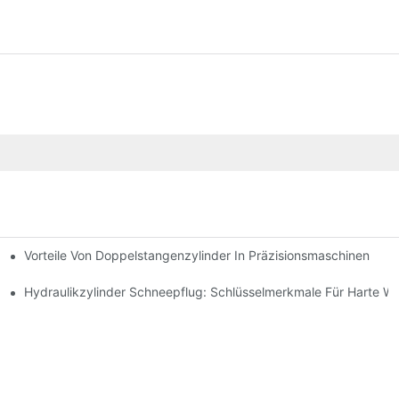
Vorteile Von Doppelstangenzylinder In Präzisionsmaschinen
e Anwendungen
ng Verbessert
Hydraulikzylinder Schneepflug: Schlüsselmerkmale Für Harte W