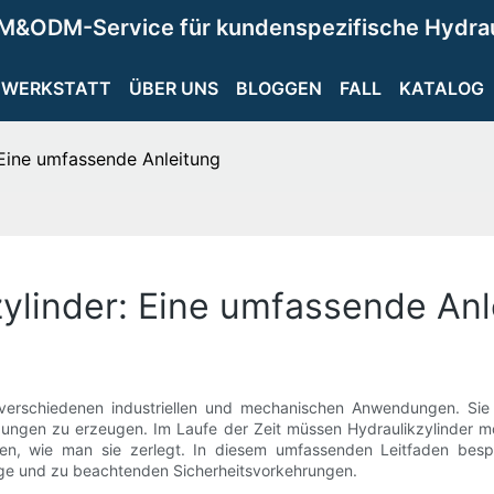
M&ODM-Service für kundenspezifische Hydra
WERKSTATT
ÜBER UNS
BLOGGEN
FALL
KATALOG
 Eine umfassende Anleitung
zylinder: Eine umfassende Anl
 verschiedenen industriellen und mechanischen Anwendungen. Si
ungen zu erzeugen. Im Laufe der Zeit müssen Hydraulikzylinder mö
en, wie man sie zerlegt. In diesem umfassenden Leitfaden bes
euge und zu beachtenden Sicherheitsvorkehrungen.