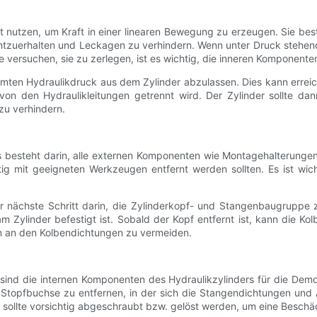
ft nutzen, um Kraft in einer linearen Bewegung zu erzeugen. Sie bes
uerhalten und Leckagen zu verhindern. Wenn unter Druck stehende H
e versuchen, sie zu zerlegen, ist es wichtig, die inneren Komponent
mten Hydraulikdruck aus dem Zylinder abzulassen. Dies kann errei
von den Hydraulikleitungen getrennt wird. Der Zylinder sollte dan
u verhindern.
s besteht darin, alle externen Komponenten wie Montagehalterungen
tig mit geeigneten Werkzeugen entfernt werden sollten. Es ist wic
nächste Schritt darin, die Zylinderkopf- und Stangenbaugruppe z
m Zylinder befestigt ist. Sobald der Kopf entfernt ist, kann die
n an den Kolbendichtungen zu vermeiden.
 sind die internen Komponenten des Hydraulikzylinders für die Dem
 Stopfbuchse zu entfernen, in der sich die Stangendichtungen und 
 sollte vorsichtig abgeschraubt bzw. gelöst werden, um eine Besch