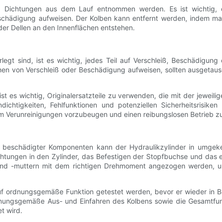
Dichtungen aus dem Lauf entnommen werden. Es ist wichtig, 
chädigung aufweisen. Der Kolben kann entfernt werden, indem man
oder Dellen an den Innenflächen entstehen.
egt sind, ist es wichtig, jedes Teil auf Verschleiß, Beschädigun
hen von Verschleiß oder Beschädigung aufweisen, sollten ausgetau
es wichtig, Originalersatzteile zu verwenden, die mit der jeweil
ichtigkeiten, Fehlfunktionen und potenziellen Sicherheitsrisike
 Verunreinigungen vorzubeugen und einen reibungslosen Betrieb zu
 beschädigter Komponenten kann der Hydraulikzylinder in umge
htungen in den Zylinder, das Befestigen der Stopfbuchse und das
n und -muttern mit dem richtigen Drehmoment angezogen werden,
auf ordnungsgemäße Funktion getestet werden, bevor er wieder in
dnungsgemäße Aus- und Einfahren des Kolbens sowie die Gesamtfunk
t wird.