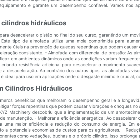
o equipamento e garante um desempenho confiável. Vamos nos a
ilindros hidráulicos
ara desacelerar o pistão no final do seu curso, garantindo um movim
Este tipo de almofada utiliza uma mola comprimida para aumenta
rmente úteis na prevenção de quedas repentinas que podem causar 
eleração consistente. - Almofada com diferencial de pressão: As a
 eficaz em ambientes dinâmicos onde as condições variam frequent
 criando resistência adicional para desacelerar o movimento suavem
e a desaceleração. Ao contrário dos outros tipos, as almofadas vis
é ideal para uso em aplicações onde o desgaste mínimo é crucial, 
 Cilindros Hidráulicos
números benefícios que melhoram o desempenho geral e a longevid
tigar forças repentinas que podem causar vibrações e choques no s
XYZ Machinery descobriu que a implementação de um amorteciment
manutenção. - Melhorar a eficiência energética: Ao desacelerar o 
a a uma maior eficiência e redução do consumo de energia. Em e
 a potenciais economias de custos para os agricultores. - Reduç
onentes como vedações, buchas e o próprio cilindro. Isso prolonga 