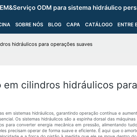
EM&Serviço ODM para sistema hidráulico pers
CINA
SOBRE NÓS
BLOG
CAPA
CATÁLOGO
ENTRE 
dros hidráulicos para operações suaves
em cilindros hidráulicos par
as em sistemas hidráulicos, garantindo operação contínua e aument
sencial. Os sistemas hidráulicos são a espinha dorsal das máquinas
dos para converter energia mecânica em pressão, alimentando tudo
 eles precisam operar de forma suave e eficiente. É aqui que o am
velocidade e a força do pistão à medida que ele se move dentro do