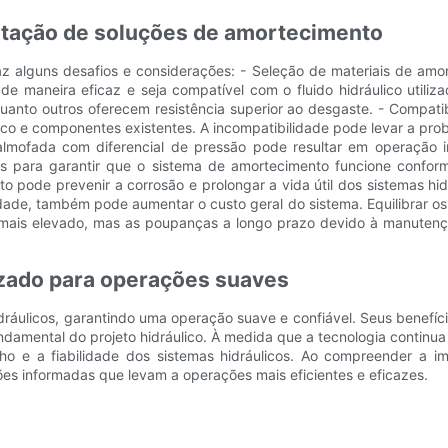
ntação de soluções de amortecimento
z alguns desafios e considerações: - Seleção de materiais de amor
 maneira eficaz e seja compatível com o fluido hidráulico utiliza
nto outros oferecem resistência superior ao desgaste. - Compatibi
co e componentes existentes. A incompatibilidade pode levar a pr
fada com diferencial de pressão pode resultar em operação ine
s para garantir que o sistema de amortecimento funcione conforme
o pode prevenir a corrosão e prolongar a vida útil dos sistemas hidr
e, também pode aumentar o custo geral do sistema. Equilibrar os be
é mais elevado, mas as poupanças a longo prazo devido à manuten
zado para operações suaves
áulicos, garantindo uma operação suave e confiável. Seus benefícios
amental do projeto hidráulico. À medida que a tecnologia continua 
 e a fiabilidade dos sistemas hidráulicos. Ao compreender a i
ões informadas que levam a operações mais eficientes e eficazes.