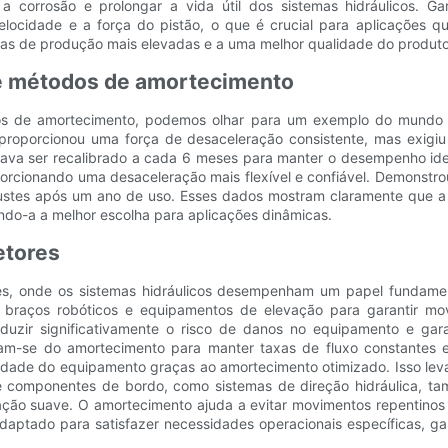
a corrosão e prolongar a vida útil dos sistemas hidráulicos. Ga
elocidade e a força do pistão, o que é crucial para aplicações 
xas de produção mais elevadas e a uma melhor qualidade do produto
de métodos de amortecimento
dos de amortecimento, podemos olhar para um exemplo do mundo 
oporcionou uma força de desaceleração consistente, mas exigiu a
isava ser recalibrado a cada 6 meses para manter o desempenho idea
oporcionando uma desaceleração mais flexível e confiável. Demonst
ustes após um ano de uso. Esses dados mostram claramente que a
ando-a a melhor escolha para aplicações dinâmicas.
etores
es, onde os sistemas hidráulicos desempenham um papel fundamenta
em braços robóticos e equipamentos de elevação para garantir m
duzir significativamente o risco de danos no equipamento e gara
ciam-se do amortecimento para manter taxas de fluxo constantes 
dade do equipamento graças ao amortecimento otimizado. Isso lev
 e componentes de bordo, como sistemas de direção hidráulica, 
o suave. O amortecimento ajuda a evitar movimentos repentinos e
daptado para satisfazer necessidades operacionais específicas, ga