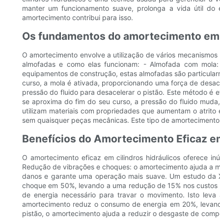
manter um funcionamento suave, prolonga a vida útil d
amortecimento contribui para isso.
Os fundamentos do amortecimento em c
O amortecimento envolve a utilização de vários mecanismos p
almofadas e como elas funcionam: - Almofada com mola: 
equipamentos de construção, estas almofadas são particula
curso, a mola é ativada, proporcionando uma força de desac
pressão do fluido para desacelerar o pistão. Este método é
se aproxima do fim do seu curso, a pressão do fluido muda,
utilizam materiais com propriedades que aumentam o atrito 
sem quaisquer peças mecânicas. Este tipo de amortecimento 
Benefícios do Amortecimento Eficaz em
O amortecimento eficaz em cilindros hidráulicos oferece i
Redução de vibrações e choques: o amortecimento ajuda a mi
danos e garante uma operação mais suave. Um estudo da 
choque em 50%, levando a uma redução de 15% nos custos de 
de energia necessário para travar o movimento. Isto lev
amortecimento reduz o consumo de energia em 20%, levando
pistão, o amortecimento ajuda a reduzir o desgaste de comp