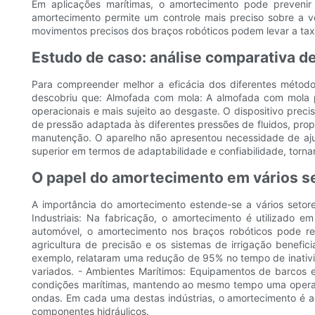
Em aplicações marítimas, o amortecimento pode prevenir 
amortecimento permite um controle mais preciso sobre a v
movimentos precisos dos braços robóticos podem levar a ta
Estudo de caso: análise comparativa 
Para compreender melhor a eficácia dos diferentes méto
descobriu que: Almofada com mola: A almofada com mola pr
operacionais e mais sujeito ao desgaste. O dispositivo prec
de pressão adaptada às diferentes pressões de fluidos, pr
manutenção. O aparelho não apresentou necessidade de aj
superior em termos de adaptabilidade e confiabilidade, torn
O papel do amortecimento em vários s
A importância do amortecimento estende-se a vários setor
Industriais: Na fabricação, o amortecimento é utilizado 
automóvel, o amortecimento nos braços robóticos pode re
agricultura de precisão e os sistemas de irrigação benefi
exemplo, relataram uma redução de 95% no tempo de inativi
variados. - Ambientes Marítimos: Equipamentos de barcos
condições marítimas, mantendo ao mesmo tempo uma operaçã
ondas. Em cada uma destas indústrias, o amortecimento é a
componentes hidráulicos.