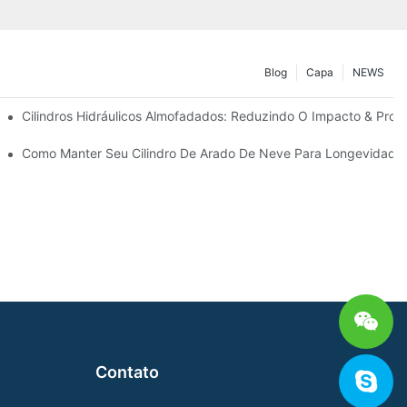
Blog
Capa
NEWS
ão
Cilindros Hidráulicos Almofadados: Reduzindo O Impacto & Prolo
ra Condições Duras De Inverno
Como Manter Seu Cilindro De Arado De Neve Para Longevidade
Contato