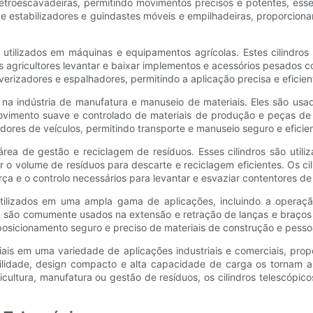
troescavadeiras, permitindo movimentos precisos e potentes, esse
de estabilizadores e guindastes móveis e empilhadeiras, proporcion
te utilizados em máquinas e equipamentos agrícolas. Estes cilind
agricultores levantar e baixar implementos e acessórios pesados ​​co
erizadores e espalhadores, permitindo a aplicação precisa e eficiente
a indústria de manufatura e manuseio de materiais. Eles são usad
mento suave e controlado de materiais de produção e peças de tra
dores de veículos, permitindo transporte e manuseio seguro e eficie
a área de gestão e reciclagem de resíduos. Esses cilindros são u
r o volume de resíduos para descarte e reciclagem eficientes. Os 
rça e o controlo necessários para levantar e esvaziar contentores de
o utilizados em uma ampla gama de aplicações, incluindo a opera
 são comumente usados ​​na extensão e retração de lanças e braço
posicionamento seguro e preciso de materiais de construção e pessoa
iais em uma variedade de aplicações industriais e comerciais, prop
idade, design compacto e alta capacidade de carga os tornam a e
ricultura, manufatura ou gestão de resíduos, os cilindros telescóp