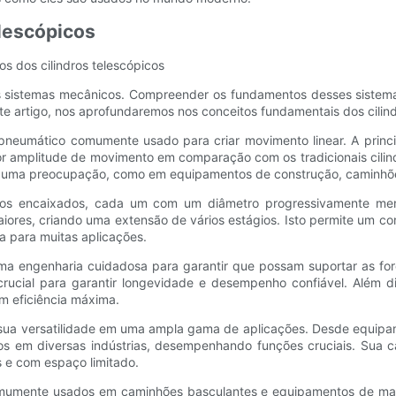
elescópicos
os dos cilindros telescópicos
os sistemas mecânicos. Compreender os fundamentos desses sistem
te artigo, nos aprofundaremos nos conceitos fundamentais dos cilin
 pneumático comumente usado para criar movimento linear. A princi
or amplitude de movimento em comparação com os tradicionais cilindr
o é uma preocupação, como em equipamentos de construção, caminhõe
ubos encaixados, cada um com um diâmetro progressivamente meno
iores, criando uma extensão de vários estágios. Isto permite um 
ta para muitas aplicações.
uma engenharia cuidadosa para garantir que possam suportar as fo
 crucial para garantir longevidade e desempenho confiável. Além
om eficiência máxima.
a sua versatilidade em uma ampla gama de aplicações. Desde equipa
ados em diversas indústrias, desempenhando funções cruciais. Sua
 e com espaço limitado.
 comumente usados ​​em caminhões basculantes e equipamentos de ma