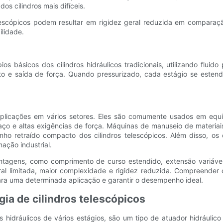
s cilindros mais difíceis.
elescópicos podem resultar em rigidez geral reduzida em comparaç
ilidade.
 básicos dos cilindros hidráulicos tradicionais, utilizando fluido
o e saída de força. Quando pressurizado, cada estágio se este
plicações em vários setores. Eles são comumente usados ​​em equ
ço e altas exigências de força. Máquinas de manuseio de materiai
 retraído compacto dos cilindros telescópicos. Além disso, os ci
ação industrial.
antagens, como comprimento de curso estendido, extensão variável
al limitada, maior complexidade e rigidez reduzida. Compreender o
 para uma determinada aplicação e garantir o desempenho ideal.
ia de cilindros telescópicos
s hidráulicos de vários estágios, são um tipo de atuador hidráulic