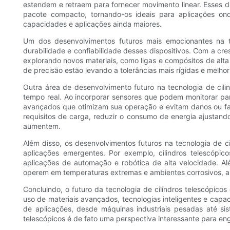
estendem e retraem para fornecer movimento linear. Esses d
pacote compacto, tornando-os ideais para aplicações onde
capacidades e aplicações ainda maiores.
Um dos desenvolvimentos futuros mais emocionantes na te
durabilidade e confiabilidade desses dispositivos. Com a cr
explorando novos materiais, como ligas e compósitos de alt
de precisão estão levando a tolerâncias mais rígidas e melhor
Outra área de desenvolvimento futuro na tecnologia de cil
tempo real. Ao incorporar sensores que podem monitorar pa
avançados que otimizam sua operação e evitam danos ou fal
requisitos de carga, reduzir o consumo de energia ajustand
aumentem.
Além disso, os desenvolvimentos futuros na tecnologia de 
aplicações emergentes. Por exemplo, cilindros telescóp
aplicações de automação e robótica de alta velocidade. Al
operem em temperaturas extremas e ambientes corrosivos, ab
Concluindo, o futuro da tecnologia de cilindros telescópic
uso de materiais avançados, tecnologias inteligentes e cap
de aplicações, desde máquinas industriais pesadas até si
telescópicos é de fato uma perspectiva interessante para enge