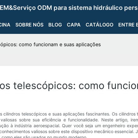
EM&Serviço ODM para sistema hidráulico pers
CINA
SOBRE NÓS
BLOG
CAPA
CATÁLOGO
ENTRE 
cópicos: como funcionam e suas aplicações
os telescópicos: como funcio
ilindros telescópicos e suas aplicações fascinantes. Os cilindros 
iosas sobre sua eficiência e funcionalidade. Neste artigo, ire
rução à indústria aeroespacial. Quer você seja um engenheiro exp
rá conhecimentos valiosos sobre este dispositivo mecânico essencia
as como eles são usados ​​no mundo moderno.