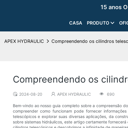
15 anos O
CASA
PRODUTO
OFI
APEX HYDRAULIC
Compreendendo os cilindros teles
Compreendendo os cilindr
2024-08-20
APEX HYDRAULIC
690
Bem-vindo ao nosso guia completo sobre a compreensão dos c
compreender como funcionam pode fornecer informações val
telescópicos e explorar suas diversas aplicações, da const
sobre sistemas hidráulicos, este artigo certamente fornece
cilindros telescópicos e descobrimos a infinidade de maneir