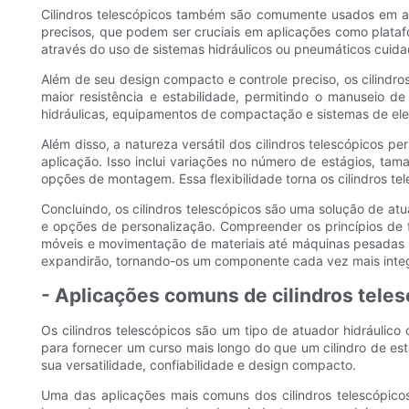
Cilindros telescópicos também são comumente usados ​​em ap
precisos, que podem ser cruciais em aplicações como plataf
através do uso de sistemas hidráulicos ou pneumáticos cuida
Além de seu design compacto e controle preciso, os cilindr
maior resistência e estabilidade, permitindo o manuseio d
hidráulicas, equipamentos de compactação e sistemas de el
Além disso, a natureza versátil dos cilindros telescópicos 
aplicação. Isso inclui variações no número de estágios, ta
opções de montagem. Essa flexibilidade torna os cilindros t
Concluindo, os cilindros telescópicos são uma solução de at
e opções de personalização. Compreender os princípios de f
móveis e movimentação de materiais até máquinas pesadas e 
expandirão, tornando-os um componente cada vez mais integ
- Aplicações comuns de cilindros tele
Os cilindros telescópicos são um tipo de atuador hidráulic
para fornecer um curso mais longo do que um cilindro de est
sua versatilidade, confiabilidade e design compacto.
Uma das aplicações mais comuns dos cilindros telescópico