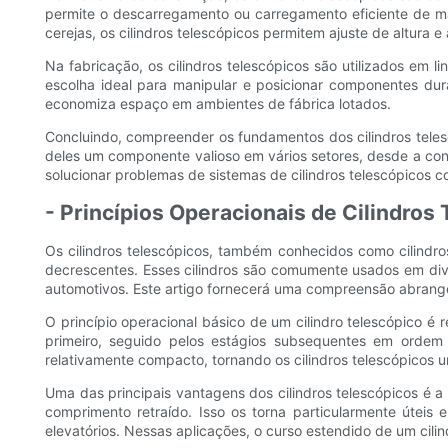
permite o descarregamento ou carregamento eficiente de m
cerejas, os cilindros telescópicos permitem ajuste de altur
Na fabricação, os cilindros telescópicos são utilizados em
escolha ideal para manipular e posicionar componentes 
economiza espaço em ambientes de fábrica lotados.
Concluindo, compreender os fundamentos dos cilindros teles
deles um componente valioso em vários setores, desde a con
solucionar problemas de sistemas de cilindros telescópicos c
- Princípios Operacionais de Cilindros
Os cilindros telescópicos, também conhecidos como cilindro
decrescentes. Esses cilindros são comumente usados ​​em di
automotivos. Este artigo fornecerá uma compreensão abrangen
O princípio operacional básico de um cilindro telescópico é 
primeiro, seguido pelos estágios subsequentes em ordem 
relativamente compacto, tornando os cilindros telescópicos 
Uma das principais vantagens dos cilindros telescópicos é
comprimento retraído. Isso os torna particularmente úte
elevatórios. Nessas aplicações, o curso estendido de um cil