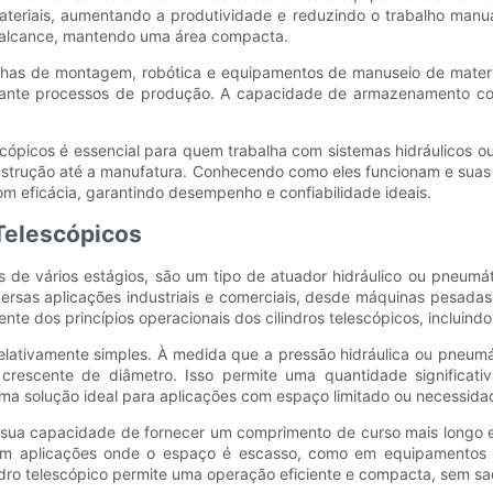
ateriais, aumentando a produtividade e reduzindo o trabalho manu
a e alcance, mantendo uma área compacta.
 linhas de montagem, robótica e equipamentos de manuseio de materi
durante processos de produção. A capacidade de armazenamento c
cópicos é essencial para quem trabalha com sistemas hidráulicos o
strução até a manufatura. Conhecendo como eles funcionam e suas 
om eficácia, garantindo desempenho e confiabilidade ideais.
 Telescópicos
s de vários estágios, são um tipo de atuador hidráulico ou pneumát
versas aplicações industriais e comerciais, desde máquinas pesada
te dos princípios operacionais dos cilindros telescópicos, incluind
relativamente simples. À medida que a pressão hidráulica ou pneumát
crescente de diâmetro. Isso permite uma quantidade significativ
uma solução ideal para aplicações com espaço limitado ou necessida
 a sua capacidade de fornecer um comprimento de curso mais long
is em aplicações onde o espaço é escasso, como em equipamentos
indro telescópico permite uma operação eficiente e compacta, sem sa