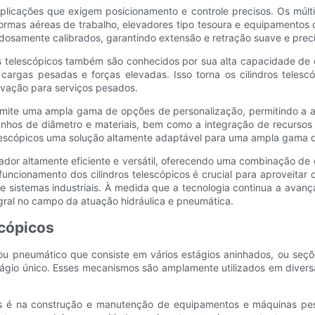
licações que exigem posicionamento e controle precisos. Os múltip
ormas aéreas de trabalho, elevadores tipo tesoura e equipamentos d
dosamente calibrados, garantindo extensão e retração suave e precis
os telescópicos também são conhecidos por sua alta capacidade de 
e cargas pesadas e forças elevadas. Isso torna os cilindros tele
evação para serviços pesados.
permite uma ampla gama de opções de personalização, permitindo a a
manhos de diâmetro e materiais, bem como a integração de recursos 
elescópicos uma solução altamente adaptável para uma ampla gama de
uador altamente eficiente e versátil, oferecendo uma combinação de
uncionamento dos cilindros telescópicos é crucial para aproveitar
sistemas industriais. À medida que a tecnologia continua a avançar
ral no campo da atuação hidráulica e pneumática.
scópicos
o ou pneumático que consiste em vários estágios aninhados, ou se
ágio único. Esses mecanismos são amplamente utilizados em diversas
s é na construção e manutenção de equipamentos e máquinas pesada