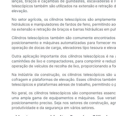
lanças, braços e caçambas de guindastes, escavadeiras e re
telescópicos também são utilizados na extensão e retração 
elevação.
No setor agrícola, os cilindros telescópicos são amplamen
hidráulicos e manipuladores de fardos de feno, permitindo aos 
na extensão e retração de braços e barras hidráulicas em pulv
Cilindros telescópicos também são comumente encontrados n
posicionamento e máquinas automatizadas para fornecer movi
operação de docas de carga, elevadores tipo tesoura e eleva
Outra aplicação importante dos cilindros telescópicos é n
caminhões de lixo e compactadores, para comprimir e reduzi
operação de veículos de recolha de lixo, proporcionando a fo
Na indústria da construção, os cilindros telescópicos sã
cofragem e plataformas de elevação. Esses cilindros também
telescópicos e plataformas aéreas de trabalho, permitindo o 
No geral, os cilindros telescópicos são componentes essenc
uma ampla gama de equipamentos e máquinas. Sua versatil
posicionamento preciso. Seja nos setores de construção, ag
produtividade e da segurança em vários setores.