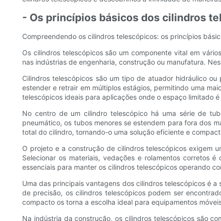
- Os princípios básicos dos cilindros t
Compreendendo os cilindros telescópicos: os princípios básic
Os cilindros telescópicos são um componente vital em vári
nas indústrias de engenharia, construção ou manufatura. Nes
Cilindros telescópicos são um tipo de atuador hidráulico ou
estender e retrair em múltiplos estágios, permitindo uma mai
telescópicos ideais para aplicações onde o espaço limitad
No centro de um cilindro telescópico há uma série de t
pneumático, os tubos menores se estendem para fora dos ma
total do cilindro, tornando-o uma solução eficiente e compac
O projeto e a construção de cilindros telescópicos exigem 
Selecionar os materiais, vedações e rolamentos corretos é
essenciais para manter os cilindros telescópicos operando c
Uma das principais vantagens dos cilindros telescópicos é 
de precisão, os cilindros telescópicos podem ser encontr
compacto os torna a escolha ideal para equipamentos móveis
Na indústria da construção, os cilindros telescópicos são