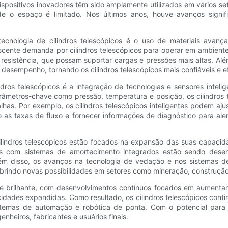
ispositivos inovadores têm sido amplamente utilizados em vários 
 o espaço é limitado. Nos últimos anos, houve avanços signific
cnologia de cilindros telescópicos é o uso de materiais avançad
escente demanda por cilindros telescópicos para operar em ambient
a resistência, que possam suportar cargas e pressões mais altas. 
 desempenho, tornando os cilindros telescópicos mais confiáveis ​​e 
indros telescópicos é a integração de tecnologias e sensores inte
râmetros-chave como pressão, temperatura e posição, os cilindros
has. Por exemplo, os cilindros telescópicos inteligentes podem a
o as taxas de fluxo e fornecer informações de diagnóstico para ale
cilindros telescópicos estão focados na expansão das suas capaci
icos com sistemas de amortecimento integrados estão sendo dese
ém disso, os avanços na tecnologia de vedação e nos sistemas de l
rindo novas possibilidades em setores como mineração, construção 
os é brilhante, com desenvolvimentos contínuos focados em aumentar
acidades expandidas. Como resultado, os cilindros telescópicos c
stemas de automação e robótica de ponta. Com o potencial para a
nheiros, fabricantes e usuários finais.