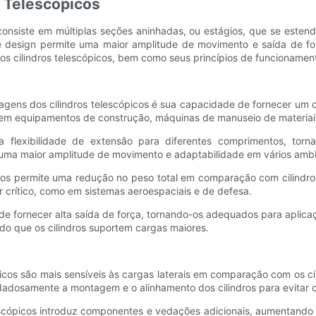
s Telescópicos
ue consiste em múltiplas seções aninhadas, ou estágios, que se est
 design permite uma maior amplitude de movimento e saída de for
os cilindros telescópicos, bem como seus princípios de funcionamen
tagens dos cilindros telescópicos é sua capacidade de fornecer um
o em equipamentos de construção, máquinas de manuseio de materiai
m a flexibilidade de extensão para diferentes comprimentos, to
e uma maior amplitude de movimento e adaptabilidade em vários ambi
icos permite uma redução no peso total em comparação com cilindr
r crítico, como em sistemas aeroespaciais e de defesa.
es de fornecer alta saída de força, tornando-os adequados para ap
ndo que os cilindros suportem cargas maiores.
picos são mais sensíveis às cargas laterais em comparação com os cil
adosamente a montagem e o alinhamento dos cilindros para evitar ca
escópicos introduz componentes e vedações adicionais, aumentando