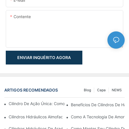
E-Mail
Contente
ENVIAR INQUÉRITO AGORA
ARTIGOS RECOMENDADOS
Blog
Capa
NEWS
Cilindro De Ação Única: Como Funciona & Aplicações Comuns
Benefícios De Cilindros De Ha
Cilindros Hidráulicos Almofadados: Reduzindo O Impacto & Prol
Como A Tecnologia De Amortec
Cilindros Hidráulicos De Arado De Neve: Principais Recursos P
Como Manter Seu Cilindro De