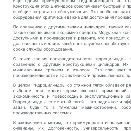
Ещё одним преимуществом гидроцилиндров со стя
Конструкция этих цилиндров обеспечивает быстрый и п
и общие затраты на обслуживание. Это особенно важ
оборудования критически важна для достижения произв
По сравнению с другими типами цилиндров, такими ка
также обеспечивают экономию средств. Модульная кон
доступными в производстве и ремонте, что приводит к
долговечность и длительный срок службы способствуют 
срока службы оборудования.
С точки зрения производительности гидроцилиндры
сравнению с другими конструкциями цилиндров. Их 
минимальным трением и износом. Это повышает э
производительности и эффективности промышленного пр
В целом, гидроцилиндры со стяжной тягой обладают р
выбором для многих промышленных применений. Пр
экономичность и превосходные эксплуатационные ха
Гидроцилиндры со стяжной тягой – это надежное и э
задач, будь то в тяжелом машиностроении, обор
производственных системах.
В заключение отметим, что преимущества использова
очевидны. Их долговечность, универсальность, пр