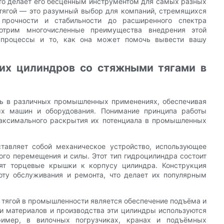
то делает его бесценным инструментом для самых разных
тягой — это разумный выбор для компаний, стремящихся
 прочности и стабильности до расширенного спектра
отрим многочисленные преимущества внедрения этой
е процессы и то, как она может помочь вывести вашу
их цилиндров со стяжными тягами в
ль в различных промышленных применениях, обеспечивая
х машин и оборудования. Понимание принципа работы
максимального раскрытия их потенциала в промышленных
ставляет собой механическое устройство, использующее
ого перемещения и силы. Этот тип гидроцилиндра состоит
пят торцевые крышки к корпусу цилиндра. Конструкция
оту обслуживания и ремонта, что делает их популярным
 тягой в промышленности является обеспечение подъёма и
ки материалов и производства эти цилиндры используются
имер, в вилочных погрузчиках, кранах и подъёмных