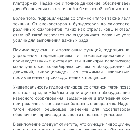
платформах. Надёжное и точное движение, обеспечивае
для обеспечения эффективной и безопасной работы этог
Более того, гидроцилиндры со стяжной тягой также яв
техники. От экскаваторов и бульдозеров до самосвал
различных компонентов, таких как стрела, ковш и отва
стяжной тягой позволяет им выдерживать сложные усл
усилие для выполнения важных задач.
Помимо подъемных и толкающих функций, гидроцилинд
управлении перемещением и позиционированием п
производственных системах эти цилиндры используют
манипуляторов, конвейерных систем и оборудования с
движений, гидроцилиндры со стяжными шпильками
промышленных производственных процессов.
Универсальность гидроцилиндров со стяжной тягой позво
как тракторы, комбайны и ирригационное оборудование
навесного оборудования, выдвижения и втягивания ком
при различных сельскохозяйственных операциях. Надё
тягой имеют решающее значение для удовлетворен
обеспечения производительности в полевых условиях.
В заключение следует отметить, что функции гидроцили
подъем, толкание, управление движением и обеспечен