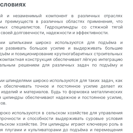
условиях
ый и незаменимый компонент в различных отраслях
м преимуществ в различных областях применения, что
ых специалистов. Гидроцилиндры со стяжной тягой
 своей долговечности, надежности и эффективности.
ыми шпильками широко используются для подъёма и
ти развивать большое усилие и выдерживать большие
подъём и позиционирование крупногабаритных строительных
х компактная конструкция обеспечивает лёгкую интеграцию
рсальным решением для различных задач по подъёму и
и шпинделями широко используются для таких задач, как
ь обеспечивать точное и постоянное усилие делает их
изделий и материалов. Будь то формовка металлических
и цилиндры обеспечивают надежное и постоянное усилие,
ов.
роко используются в сельском хозяйстве для управления
 прочности и способности выдерживать суровые условия
льском хозяйстве. Эти цилиндры играют ключевую роль в
ния плугами и культиваторами до подъёма и перемещения