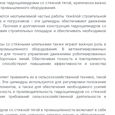
мое гидроцилиндрами со стяжной тягой, критически важно
о промышленного оборудования.
ляются неотъемлемой частью работы тяжёлой строительной
ов и погрузчиков – эти цилиндры обеспечивают движение
л. Прочная и долговечная конструкция гидроцилиндров со
овия строительных площадок и обеспечивать необходимое
ры со стяжными шпильками также играют важную роль в
ромышленного оборудования. В автоматизированных
ся для точного управления движением роботизированных
борочных линий. Обеспечивая точность и повторяемость
 способствуют повышению эффективности и качества
ляет применять их в сельскохозяйственной технике, такой
. Эти цилиндры используются для регулировки положения
понентов, а также для обеспечения необходимого усилия
жность и производительность гидроцилиндров со стяжной
ия требований сельскохозяйственной деятельности и
ндров со стяжной тягой в промышленности включают в себя
ие усилия для широкого спектра машин и оборудования.