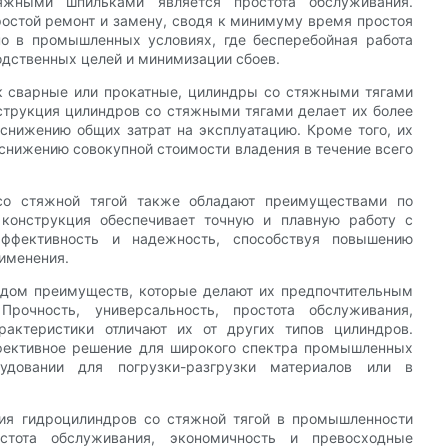
жными шпильками является простота обслуживания.
ростой ремонт и замену, сводя к минимуму время простоя
но в промышленных условиях, где бесперебойная работа
одственных целей и минимизации сбоев.
к сварные или прокатные, цилиндры со стяжными тягами
струкция цилиндров со стяжными тягами делает их более
 снижению общих затрат на эксплуатацию. Кроме того, их
снижению совокупной стоимости владения в течение всего
 со стяжной тягой также обладают преимуществами по
конструкция обеспечивает точную и плавную работу с
ффективность и надежность, способствуя повышению
именения.
ядом преимуществ, которые делают их предпочтительным
очность, универсальность, простота обслуживания,
рактеристики отличают их от других типов цилиндров.
ффективное решение для широкого спектра промышленных
удовании для погрузки-разгрузки материалов или в
ния гидроцилиндров со стяжной тягой в промышленности
остота обслуживания, экономичность и превосходные