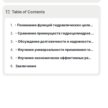
Table of Contents
1.
- Понимание функций гидравлических цилиндров со стяжными тягами в промышленных применениях
2.
- Сравнение преимуществ гидроцилиндров со стяжной тягой и других типов цилиндров
3.
- Обсуждение долговечности и надежности гидравлических цилиндров со стяжными тягами
4.
- Изучение универсальности применения гидроцилиндров со стяжными тягами в различных промышленных условиях
5.
- Изучение экономически эффективных решений, предоставляемых гидравлическими цилиндрами со стяжными тягами в промышленных применениях
6.
Заключение