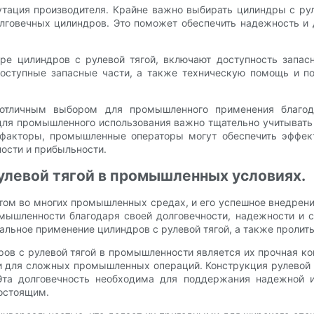
ация производителя. Крайне важно выбирать цилиндры с руле
говечных цилиндров. Это поможет обеспечить надежность и д
ре цилиндров с рулевой тягой, включают доступность запа
оступные запасные части, а также техническую помощь и п
 отличным выбором для промышленного применения благода
для промышленного использования важно тщательно учитывать
 факторы, промышленные операторы могут обеспечить эффект
ости и прибыльности.
улевой тягой в промышленных условиях.
том во многих промышленных средах, и его успешное внедрен
ышленности благодаря своей долговечности, надежности и сп
льное применение цилиндров с рулевой тягой, а также пролить
ов с рулевой тягой в промышленности является их прочная ко
и для сложных промышленных операций. Конструкция рулевой т
Эта долговечность необходима для поддержания надежной и
остоящим.