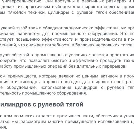
 универсальностью. Они доступны в различных размерах и к
ь делает их практичным выбором для широкого спектра пром
ем тяжелой техники, цилиндры с рулевой тягой обеспечива
рулевой тягой также обладают экономически эффективными пр
вания вариантом для промышленного оборудования. Это по
бствует повышению эффективности и производительности в пр
менений, что снижает потребность в баллонах нескольких типов
улевой тягой в промышленных условиях является простота их
обирать, что позволяет быстро и эффективно проводить техн
работу промышленных операций без длительных перерывов.
дом преимуществ, которые делают их ценным активом в про
вания эти цилиндры хорошо подходят для широкого спектра 
ное оборудование, использование цилиндров с рулевой тя
тельность промышленного оборудования.
цилиндров с рулевой тягой
нтом во многих отраслях промышленности, обеспечивая униве
татье мы рассмотрим многие преимущества использования ци
ния.