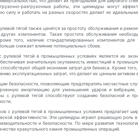
универсальностью, что делает их пригодными для широкого сп
огрузочно-разгрузочные работы, эти цилиндры могут эффе
ную силу и работать на разных скоростях делает их идеальны
левой тягой также ценятся за простоту обслуживания и ремон
 других компонентов. Такая простота обслуживания необхо
роме того, наличие стандартизированных компонентов для
 больше снижает влияние потенциальных сбоев.
 рулевой тягой в промышленных условиях является их экон
обеспечивая значительную окупаемость инвестиций в промышле
способствуют общей экономии затрат для бизнеса. Кроме того,
ению эксплуатационных затрат, что делает их ценным активом
кции безопасности, позволяющие предотвратить несчастные сл
строенную амортизацию для уменьшения ударов и вибрации,
ры с рулевой тягой способствуют созданию безопасной и п
ости.
ров с рулевой тягой в промышленных условиях предлагает шир
еской эффективности. Эти цилиндры играют решающую роль в
зводительности и безопасности. По мере развития технолог
 качестве краеугольного камня промышленных операций.