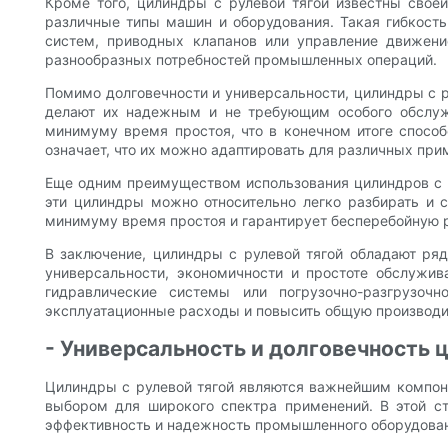
Кроме того, цилиндры с рулевой тягой известны своей
различные типы машин и оборудования. Такая гибкост
систем, приводных клапанов или управление движени
разнообразных потребностей промышленных операций.
Помимо долговечности и универсальности, цилиндры с 
делают их надежным и не требующим особого обслужи
минимуму время простоя, что в конечном итоге спосо
означает, что их можно адаптировать для различных при
Еще одним преимуществом использования цилиндров с р
эти цилиндры можно относительно легко разбирать и с
минимуму время простоя и гарантирует бесперебойную 
В заключение, цилиндры с рулевой тягой обладают ря
универсальности, экономичности и простоте обслужи
гидравлические системы или погрузочно-разгрузоч
эксплуатационные расходы и повысить общую производи
- Универсальность и долговечность 
Цилиндры с рулевой тягой являются важнейшим компоне
выбором для широкого спектра применений. В этой с
эффективность и надежность промышленного оборудова