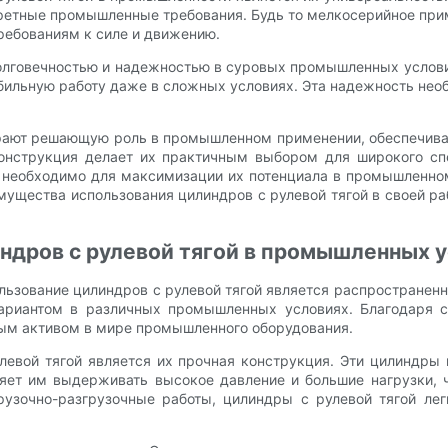
онкретные промышленные требования. Будь то мелкосерийное п
ребованиям к силе и движению.
долговечностью и надежностью в суровых промышленных услов
табильную работу даже в сложных условиях. Эта надежность не
грают решающую роль в промышленном применении, обеспечива
конструкция делает их практичным выбором для широкого с
й необходимо для максимизации их потенциала в промышлен
щества использования цилиндров с рулевой тягой в своей ра
ндров с рулевой тягой в промышленных 
ользование цилиндров с рулевой тягой является распростране
ариантом в различных промышленных условиях. Благодаря св
ным активом в мире промышленного оборудования.
вой тягой является их прочная конструкция. Эти цилиндры 
ляет им выдерживать высокое давление и большие нагрузки
огрузочно-разгрузочные работы, цилиндры с рулевой тягой 