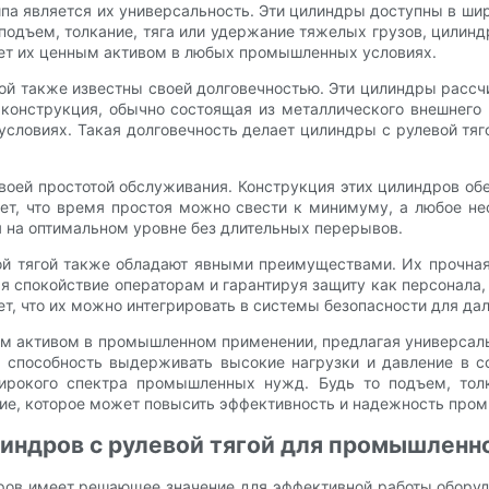
а является их универсальность. Эти цилиндры доступны в шир
одъем, толкание, тяга или удержание тяжелых грузов, цилинд
ает их ценным активом в любых промышленных условиях.
ой также известны своей долговечностью. Эти цилиндры рассч
конструкция, обычно состоящая из металлического внешнего 
словиях. Такая долговечность делает цилиндры с рулевой т
воей простотой обслуживания. Конструкция этих цилиндров об
ает, что время простоя можно свести к минимуму, а любое н
 на оптимальном уровне без длительных перерывов.
вой тягой также обладают явными преимуществами. Их прочна
 спокойствие операторам и гарантируя защиту как персонала, 
ает, что их можно интегрировать в системы безопасности для д
ым активом в промышленном применении, предлагая универсальн
способность выдерживать высокие нагрузки и давление в с
окого спектра промышленных нужд. Будь то подъем, толка
ние, которое может повысить эффективность и надежность про
индров с рулевой тягой для промышленн
ов имеет решающее значение для эффективной работы оборудо