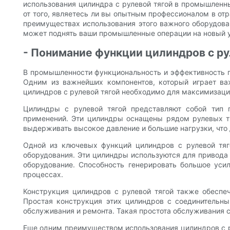
использования цилиндра с рулевой тягой в промышленны
от того, являетесь ли вы опытным профессионалом в от
преимуществах использования этого важного оборудован
может поднять ваши промышленные операции на новый 
- Понимание функции цилиндров с р
В промышленности функциональность и эффективность г
Одним из важнейших компонентов, который играет ва
цилиндров с рулевой тягой необходимо для максимизац
Цилиндры с рулевой тягой представляют собой тип 
применений. Эти цилиндры оснащены рядом рулевых тя
выдерживать высокое давление и большие нагрузки, чт
Одной из ключевых функций цилиндров с рулевой тя
оборудования. Эти цилиндры используются для привода
оборудование. Способность генерировать большое ус
процессах.
Конструкция цилиндров с рулевой тягой также обеспе
Простая конструкция этих цилиндров с соединительн
обслуживания и ремонта. Такая простота обслуживания
Еще одним преимуществом использования цилиндров с р