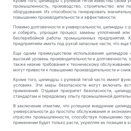
Кроме того, цилиндры с рулевой тягой известны своей 
промышленность, производство, строительство или п
оборудования. Их способность генерировать значитель
повышению производительности и эффективности.
Помимо долговечности и универсальности, цилиндры с ру
и собирать, упрощая процесс замены уплотнений или
бесперебойной работы промышленных предприятий. К
предприятиям иметь под рукой запасные части, что еще
Еще одним преимуществом использования цилиндров с
высокий уровень производительности и долговечности, 
также низкие требования к техническому обслуживанию 
могут привести к повышению производительности и сниж
Кроме того, цилиндры с рулевой тягой часто имеют фун
условиях. Эти меры безопасности могут включать в
применений. Отдавая приоритет безопасности, цилинд
стандартам и передовому опыту промышленной деятельн
В заключение отметим, что успешное внедрение цилинд
универсальности до простоты обслуживания и экономич
отраслях промышленности, способствуя повышению прои
применении будет только расти, укрепляя их позиции в