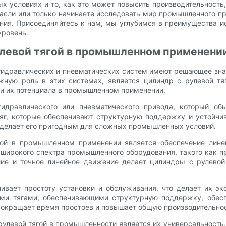
х условиях и то, как это может повысить производительность
расли или только начинаете исследовать мир промышленного п
ия. Присоединяйтесь к нам, мы углубимся в преимущества ис
уровень.
улевой тягой в промышленном применени
идравлических и пневматических систем имеют решающее зна
жную роль в этих системах, является цилиндр с рулевой тя
ии их потенциала в промышленном применении.
гидравлического или пневматического привода, который о
г, которые обеспечивают структурную поддержку и устойчив
о делает его пригодным для сложных промышленных условий.
гой в промышленном применении является обеспечение лине
 широкого спектра промышленного оборудования, такого как 
илие и точное линейное движение делает цилиндры с рулев
чивает простоту установки и обслуживания, что делает их 
ыми тягами, обеспечивающими структурную поддержку, обесп
 сокращает время простоев и повышает общую производительно
улевой тягой в промышленности является их универсальность