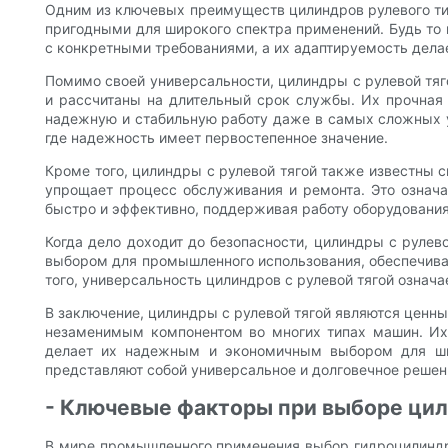
Одним из ключевых преимуществ цилиндров рулевого тип
пригодными для широкого спектра применений. Будь то п
с конкретными требованиями, а их адаптируемость дел
Помимо своей универсальности, цилиндры с рулевой тяг
и рассчитаны на длительный срок службы. Их прочная 
надежную и стабильную работу даже в самых сложных у
где надежность имеет первостепенное значение.
Кроме того, цилиндры с рулевой тягой также известны с
упрощает процесс обслуживания и ремонта. Это означ
быстро и эффективно, поддерживая работу оборудования
Когда дело доходит до безопасности, цилиндры с руле
выбором для промышленного использования, обеспечивая
того, универсальность цилиндров с рулевой тягой означ
В заключение, цилиндры с рулевой тягой являются ценн
незаменимым компонентом во многих типах машин. Их 
делает их надежным и экономичным выбором для шир
представляют собой универсальное и долговечное реше
- Ключевые факторы при выборе цил
В мире промышленного применения выбор гидроцилиндр