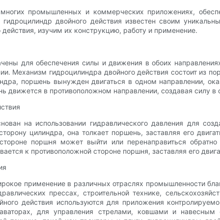
многих промышленных и коммерческих приложениях, обесп
в гидроцилиндр двойного действия известен своим уникальн
действия, изучим их конструкцию, работу и применение.
ены для обеспечения силы и движения в обоих направлениях,
ии. Механизм гидроцилиндра двойного действия состоит из по
ндра, поршень вынужден двигаться в одном направлении, оказ
нь движется в противоположном направлении, создавая силу в 
йствия
нован на использовании гидравлического давления для созд
сторону цилиндра, она толкает поршень, заставляя его двига
стороне поршня может выйти или перенаправиться обратно 
ается к противоположной стороне поршня, заставляя его двига
ия
ирокое применение в различных отраслях промышленности благ
равлических прессах, строительной технике, сельскохозяйс
йного действия используются для приложения контролируемо
каваторах, для управления стрелами, ковшами и навесным