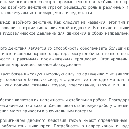
нтами широкого спектра промышленного и мобильного при
дры двойного действия играют решающую роль в различных г
 также изучим их преимущества и недостатки.
индр двойного действия. Как следует из названия, этот тип
зования энергии гидравлической жидкости. В отличие от цили
т гидравлическое давление для движения в обоих направлени
го действия является их способность обеспечивать больший к
и втягиванием поршня операторы могут добиться точного поз
ности в различных промышленных процессах. Этот уровень 
вание и производственное оборудование.
ивают более высокую выходную силу по сравнению с их аналог
ут создавать большую силу, что делает их пригодными для 
, как подъем тяжелых грузов, прессование, зажим и т. д.
ствия является их надежность и стабильная работа. Благодар
механического отказа и обеспечивая стабильную работу с теч
ания могут привести к значительным потерям.
роцилиндры двойного действия также имеют определенные 
 работы этих цилиндров. Потребность в непрерывном и над