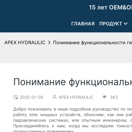
15 лет OEM&O
ГЛАВНАЯ
ПРОДУКТ
APEX HYDRAULIC
Понимание функциональности ги
Понимание функциональн
2025-01-06
APEX HYDRAULIC
363
Добро пожаловать в наше подробное руководство по по
работу этих мощных устройств, объясним, как они ра
гидравлических системах, или опытным инженером, с
Присоединяйтесь к нам, когда мы исследуем тонкос
промышленных применениях.