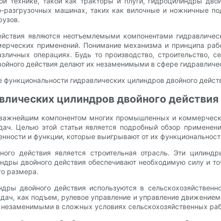
ной технике, такой как тракторы и плуги, гидроцилиндры дв
о-разгрузочных машинах, таких как вилочные и ножничные п
рузов.
действия являются неотъемлемыми компонентами гидравличес
ерческих применений. Понимание механизма и принципа рабо
зличных операциях. Будь то производство, строительство, се
ойного действия делают их незаменимыми в сфере гидравличес
авлических цилиндров двойного действия
 важнейшим компонентом многих промышленных и коммерчески
ач. Целью этой статьи является подробный обзор применени
енности и функции, которые выигрывают от их функциональност
ого действия является строительная отрасль. Эти цилиндр
индры двойного действия обеспечивают необходимую силу и то
го размера.
дры двойного действия используются в сельскохозяйственно
ач, как подъем, рулевое управление и управление движением
х незаменимыми в сложных условиях сельскохозяйственных раб