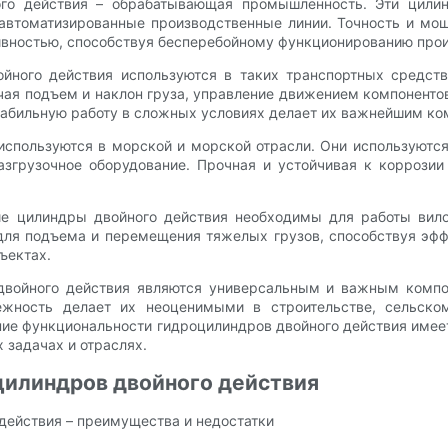
го действия – обрабатывающая промышленность. Эти цили
автоматизированные производственные линии. Точность и мо
ивностью, способствуя бесперебойному функционированию про
йного действия используются в таких транспортных средств
ая подъем и наклон груза, управление движением компонентов
табильную работу в сложных условиях делает их важнейшим ко
используются в морской и морской отрасли. Они используютс
азгрузочное оборудование. Прочная и устойчивая к коррозии
ие цилиндры двойного действия необходимы для работы вил
для подъема и перемещения тяжелых грузов, способствуя эф
ъектах.
 двойного действия являются универсальным и важным компо
ежность делает их неоценимыми в строительстве, сельском
ние функциональности гидроцилиндров двойного действия име
 задачах и отраслях.
цилиндров двойного действия
действия – преимущества и недостатки