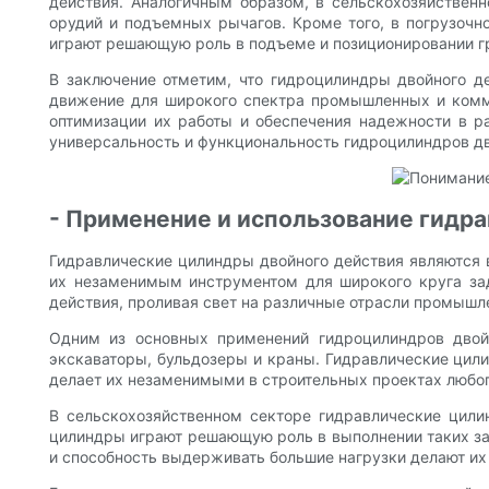
действия. Аналогичным образом, в сельскохозяйствен
орудий и подъемных рычагов. Кроме того, в погрузочн
играют решающую роль в подъеме и позиционировании г
В заключение отметим, что гидроцилиндры двойного 
движение для широкого спектра промышленных и комм
оптимизации их работы и обеспечения надежности в ра
универсальность и функциональность гидроцилиндров дв
- Применение и использование гидр
Гидравлические цилиндры двойного действия являются
их незаменимым инструментом для широкого круга зад
действия, проливая свет на различные отрасли промышл
Одним из основных применений гидроцилиндров двойн
экскаваторы, бульдозеры и краны. Гидравлические цил
делает их незаменимыми в строительных проектах любо
В сельскохозяйственном секторе гидравлические цилин
цилиндры играют решающую роль в выполнении таких зад
и способность выдерживать большие нагрузки делают и