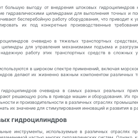
т большую выгоду от внедрения штоковых гидроцилиндров н
вие гидравлическими цилиндрами для выполнения точных и п
чивают бесперебойную работу оборудования, что приводит к у
птировать их под конкретные производственные требован
дроцилиндров очевидно в тяжелых транспортных средствах,
е цилиндры для управления механизмами подъема и разгрузк
 надежную работу этих транспортных средств в сложных у
используются в широком спектре применений, включая морское
индров делают их жизненно важным компонентом различных 
 гидроцилиндров очевидна в самых разных реальных прило
грают решающую роль в приводе машин и оборудования. Их пр
ьности и производительности в различных отраслях промышле
ать их значение для стимулирования инноваций и развития в р
вых гидроцилиндров
ные инструменты, используемые в различных отраслях пр
езаменимой частью многих гидравлических систем. Однако, ка