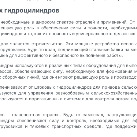
х гидроцилиндров
еобходимые в широком спектре отраслей и применений. От ст
решающую роль в обеспечении силы и точности, необходимы
илиндров и то, как их прочность и универсальность делают и
ров является строительство. Эти мощные устройства исполь
борудование. Будь то кран, поднимающий стальные балки на ме
мые для эффективного и безопасного выполнения работы.
ры используются в различных типах оборудования для выполн
ссов, обеспечивающих силу, необходимую для формования ме
 сборочных линий, где они играют решающую роль в производс
пени зависит от штоковых гидроцилиндров для привода сельско
ьзуются для управления разнообразным сельскохозяйственны
пользуются в ирригационных системах для контроля потока в
в – транспортная отрасль. Будь то самосвал, разгружающий
индры обеспечивают силу и контроль, необходимые для э
 грузовиков и тяжелых транспортных средств, где поддержи