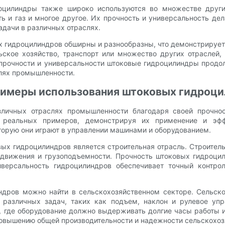
оцилиндры также широко используются во множестве други
 и газ и многое другое. Их прочность и универсальность д
дачи в различных отраслях.
ых гидроцилиндров обширны и разнообразны, что демонстрируе
льское хозяйство, транспорт или множество других отраслей
 прочности и универсальности штоковые гидроцилиндры прод
слях промышленности.
римеры использования штоковых гидроци
личных отраслях промышленности благодаря своей прочнос
 реальных примеров, демонстрируя их применение и эфф
торую они играют в управлении машинами и оборудованием.
х гидроцилиндров является строительная отрасль. Строительн
 движения и грузоподъемности. Прочность штоковых гидроц
иверсальность гидроцилиндров обеспечивает точный контро
дров можно найти в сельскохозяйственном секторе. Сельско
 различных задач, таких как подъем, наклон и рулевое уп
 где оборудование должно выдерживать долгие часы работы 
повышению общей производительности и надежности сельскохоз