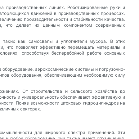
а производственных линиях. Роботизированные руки и
овторяющихся движений в производственных процессах.
величению производительности и стабильности качества.
ия, что делает их ценным компонентом современных
 таких как самосвалы и уплотнители мусора. В этих
и, что позволяет эффективно перемещать материалы и
словиях, способствуя бесперебойной работе основных
 оборудование, аэрокосмические системы и погрузочно-
типов оборудования, обеспечивающим необходимую силу
жениях. От строительства и сельского хозяйства до
очность и универсальность обеспечивают эффективную и
нности. Поняв возможности штоковых гидроцилиндров на
азличных секторах.
омышленности для широкого спектра применений. Эти
к и любое оборудование, они также имеют ограничения,