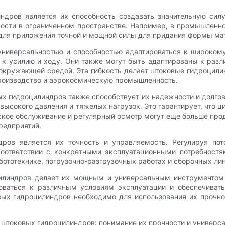
дров является их способность создавать значительную сил
сти в ограниченном пространстве. Например, в промышленно
для приложения точной и мощной силы для придания формы ма
универсальностью и способностью адаптироваться к широком
 к усилию и ходу. Они также могут быть адаптированы к раз
 окружающей средой. Эта гибкость делает штоковые гидроцил
 производство и аэрокосмическую промышленность.
х гидроцилиндров также способствует их надежности и долгове
высокого давления и тяжелых нагрузок. Это гарантирует, что
еское обслуживание и регулярный осмотр могут еще больше про
редприятий.
ров является их точность и управляемость. Регулируя по
соответствии с конкретными эксплуатационными потребностя
ототехнике, погрузочно-разгрузочных работах и ​​сборочных ли
цилиндров делает их мощным и универсальным инструментом
роваться к различным условиям эксплуатации и обеспечива
ых гидроцилиндров необходимо для использования их прочно