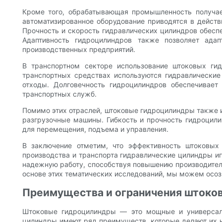
Кроме того, обрабатывающая промышленность получае
автоматизированное оборудование приводятся в дейст
Прочность и скорость гидравлических цилиндров обеспе
Адаптивность гидроцилиндров также позволяет ада
производственных предприятий.
В транспортном секторе использование штоковых ги
транспортных средствах используются гидравлически
отходы. Долговечность гидроцилиндров обеспечивает
транспортных служб.
Помимо этих отраслей, штоковые гидроцилиндры также 
разгрузочные машины. Гибкость и прочность гидроцил
для перемещения, подъема и управления.
В заключение отметим, что эффективность штоковых
производства и транспорта гидравлические цилиндры и
надежную работу, способствуя повышению производител
основе этих тематических исследований, мы можем осозн
Преимущества и ограничения штоко
Штоковые гидроцилиндры — это мощные и универсаль
цилиндры имеют ряд преимуществ, которые делают их н