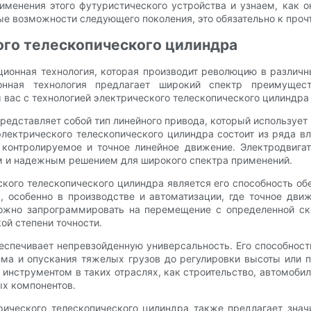
менения этого футуристического устройства и узнаем, как о
е возможности следующего поколения, это обязательно к проч
ого телескопического цилиндра
ионная технология, которая производит революцию в различны
онная технология предлагает широкий спектр преимущес
м вас с технологией электрического телескопического цилиндр
представляет собой тип линейного привода, который используе
электрического телескопического цилиндра состоит из ряда в
я контролируемое и точное линейное движение. Электродвиг
ым и надежным решением для широкого спектра применений.
ого телескопического цилиндра является его способность об
х, особенно в производстве и автоматизации, где точное дв
ожно запрограммировать на перемещение с определенной ско
й степени точности.
еспечивает непревзойденную универсальность. Его способность
ма и опускания тяжелых грузов до регулировки высоты или 
инструментом в таких отраслях, как строительство, автомобил
ых компонентов.
рического телескопического цилиндра также предлагает зна