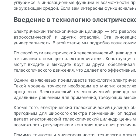
углубимся в инновационные функции и возможности при
окружающей средой. Если вам интересны функциональны
Введение в технологию электрическ
Электрический телескопический цилиндр — это революц
аэрокосмической и других отраслей. Эта инноваци
универсальность. В этой статье мы подробно познакоми
По своей сути электрический телескопический цилиндр 
втягивания с помощью электродвигателя. Конструкция 
могут входить и выходить друг из друга, обеспечива
телескопического движения, что делает его эффективн
Одним из ключевых преимуществ технологии электрическ
Такой уровень точности необходим во многих отрасля
процессов. Электрический телескопический цилиндр м
идеальным решением для применений, требующих высоко
Кроме того, электрический телескопический цилиндр об
пригодным для широкого спектра применений: от подъе
делает электрический телескопический цилиндр ценным 
возможность регулировки и контроля движения различн
Помимо точности и универсальности, технология элект