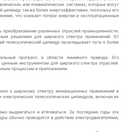
авлических или пневматических системах, которые могут
 цилиндр также более энергоэффективен, поскольку его
жения, что снижает потери энергии и эксплуатационные
ть преобразование различных отраслей промышленности.
льным решением для широкого спектра применений. От
ий телескопический цилиндр прокладывает путь к более
тельный прогресс в области линейного привода. Его
о ценным инструментом для широкого спектра отраслей.
личным процессам и приложениям.
ивело к широкому спектру инновационных применений в
 электрических телескопических цилиндров, включая их
емо выдвигаться и втягиваться. За последние годы эта
дры обычно приводятся в действие электродвигателями,