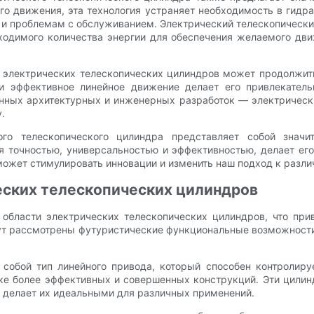
о движения, эта технология устраняет необходимость в гидр
и проблемам с обслуживанием. Электрический телескопический
одимого количества энергии для обеспечения желаемого дви
ия электрических телескопических цилиндров может продолжи
е и эффективное линейное движение делает его привлекате
онных архитектурных и инженерных разработок — электрическ
.
ого телескопического цилиндра представляет собой значи
 точностью, универсальностью и эффективностью, делает ег
 может стимулировать инновации и изменить наш подход к раз
еских телескопических цилиндров
 области электрических телескопических цилиндров, что пр
дут рассмотрены футуристические функциональные возможности
собой тип линейного привода, который способен контролиру
тке более эффективных и совершенных конструкций. Эти цилин
о делает их идеальными для различных применений.