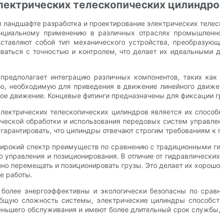
лектрических телескопических цилиндро
ландшафте разработка и проектирование электрических телес
енциальному применению в различных отраслях промышленно
ставляют собой тип механического устройства, преобразую
иваться с точностью и контролем, что делает их идеальными 
предполагает интеграцию различных компонентов, таких как 
ию, необходимую для приведения в движение линейного движен
ое движение. Концевые фитинги предназначены для фиксации гр
ектрических телескопических цилиндров является их способн
ической обработки и использования передовых систем управл
гарантировать, что цилиндры отвечают строгим требованиям к
широкий спектр преимуществ по сравнению с традиционными г
 управления и позиционирования. В отличие от гидравлическ
чно перемещать и позиционировать грузы. Это делает их хорош
е работы.
 более энергоэффективны и экологически безопасны по срав
общую сложность системы, электрические цилиндры способст
еньшего обслуживания и имеют более длительный срок службы,