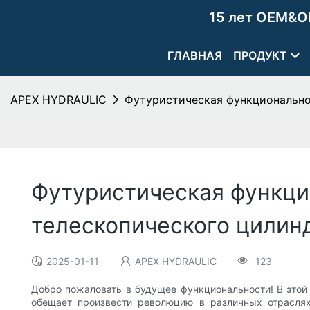
15 лет OEM&O
ГЛАВНАЯ
ПРОДУКТ
APEX HYDRAULIC
Футуристическая функционально
Футуристическая функци
телескопического цилин
2025-01-11
APEX HYDRAULIC
123
Добро пожаловать в будущее функциональности! В этой
обещает произвести революцию в различных отраслях