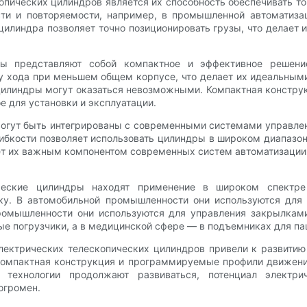
ических цилиндров является их способность обеспечивать то
и и повторяемости, например, в промышленной автоматизаци
цилиндра позволяет точно позиционировать грузы, что делае
ры представляют собой компактное и эффективное решени
у хода при меньшем общем корпусе, что делает их идеальным
цилиндры могут оказаться невозможными. Компактная констру
 для установки и эксплуатации.
могут быть интегрированы с современными системами управлен
гибкости позволяет использовать цилиндры в широком диапазо
т их важным компонентом современных систем автоматизации
ические цилиндры находят применение в широком спектре
ку. В автомобильной промышленности они используются для 
ромышленности они используются для управления закрылкам
ые погрузчики, а в медицинской сфере — в подъемниках для п
лектрических телескопических цилиндров привели к развитию
 компактная конструкция и программируемые профили движе
 технологии продолжают развиваться, потенциал электри
огромен.