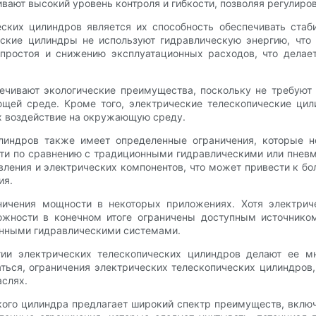
вают высокий уровень контроля и гибкости, позволяя регулиров
ких цилиндров является их способность обеспечивать стаб
еские цилиндры не используют гидравлическую энергию, чт
простоя и снижению эксплуатационных расходов, что дела
ечивают экологические преимущества, поскольку не требуют 
ей среде. Кроме того, электрические телескопические цил
х воздействие на окружающую среду.
илиндров также имеет определенные ограничения, которые н
ти по сравнению с традиционными гидравлическими или пнев
ления и электрических компонентов, что может привести к б
ия.
ичения мощности в некоторых приложениях. Хотя электрич
ожности в конечном итоге ограничены доступным источником
онными гидравлическими системами.
огии электрических телескопических цилиндров делают ее
ься, ограничения электрических телескопических цилиндров,
аслях.
ского цилиндра предлагает широкий спектр преимуществ, вклю