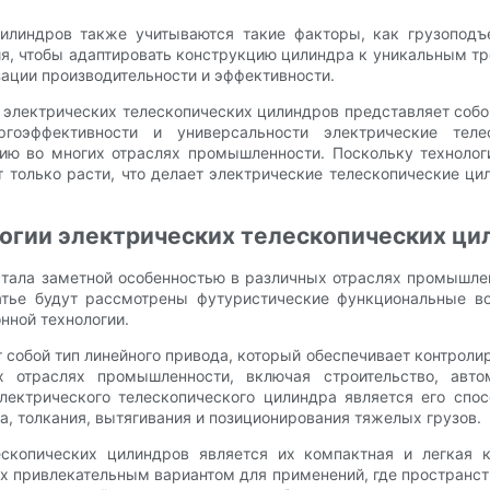
цилиндров также учитываются такие факторы, как грузоподъ
, чтобы адаптировать конструкцию цилиндра к уникальным тр
изации производительности и эффективности.
 электрических телескопических цилиндров представляет собо
ргоэффективности и универсальности электрические теле
ию во многих отраслях промышленности. Поскольку технолог
 только расти, что делает электрические телескопические ц
огии электрических телескопических ци
стала заметной особенностью в различных отраслях промышлен
атье будут рассмотрены футуристические функциональные во
нной технологии.
собой тип линейного привода, который обеспечивает контроли
отраслях промышленности, включая строительство, авто
ектрического телескопического цилиндра является его спос
а, толкания, вытягивания и позиционирования тяжелых грузов.
копических цилиндров является их компактная и легкая ко
х привлекательным вариантом для применений, где пространст