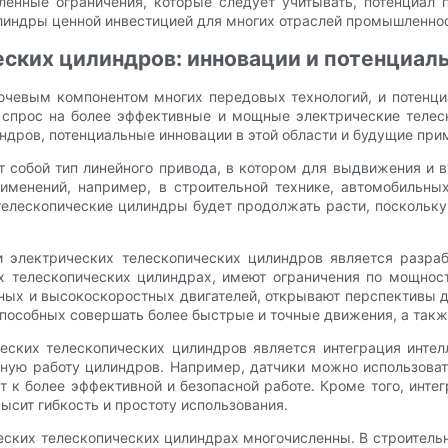
ленные ограничения, которые следует учитывать, потенциал 
линдры ценной инвестицией для многих отраслей промышленнос
ских цилиндров: инновации и потенциал
чевым компонентом многих передовых технологий, и потенциа
 спрос на более эффективные и мощные электрические телес
дров, потенциальные инновации в этой области и будущие прим
собой тип линейного привода, в котором для выдвижения и в
именений, например, в строительной технике, автомобильны
 телескопические цилиндры будет продолжать расти, поскольк
и электрических телескопических цилиндров является разра
х телескопических цилиндрах, имеют ограничения по мощност
ных и высокоскоростных двигателей, открывают перспективы 
способных совершать более быстрые и точные движения, а такж
еских телескопических цилиндров является интеграция интел
ную работу цилиндров. Например, датчики можно использоват
т к более эффективной и безопасной работе. Кроме того, инт
ысит гибкость и простоту использования.
еских телескопических цилиндрах многочисленны. В строитель