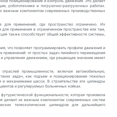
чное позиционирование и контроль движения. Это делает
и, робототехнике и погрузочно-разгрузочных работах.
т их важным компонентом современных производственных
е для применений, где пространство ограничено. Их
и для применения в ограниченном пространстве или там,
кция также способствует общей эффективности системы,
ия, что позволяет программировать профили движения и
не применений: от простых задач линейного перемещения
 и управления движением, где решающее значение имеет
 отраслей промышленности, включая автомобильную,
таких задач, как подъем и позиционирование тяжелых
и и механизмами шасси. В строительстве эти цилиндры
ациентов и регулируемых больничных койках.
 футуристической функциональности, которая произвела
ния делают их важным компонентом современных систем
ческих телескопических цилиндров для дальнейшего