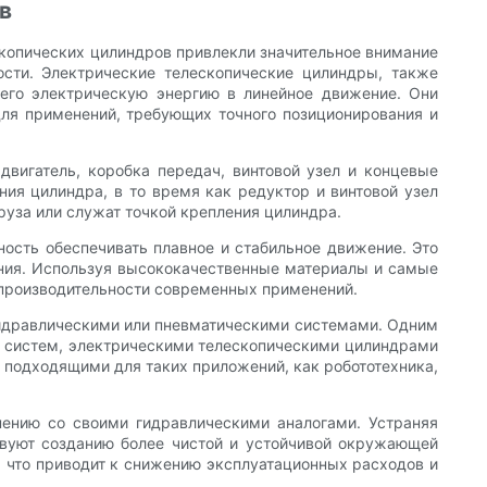
в
копических цилиндров привлекли значительное внимание
сти. Электрические телескопические цилиндры, также
щего электрическую энергию в линейное движение. Они
для применений, требующих точного позиционирования и
двигатель, коробка передач, винтовой узел и концевые
ия цилиндра, в то время как редуктор и винтовой узел
уза или служат точкой крепления цилиндра.
ость обеспечивать плавное и стабильное движение. Это
ения. Используя высококачественные материалы и самые
 производительности современных применений.
идравлическими или пневматическими системами. Одним
их систем, электрическими телескопическими цилиндрами
о подходящими для таких приложений, как робототехника,
нению со своими гидравлическими аналогами. Устраняя
вуют созданию более чистой и устойчивой окружающей
 что приводит к снижению эксплуатационных расходов и