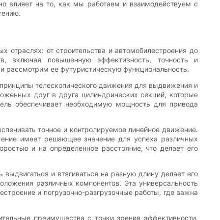
но влияет на то, как мы работаем и взаимодействуем с
тению.
х отраслях: от строительства и автомобилестроения до
тв, включая повышенную эффективность, точность и
а и рассмотрим ее футуристическую функциональность.
т принципы телескопического движения для выдвижения и
ложенных друг в друга цилиндрических секций, которые
атель обеспечивает необходимую мощность для привода
еспечивать точное и контролируемое линейное движение.
ижение имеет решающее значение для успеха различных
ростью и на определенное расстояние, что делает его
 выдвигаться и втягиваться на разную длину делает его
положения различных компонентов. Эта универсальность
естроение и погрузочно-разгрузочные работы, где важна
чительные преимущества с точки зрения эффективности.