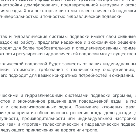
настройки демпфирования, предварительной нагрузки и отск
иям езды. Хотя некоторые системы телескопической подвески
с универсальностью и точностью гидравлической подвески.
, так и гидравлические системы подвески имеют свои сильны
ездок на работу, предлагая надежное и экономичное решение
ходят для более требовательных и специализированных приме
жности регулировки гидравлической подвески могут существенн
авлической подвеской будет зависеть от ваших индивидуальны
тики, стоимость, требования к техническому обслуживанию
сего подходит для ваших конкретных потребностей и ожиданий.
ическими и гидравлическими системами подвески огромны,
ростое и экономичное решение для повседневной езды, а ги
х и специализированных задач. Понимание ключевых разли
ие для принятия обоснованного решения, когда дело доходит 
тупности, производительности или индивидуальной настройк
се «за» и «против» телескопической и гидравлической подве
следующего приключения на дороге или тропе.