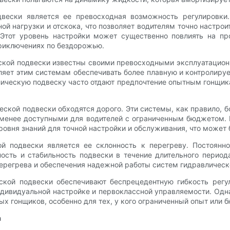
вески является ее превосходная возможность регулировки.
 нагрузки и отскока, что позволяет водителям точно настрои
Этот уровень настройки может существенно повлиять на про
приключениях по бездорожью.
ской подвески известны своими превосходными эксплуатацион
ляет этим системам обеспечивать более плавную и контролиру
лическую подвеску часто отдают предпочтение опытным гонщик
кой подвески обходятся дорого. Эти системы, как правило, б
х менее доступными для водителей с ограниченным бюджетом. 
ровня знаний для точной настройки и обслуживания, что может
й подвески является ее склонность к перегреву. Постоянн
ность и стабильность подвески в течение длительного период
ерегрева и обеспечения надежной работы систем гидравлическ
ской подвески обеспечивают беспрецедентную гибкость регу
дивидуальной настройке и первоклассной управляемости. Одн
х гонщиков, особенно для тех, у кого ограниченный опыт или 
а