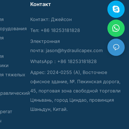
Контакт
ля
Контакт: Джейсон
борудования
Тел: +86 18253181828
ля
Электронная
почта:
jason@hydraulicapex.com
ля
WhatsApp：+86 18253181828
ники
Адрес: 2024-0255 (А), Восточное
ля тяжелых
офисное здание, №. Пекинская дорога,
45, портовая зона свободной торговли
дравлический
Цяньвань, город Циндао, провинция
Шаньдун, Китай.
регат
ы