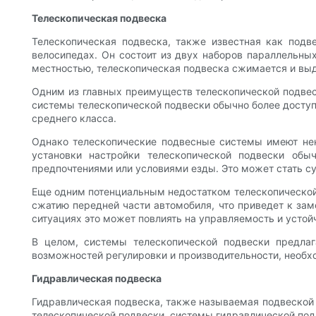
Телескопическая подвеска
Телескопическая подвеска, также известная как подв
велосипедах. Он состоит из двух наборов параллельных
местностью, телескопическая подвеска сжимается и выд
Одним из главных преимуществ телескопической подвески
системы телескопической подвески обычно более доступ
среднего класса.
Однако телескопические подвесные системы имеют нек
установки настройки телескопической подвески обы
предпочтениями или условиями езды. Это может стать с
Еще одним потенциальным недостатком телескопической
сжатию передней части автомобиля, что приведет к зам
ситуациях это может повлиять на управляемость и устой
В целом, системы телескопической подвески предлаг
возможностей регулировки и производительности, необх
Гидравлическая подвеска
Гидравлическая подвеска, также называемая подвеской с
телескопической подвески, системы гидравлической под