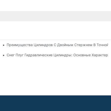
Преимущества Цилиндров С Двойным Стержнем В Точной 
ия
ь Гидравлического Цилиндра
Снег Плуг Гидравлические Цилиндры: Основные Характери