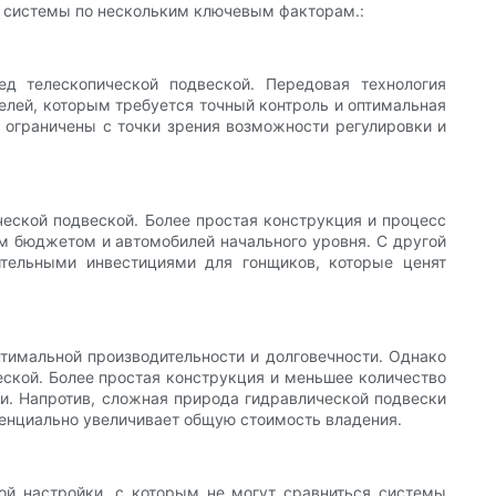
е системы по нескольким ключевым факторам.:
д телескопической подвеской. Передовая технология
лей, которым требуется точный контроль и оптимальная
е ограничены с точки зрения возможности регулировки и
ческой подвеской. Более простая конструкция и процесс
м бюджетом и автомобилей начального уровня. С другой
ительными инвестициями для гонщиков, которые ценят
птимальной производительности и долговечности. Однако
еской. Более простая конструкция и меньшее количество
и. Напротив, сложная природа гидравлической подвески
тенциально увеличивает общую стоимость владения.
ной настройки, с которым не могут сравниться системы