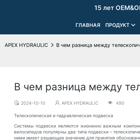
15 лет OEM&O
ГЛАВНАЯ
ПРОДУКТ
APEX HYDRAULIC
В чем разница между телескопи
В чем разница между те
2024-10-10
APEX HYDRAULIC
490
Телескопическая и гидравлическая подвеска
Системы подвески являются жизненно важным компонен
велосипедов популярны два типа подвески – телескопич
ними имеет решающее значение для принятия обоснованн