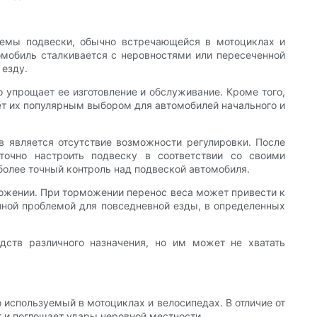
стемы подвески, обычно встречающейся в мотоциклах и
томобиль сталкивается с неровностями или пересеченной
 езду.
о упрощает ее изготовление и обслуживание. Кроме того,
ет их популярным выбором для автомобилей начального и
 является отсутствие возможности регулировки. После
точно настроить подвеску в соответствии со своими
более точный контроль над подвеской автомобиля.
ожении. При торможении перенос веса может привести к
ичной проблемой для повседневной езды, в определенных
дств различного назначения, но им может не хватать
 используемый в мотоциклах и велосипедах. В отличие от
 и поглощает удары неровной местности.