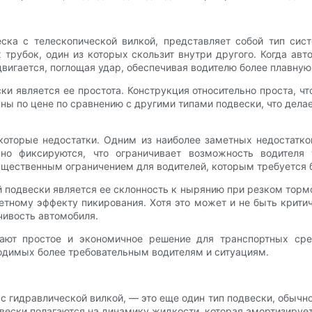
еска с телескопической вилкой, представляет собой тип си
 трубок, один из которых скользит внутри другого. Когда ав
вигается, поглощая удар, обеспечивая водителю более плавную
 является ее простота. Конструкция относительно проста, чт
ны по цене по сравнению с другими типами подвески, что дела
оторые недостатки. Одним из наиболее заметных недостатков
чно фиксируются, что ограничивает возможность водителя 
ущественным ограничением для водителей, которым требуется 
 подвески является ее склонность к нырянию при резком торм
етному эффекту пикирования. Хотя это может и не быть крит
чивость автомобиля.
ают простое и экономичное решение для транспортных сре
одимых более требовательным водителям и ситуациям.
 гидравлической вилкой, — это еще один тип подвески, обычно
вески полагаются на динамику жидкости, которая амортизирует