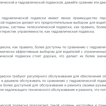
ической и гидравлической подвеской, давайте сравним эти дв
ы гидравлической подвески имеют явное преимущество пере
ой подвески делают его предпочтительным выбором для водите
ороны, системы телескопической подвески, как правило, боле
актеристик управляемости, как гидравлическая подвеска.
вески, как правило, более доступны по сравнению с гидравли
номически эффективным выбором для водителей с ограниченны
ической подвески стоят дороже, что делает их более знач
двески требуют регулярного обслуживания для обеспечения о
 и дешевле обслуживать по сравнению с гидравлической подв
е более доступной для обслуживания и ремонта своими рукам
ля надлежащего технического обслуживания и ремонта, что по
ческой подвески предлагают такой уровень настройки и точ