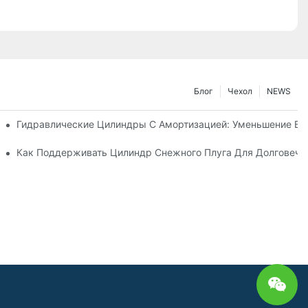
Блог
Чехол
NEWS
Машине
Гидравлические Цилиндры С Амортизацией: Уменьшение В
стики Для Суровых Зимних Условиях
Как Поддерживать Цилиндр Снежного Плуга Для Долговечн