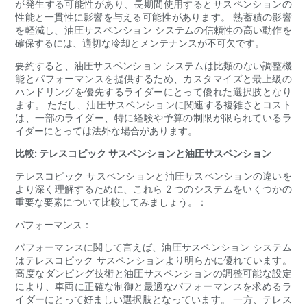
が発生する可能性があり、長期間使用するとサスペンションの
性能と一貫性に影響を与える可能性があります。 熱蓄積の影響
を軽減し、油圧サスペンション システムの信頼性の高い動作を
確保するには、適切な冷却とメンテナンスが不可欠です。
要約すると、油圧サスペンション システムは比類のない調整機
能とパフォーマンスを提供するため、カスタマイズと最上級の
ハンドリングを優先するライダーにとって優れた選択肢となり
ます。 ただし、油圧サスペンションに関連する複雑さとコスト
は、一部のライダー、特に経験や予算の制限が限られているラ
イダーにとっては法外な場合があります。
比較: テレスコピック サスペンションと油圧サスペンション
テレスコピック サスペンションと油圧サスペンションの違いを
より深く理解するために、これら 2 つのシステムをいくつかの
重要な要素について比較してみましょう。：
パフォーマンス：
パフォーマンスに関して言えば、油圧サスペンション システム
はテレスコピック サスペンションより明らかに優れています。
高度なダンピング技術と油圧サスペンションの調整可能な設定
により、車両に正確な制御と最適なパフォーマンスを求めるラ
イダーにとって好ましい選択肢となっています。 一方、テレス