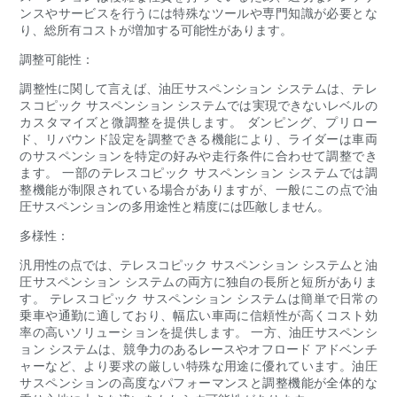
ンスやサービスを行うには特殊なツールや専門知識が必要とな
り、総所有コストが増加する可能性があります。
調整可能性：
調整性に関して言えば、油圧サスペンション システムは、テレ
スコピック サスペンション システムでは実現できないレベルの
カスタマイズと微調整を提供します。 ダンピング、プリロー
ド、リバウンド設定を調整できる機能により、ライダーは車両
のサスペンションを特定の好みや走行条件に合わせて調整でき
ます。 一部のテレスコピック サスペンション システムでは調
整機能が制限されている場合がありますが、一般にこの点で油
圧サスペンションの多用途性と精度には匹敵しません。
多様性：
汎用性の点では、テレスコピック サスペンション システムと油
圧サスペンション システムの両方に独自の長所と短所がありま
す。 テレスコピック サスペンション システムは簡単で日常の
乗車や通勤に適しており、幅広い車両に信頼性が高くコスト効
率の高いソリューションを提供します。 一方、油圧サスペンシ
ョン システムは、競争力のあるレースやオフロード アドベンチ
ャーなど、より要求の厳しい特殊な用途に優れています。油圧
サスペンションの高度なパフォーマンスと調整機能が全体的な