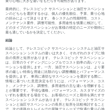
乗り心地に大きな違いをもたらす可能性があります。
最終的に、テレスコピック サスペンションと油圧サスペンショ
ンのどちらを選択するかは、個人の優先順位、予算、乗り心地
の好みによって決まります。 各システムの性能特性、コスト、
メンテナンス要件、調整可能性、多用途性を慎重に検討して、
どのタイプのサスペンションがお客様の特定のニーズや期待に
最も適しているかを決定してください。
結論
結論として、テレスコピック サスペンション システムと油圧サ
スペンション システムの違いは大きく、それぞれのタイプに独
自の長所と短所があります。 テレスコピック サスペンション
は、日常のライディングにシンプルでコスト効率の高いソリュ
ーションを提供します。一方、油圧サスペンションは、より要
求の厳しい特殊な用途に比類のない調整機能とパフォーマンス
を提供します。 車両に適切なサスペンションを選択する際に、
情報に基づいた意思決定を行うには、パフォーマンス、コス
ト、メンテナンス、調整性、多用途性の主な違いを理解するこ
とが重要です。 手頃な価格、パフォーマンス、カスタマイズの
いずれを優先する場合でも、お客様のニーズと期待を満たすサ
スペンション システムがあります。 テレスコピック サスペン
ションと油圧サスペンションの長所と短所を比較検討すること
で、次の道路やトレイルでの冒険でスムーズで快適な乗り心地