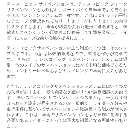
テレスコピック サスペンションは、テレスコピック フォーク
サスペンションとも呼ばれ、オートバイや自転車でよく見られ
るサスペンション システムの一種です。 これは 2 セットの平行
なチューブで構成されており、1 セットがもう 1 セットの内側
にスライドします。 車両が段差や荒れた地形に遭遇すると、伸
縮式サスペンションが圧縮および伸長して衝撃を吸収し、ライ
ダーにスムーズな乗り心地を提供します。
テレスコピックサスペンションの主な利点の 1 つは、そのシン
プルさです。 設計は比較的単純なので、製造と保守が簡単で
す。 さらに、テレスコピック サスペンション システムは通
常、他のタイプのサスペンションに比べて手頃な価格であるた
め、エントリーレベルおよびミッドレンジの車両に人気があり
ます。
ただし、テレスコピックサスペンションシステムにはいくつか
の欠点があります。 最も顕著な欠点の 1 つは調整機能の欠如で
す。 テレスコピック サスペンション システムは、一度取り付
けられると設定が固定されるのが一般的で、ライダーが好みや
走行条件に基づいてサスペンションを微調整する能力が制限さ
れます。 これは、車両のサスペンションをより正確に制御する
必要があるライダーにとっては重大な制限となる可能性があり
ます。