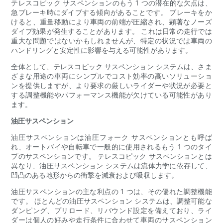
テレスコピック サスペンションのもう 1 つの潜在的な欠点は、
急ブレーキ時にダイブする傾向があることです。 ブレーキをか
けると、重量移動により車両の前端が圧縮され、顕著なノーズ
ダイブ効果が発生することがあります。 これは日常の走行では
重大な問題ではないかもしれませんが、特定の状況では車両の
ハンドリングと安定性に影響を与える可能性があります。
全体として、テレスコピック サスペンション システムは、さま
ざまな用途の車両にシンプルでコスト効率の高いソリューショ
ンを提供しますが、より要求の厳しいライダーや状況が必要と
する調整機能やパフォーマンス機能が欠けている可能性があり
ます。
油圧サスペンション
油圧サスペンションは油圧フォーク サスペンションとも呼ば
れ、オートバイや自転車で一般的に使用されるもう 1 つのタイ
プのサスペンションです。 テレスコピック サスペンションとは
異なり、油圧サスペンション システムは流体力学に依存して、
凹凸のある地形からの衝撃を減衰および吸収します。
油圧サスペンションの主な利点の 1 つは、その優れた調整機能
です。 ほとんどの油圧サスペンション システムは、調整可能な
ダンピング、プリロード、リバウンド設定を備えており、ライ
ダーは個人の好みや走行条件に合わせて車両のサスペンション