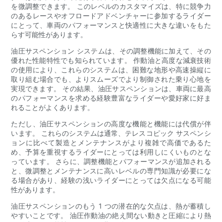
を微調整できます。 このレベルのカスタマイズは、特に競争力
のあるレースやオフロードアドベンチャーに参加するライダー
にとって、車両のパフォーマンスと快適性に大きな違いをもた
らす可能性があります。
油圧サスペンション システムは、その調整機能に加えて、その
優れた性能特性でも知られています。 作動油と高度な減衰技術
の使用により、これらのシステムは、困難な地形や高速操縦に
取り組む場合でも、よりスムーズでより制御された乗り心地を
実現できます。 その結果、油圧サスペンションは、車両に最高
のパフォーマンスを求める経験豊富なライダーや愛好家に好ま
れることがよくあります。
ただし、油圧サスペンションの高度な機能と機能には代償が伴
います。 これらのシステムは通常、テレスコピック サスペンシ
ョンに比べて製造とメンテナンスがより複雑で高価であるた
め、予算を重視するライダーにとっては利用しにくいものとな
っています。 さらに、調整機能とパフォーマンスが追加される
と、微調整とメンテナンスに高いレベルの専門知識が必要にな
る場合があり、経験の浅いライダーにとっては欠点になる可能
性があります。
油圧サスペンションのもう 1 つの潜在的な欠点は、熱が蓄積し
やすいことです。 油圧作動油の絶え間ない動きと圧縮により熱