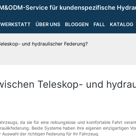
M&ODM-Service für kundenspezifische Hydra
WERKSTATT
ÜBER UNS
BLOGGEN
FALL
KATALOG
Teleskop- und hydraulischer Federung?
zwischen Teleskop- und hydra
hrzeugs, da sie für eine reibungslose und komfortable Fahrt verant
raulikfederung. Beide Systeme haben ihre eigenen einzigartigen Vo
r Auswahl der richtigen Federung für Ihr Fahrzeug.