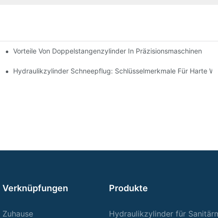
Vorteile Von Doppelstangenzylinder In Präzisionsmaschinen
e Anwendungen
ng Verbessert
Hydraulikzylinder Schneepflug: Schlüsselmerkmale Für Harte W
Verknüpfungen
Produkte
Zuhause
Hydraulikzylinder für Sanitä