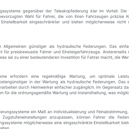
ssysteme gegenüber der Teleskopfederung klar im Vorteil. Die fo
evorzugten Wahl für Fahrer, die von ihren Fahrzeugen präzise Kon
 Einstellbarkeit eingeschränkter und bieten möglicherweise nich
m Allgemeinen günstiger als hydraulische Federungen. Das einf
für preisbewusste Fahrer und Einsteigerfahrzeuge. Andererseits si
s sie zu einer bedeutenderen Investition für Fahrer macht, die Wert 
eme erfordern eine regelmäßige Wartung, um optimale Leistun
stengünstiger in der Wartung als hydraulische Federungen. Das e
arbeiten durch Heimwerker einfacher zugänglich. Im Gegensatz dazu
n für die ordnungsgemäße Wartung und Instandhaltung, was möglic
Federungssysteme ein Maß an Individualisierung und Feinabstimmung
Zugstufeneinstellungen anzupassen, können Fahrer die Feder
systeme möglicherweise eine eingeschränkte Einstellbarkeit bieten,
alten.