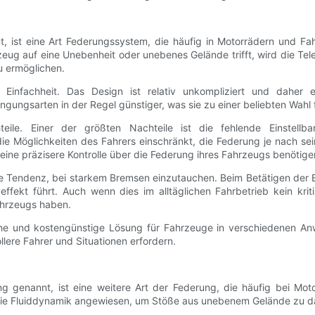
ist eine Art Federungssystem, die häufig in Motorrädern und Fahr
hrzeug auf eine Unebenheit oder unebenes Gelände trifft, wird die
u ermöglichen.
e Einfachheit. Das Design ist relativ unkompliziert und daher 
ngsarten in der Regel günstiger, was sie zu einer beliebten Wahl f
le. Einer der größten Nachteile ist die fehlende Einstellbark
ie Möglichkeiten des Fahrers einschränkt, die Federung je nach se
 eine präzisere Kontrolle über die Federung ihres Fahrzeugs benötige
 die Tendenz, bei starkem Bremsen einzutauchen. Beim Betätigen de
ffekt führt. Auch wenn dies im alltäglichen Fahrbetrieb kein krit
ahrzeugs haben.
he und kostengünstige Lösung für Fahrzeuge in verschiedenen An
llere Fahrer und Situationen erfordern.
ng genannt, ist eine weitere Art der Federung, die häufig bei Mo
die Fluiddynamik angewiesen, um Stöße aus unebenem Gelände zu d