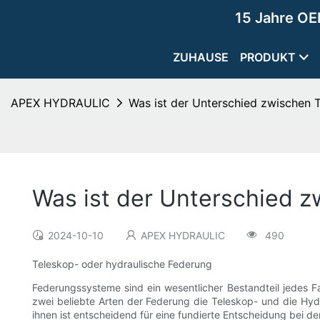
15 Jahre OE
ZUHAUSE
PRODUKT
APEX HYDRAULIC
Was ist der Unterschied zwischen 
Was ist der Unterschied 
2024-10-10
APEX HYDRAULIC
490
Teleskop- oder hydraulische Federung
Federungssysteme sind ein wesentlicher Bestandteil jedes Fa
zwei beliebte Arten der Federung die Teleskop- und die Hyd
ihnen ist entscheidend für eine fundierte Entscheidung bei de