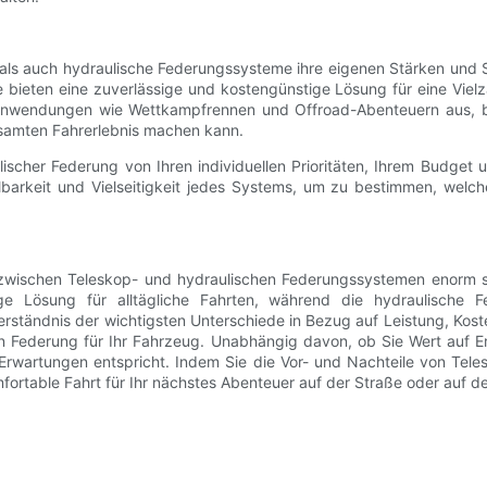
che als auch hydraulische Federungssysteme ihre eigenen Stärken u
e bieten eine zuverlässige und kostengünstige Lösung für eine Viel
nwendungen wie Wettkampfrennen und Offroad-Abenteuern aus, bei d
esamten Fahrerlebnis machen kann.
scher Federung von Ihren individuellen Prioritäten, Ihrem Budget un
lbarkeit und Vielseitigkeit jedes Systems, um zu bestimmen, welc
zwischen Teleskop- und hydraulischen Federungssystemen enorm sin
e Lösung für alltägliche Fahrten, während die hydraulische Fed
ständnis der wichtigsten Unterschiede in Bezug auf Leistung, Kosten,
en Federung für Ihr Fahrzeug. Unabhängig davon, ob Sie Wert auf Er
Erwartungen entspricht. Indem Sie die Vor- und Nachteile von Tel
fortable Fahrt für Ihr nächstes Abenteuer auf der Straße oder auf de