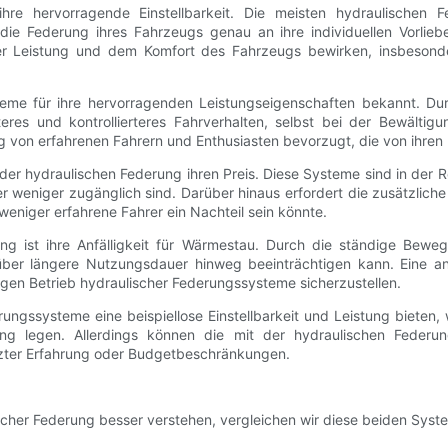
ihre hervorragende Einstellbarkeit. Die meisten hydraulischen
 die Federung ihres Fahrzeugs genau an ihre individuellen Vorl
 der Leistung und dem Komfort des Fahrzeugs bewirken, insbesond
teme für ihre hervorragenden Leistungseigenschaften bekannt. Durch
res und kontrollierteres Fahrverhalten, selbst bei der Bewälti
g von erfahrenen Fahrern und Enthusiasten bevorzugt, die von ihren
der hydraulischen Federung ihren Preis. Diese Systeme sind in der 
weniger zugänglich sind. Darüber hinaus erfordert die zusätzliche
eniger erfahrene Fahrer ein Nachteil sein könnte.
rung ist ihre Anfälligkeit für Wärmestau. Durch die ständige Be
 über längere Nutzungsdauer hinweg beeinträchtigen kann. Eine a
en Betrieb hydraulischer Federungssysteme sicherzustellen.
ngssysteme eine beispiellose Einstellbarkeit und Leistung bieten, 
ling legen. Allerdings können die mit der hydraulischen Federu
enzter Erfahrung oder Budgetbeschränkungen.
scher Federung besser verstehen, vergleichen wir diese beiden Syst