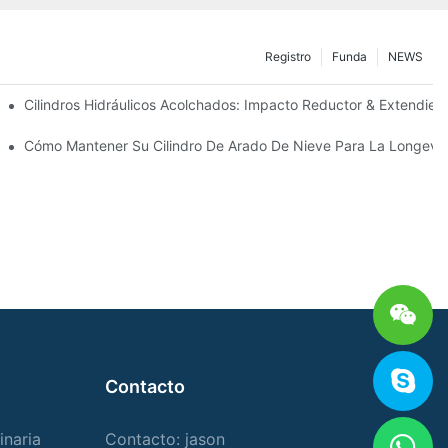
Registro
Funda
NEWS
ecisión
Cilindros Hidráulicos Acolchados: Impacto Reductor & Extendiend
Para Condiciones De Invierno Duras
Cómo Mantener Su Cilindro De Arado De Nieve Para La Longevi
Contacto
inaria
Contacto: jason