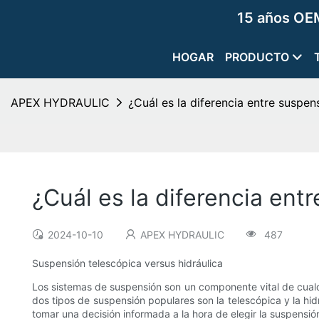
15 años OEM
HOGAR
PRODUCTO
APEX HYDRAULIC
¿Cuál es la diferencia entre suspen
¿Cuál es la diferencia ent
2024-10-10
APEX HYDRAULIC
487
Suspensión telescópica versus hidráulica
Los sistemas de suspensión son un componente vital de cualq
dos tipos de suspensión populares son la telescópica y la hid
tomar una decisión informada a la hora de elegir la suspensi