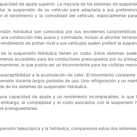
capacidad de ajuste superior. La mayoría de los sistemas de suspens
star la suspensión de su vehículo para adaptarla a sus preferenci
en el rendimiento y la comodidad del vehículo, especialmente par
ión hidráulica son conocidos por sus excelentes características d
una conducción más suave y controlada, incluso al abordar terrenos
ndimiento de primer nivel a sus vehículos suelen preferir la suspens
de la suspensión hidráulica tienen un costo. Estos sistemas sue
e menos accesibles para los conductores preocupados por su presu
 mantener, lo que podría ser un inconveniente para los ciclistas men
susceptibilidad a la acumulación de calor. El movimiento constante 
spensión durante largos períodos de uso. Una refrigeración y un man
ble de los sistemas de suspensión hidráulica.
una capacidad de ajuste y un rendimiento incomparables, lo que l
n embargo, la complejidad y el costo asociados con la suspensión hi
es presupuestarias.
pensión telescópica y la hidráulica, comparemos estos dos sistemas 