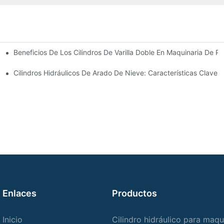
Beneficios De Los Cilindros De Varilla Doble En Maquinaria De Pr
omunes
 Cilindro Hidráulico
Cilindros Hidráulicos De Arado De Nieve: Características Clave 
Enlaces
Productos
Inicio
Cilindro hidráulico para maqu