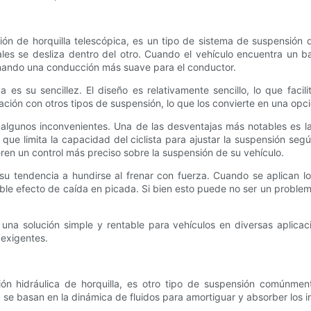
n de horquilla telescópica, es un tipo de sistema de suspensión q
les se desliza dentro del otro. Cuando el vehículo encuentra un b
nando una conducción más suave para el conductor.
a es su sencillez. El diseño es relativamente sencillo, lo que faci
ción con otros tipos de suspensión, lo que los convierte en una opc
algunos inconvenientes. Una de las desventajas más notables es la f
 que limita la capacidad del ciclista para ajustar la suspensión s
ren un control más preciso sobre la suspensión de su vehículo.
su tendencia a hundirse al frenar con fuerza. Cuando se aplican l
ble efecto de caída en picada. Si bien esto puede no ser un problema
 una solución simple y rentable para vehículos en diversas aplic
 exigentes.
n hidráulica de horquilla, es otro tipo de suspensión comúnmente 
 se basan en la dinámica de fluidos para amortiguar y absorber los im