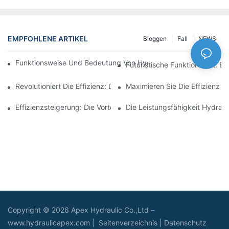
EMPFOHLENE ARTIKEL
Bloggen
Fall
NEWS
Funktionsweise Und Bedeutung Von Hydraulikzylindern Mit Spu
Futuristische Funktionalität: 
Revolutioniert Die Effizienz: Der Elektrische Teleskopzylinder
Maximieren Sie Die Effizienz M
Effizienzsteigerung: Die Vorteile Eines 4-Stufigen Teleskop-Hydr
Die Leistungsfähigkeit Hydraul
Copyright © 2026 Apex Hydraulic Co.,Ltd –
www.hydraulicapex.com |
Seitenverzeichnis
|
Datenschutz