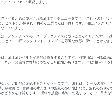
ラクティスについて概説します。
昇降させるために使用される油圧アクチュエータです。 これらのシリン
と、ピストンが押され、負荷が上昇または下降します。 油圧フックリ
となっています。
には、メンテナンスのベストプラクティスに従うことが不可欠です。 定
ることで、油圧フックリフトシリンダーを最適な状態に保つことができ
 つは、油圧油レベルを定期的に検査することです。 作動油は、可動部
ポーネントの磨耗の増加につながる可能性があります。 作動油レベルを
がないか定期的に確認することが不可欠です。 漏れは、シールの摩耗、
手、接続部に、作動油の水たまりや湿気の多い場所など、漏れの兆候が
いかどうかを確認します。 漏れや損傷に迅速に対処することで、重大な