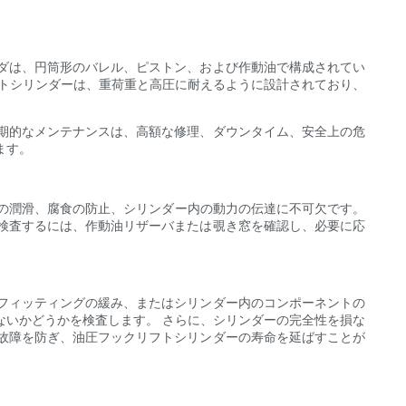
ダは、円筒形のバレル、ピストン、および作動油で構成されてい
フトシリンダーは、重荷重と高圧に耐えるように設計されており、
期的なメンテナンスは、高額な修理、ダウンタイム、安全上の危
ます。
品の潤滑、腐食の防止、シリンダー内の動力の伝達に不可欠です。
検査するには、作動油リザーバまたは覗き窓を確認し、必要に応
フィッティングの緩み、またはシリンダー内のコンポーネントの
ないかどうかを検査します。 さらに、シリンダーの完全性を損な
故障を防ぎ、油圧フックリフトシリンダーの寿命を延ばすことが