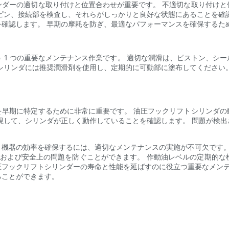
ンダーの適切な取り付けと位置合わせが重要です。 不適切な取り付けと
ピン、接続部を検査し、それらがしっかりと良好な状態にあることを確
確認します。 早期の摩耗を防ぎ、最適なパフォーマンスを確保するた
 1 つの重要なメンテナンス作業です。 適切な潤滑は、ピストン、シ
シリンダには推奨潤滑剤を使用し、定期的に可動部に塗布してください
を早期に特定するために非常に重要です。 油圧フックリフトシリンダの
視して、シリンダが正しく動作していることを確認します。 問題が検
機器の効率を確保するには、適切なメンテナンスの実施が不可欠です。
、および安全上の問題を防ぐことができます。 作動油レベルの定期的
フックリフトシリンダーの寿命と性能を延ばすのに役立つ重要なメンテ
ることができます。