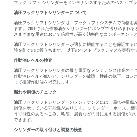
フック リフト シリンダーをメンテナンスするためのベスト プ
油圧フックリフトシリンダーについて
油圧フックリフトシリンダは、フックリフトシステムで荷物を
ます。 加圧された作動油がシリンダーにポンプで送り込まれる
さまざまな用途において信頼性が高く効率的なコンポーネント
油圧フックリフトシリンダーが適切に機能することを保証する
険を防ぐのに役立ちます。 以下のベストプラクティスを実行す
作動油レベルの検査
油圧フックリフトシリンダの最も重要なメンテナンス作業の 1
作動油レベルが低いと、シリンダーの故障、性能の低下、コン
じて推奨作動油を補充します。
漏れや損傷のチェック
油圧フックリフトシリンダーのメンテナンスには、漏れや損傷
損傷を示している可能性があります。 シリンダー、ホース、継
う可能性のあるへこみ、亀裂、腐食などの目に見える損傷がな
できます。
シリンダーの取り付けと調整の検査