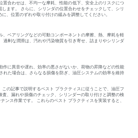
位置合わせは、不均一な摩耗、性能の低下、安全上のリスクにつ
認します。 さらに、シリンダの位置合わせをチェックして、シリ
めに、位置のずれや取り付けの緩みを調整してください。
ール、ベアリングなどの可動コンポーネントの摩擦、熱、摩耗を軽
。 過剰な潤滑は、汚れや汚染物質を引き寄せ、詰まりやシリンダ
動作に異音や遅れ、効率の悪さがないか、荷物の昇降などの性能
出された場合は、さらなる損傷を防ぎ、油圧システムの効率を維持
 この記事で説明するベスト プラクティスに従うことで、油圧フ
な検査、漏れや損傷のチェック、シリンダーの取り付けと調整の検
ナンス作業です。 これらのベスト プラクティスを実装すると、