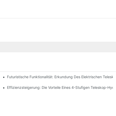
Futuristische Funktionalität: Erkundung Des Elektrischen Telesk
rstange Verstehen
der Für Ihren Muldenkipper
Effizienzsteigerung: Die Vorteile Eines 4-Stufigen Teleskop-Hydr