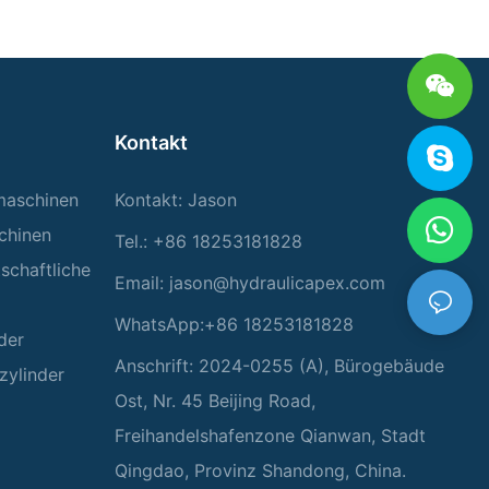
Kontakt
rmaschinen
Kontakt: Jason
chinen
Tel.: +86 18253181828
tschaftliche
Email:
jason@hydraulicapex.com
WhatsApp:+86 18253181828
der
Anschrift: 2024-0255 (A), Bürogebäude
zylinder
Ost, Nr. 45 Beijing Road,
Freihandelshafenzone Qianwan, Stadt
Qingdao, Provinz Shandong, China.