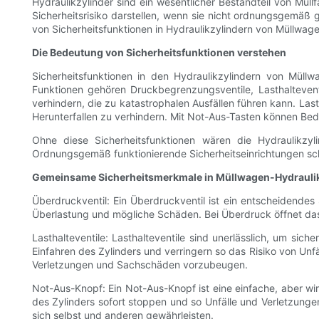
Hydraulikzylinder sind ein wesentlicher Bestandteil von Mül
Sicherheitsrisiko darstellen, wenn sie nicht ordnungsgemäß 
von Sicherheitsfunktionen in Hydraulikzylindern von Müllwage
Die Bedeutung von Sicherheitsfunktionen verstehen
Sicherheitsfunktionen in den Hydraulikzylindern von Müll
Funktionen gehören Druckbegrenzungsventile, Lasthalteven
verhindern, die zu katastrophalen Ausfällen führen kann. Last
Herunterfallen zu verhindern. Mit Not-Aus-Tasten können Bedi
Ohne diese Sicherheitsfunktionen wären die Hydraulikzy
Ordnungsgemäß funktionierende Sicherheitseinrichtungen sch
Gemeinsame Sicherheitsmerkmale in Müllwagen-Hydrauli
Überdruckventil: Ein Überdruckventil ist ein entscheidendes
Überlastung und mögliche Schäden. Bei Überdruck öffnet das 
Lasthalteventile: Lasthalteventile sind unerlässlich, um sich
Einfahren des Zylinders und verringern so das Risiko von Unfäl
Verletzungen und Sachschäden vorzubeugen.
Not-Aus-Knopf: Ein Not-Aus-Knopf ist eine einfache, aber wi
des Zylinders sofort stoppen und so Unfälle und Verletzunge
sich selbst und anderen gewährleisten.