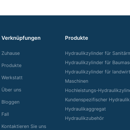
Verknüpfungen
Produkte
Zuhause
Hydraulikzylinder für Sanitä
Hydraulikzylinder für Baumas
Produkte
Hydraulikzylinder für landwir
Werkstatt
Maschinen
Über uns
Hochleistungs-Hydraulikzylin
Kundenspezifischer Hydraulik
Bloggen
Hydraulikaggregat
Fall
Hydraulikzubehör
Kontaktieren Sie uns