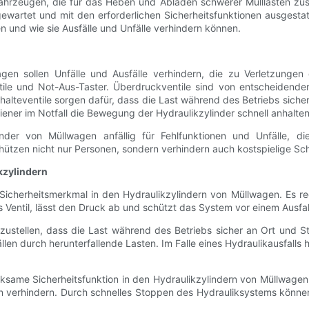
lfahrzeugen, die für das Heben und Abladen schwerer Mülllasten zust
gewartet und mit den erforderlichen Sicherheitsfunktionen ausgesta
n und wie sie Ausfälle und Unfälle verhindern können.
wagen sollen Unfälle und Ausfälle verhindern, die zu Verletzunge
tile und Not-Aus-Taster. Überdruckventile sind von entscheidend
halteventile sorgen dafür, dass die Last während des Betriebs sicher
ener im Notfall die Bewegung der Hydraulikzylinder schnell anhalten
linder von Müllwagen anfällig für Fehlfunktionen und Unfälle,
ützen nicht nur Personen, sondern verhindern auch kostspielige S
kzylindern
 Sicherheitsmerkmal in den Hydraulikzylindern von Müllwagen. Es r
Ventil, lässt den Druck ab und schützt das System vor einem Ausfal
erzustellen, dass die Last während des Betriebs sicher an Ort und S
len durch herunterfallende Lasten. Im Falle eines Hydraulikausfalls h
rksame Sicherheitsfunktion in den Hydraulikzylindern von Müllwagen
n verhindern. Durch schnelles Stoppen des Hydrauliksystems können