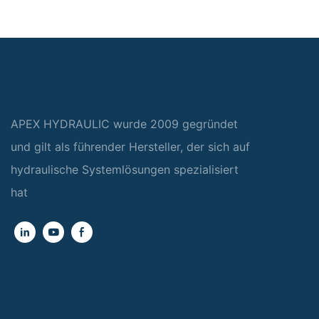
APEX HYDRAULIC wurde 2009 gegründet
und gilt als führender Hersteller, der sich auf
hydraulische Systemlösungen spezialisiert
hat