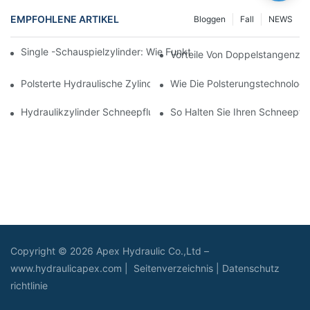
EMPFOHLENE ARTIKEL
Bloggen
Fall
NEWS
Single -Schauspielzylinder: Wie Funktioniert Es & Gemeinsam
Vorteile Von Doppelstangenzyl
Polsterte Hydraulische Zylinder: Verringerung Der Auswirkung 
Wie Die Polsterungstechnologie
Hydraulikzylinder Schneepflug: Schlüsselmerkmale Für Harte 
So Halten Sie Ihren Schneepflu
Copyright © 2026 Apex Hydraulic Co.,Ltd –
www.hydraulicapex.com |
Seitenverzeichnis
|
Datenschutz
richtlinie