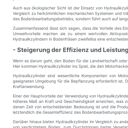
Auch aus ökologischer Sicht ist der Einsatz von Hydraulikzyl
Vergleich zu herkömmlichen mechanischen Systemen und trägt
des Bodenbearbeitungsbetriebs, sondern führt auch auf lang
Zusammenfassend lässt sich sagen, dass die Vorteile des Eins
Umweltvorteile machen sie zu einem wertvollen Aktivpost
Hydraulikzylindern in Bodenfräsen zweifellos eine entscheiden
- Steigerung der Effizienz und Leistun
Wenn es darum geht, den Boden für die Landwirtschaft oder d
Hier kommen Hydraulikzylinder ins Spiel, die den Motorhacken
Hydraulikzylinder sind wesentliche Komponenten von Moto
geeigneten Umgebung für die Bepflanzung erforderlich ist. D
Kraftanwendung.
Einer der Hauptvorteile der Verwendung von Hydraulikzylinder
höheres Maß an Kraft und Geschwindigkeit erreichen, was zu 
denen Zeit von entscheidender Bedeutung ist und die Produk
letztendlich die Gesamteffizienz des Bodenbearbeitungsproz
Darüber hinaus bieten Hydraulikzylinder im Vergleich zu and
von verdichtetem Boden, zum Durchdringen harter Vegetat