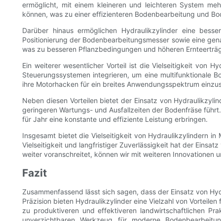
ermöglicht, mit einem kleineren und leichteren System meh
können, was zu einer effizienteren Bodenbearbeitung und Bo
Darüber hinaus ermöglichen Hydraulikzylinder eine bess
Positionierung der Bodenbearbeitungsmesser sowie eine genaue
was zu besseren Pflanzbedingungen und höheren Ernteerträg
Ein weiterer wesentlicher Vorteil ist die Vielseitigkeit vo
Steuerungssystemen integrieren, um eine multifunktionale Bo
ihre Motorhacken für ein breites Anwendungsspektrum einzu
Neben diesen Vorteilen bietet der Einsatz von Hydraulikzylin
geringeren Wartungs- und Ausfallzeiten der Bodenfräse führt
für Jahr eine konstante und effiziente Leistung erbringen.
Insgesamt bietet die Vielseitigkeit von Hydraulikzylindern in
Vielseitigkeit und langfristiger Zuverlässigkeit hat der Ein
weiter voranschreitet, können wir mit weiteren Innovationen
Fazit
Zusammenfassend lässt sich sagen, dass der Einsatz von Hydrau
Präzision bieten Hydraulikzylinder eine Vielzahl von Vorteil
zu produktiveren und effektiveren landwirtschaftlichen Pr
unverzichtbaren Werkzeug für moderne Bodenbearbeitung