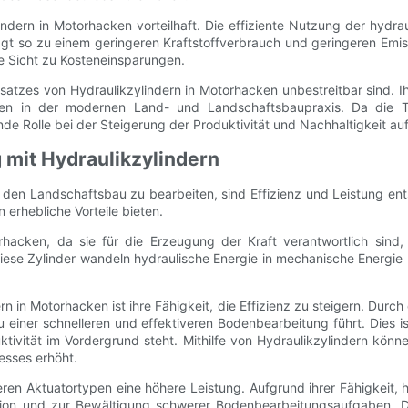
indern in Motorhacken vorteilhaft. Die effiziente Nutzung der hydr
 so zu einem geringeren Kraftstoffverbrauch und geringeren Emiss
e Sicht zu Kosteneinsparungen.
atzes von Hydraulikzylindern in Motorhacken unbestreitbar sind. Ihr
en in der modernen Land- und Landschaftsbaupraxis. Da die Tec
de Rolle bei der Steigerung der Produktivität und Nachhaltigkeit au
g mit Hydraulikzylindern
en Landschaftsbau zu bearbeiten, sind Effizienz und Leistung ents
 erhebliche Vorteile bieten.
rhacken, da sie für die Erzeugung der Kraft verantwortlich sin
iese Zylinder wandeln hydraulische Energie in mechanische Energie
n in Motorhacken ist ihre Fähigkeit, die Effizienz zu steigern. Dur
einer schnelleren und effektiveren Bodenbearbeitung führt. Dies ist
tivität im Vordergrund steht. Mithilfe von Hydraulikzylindern kön
esses erhöht.
eren Aktuatortypen eine höhere Leistung. Aufgrund ihrer Fähigkeit,
ion und zur Bewältigung schwerer Bodenbearbeitungsaufgaben. Die