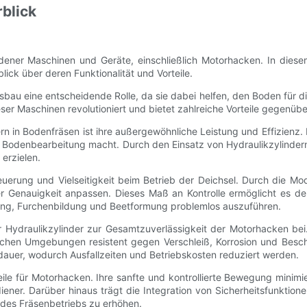
rblick
edener Maschinen und Geräte, einschließlich Motorhacken. In diese
ick über deren Funktionalität und Vorteile.
sbau eine entscheidende Rolle, da sie dabei helfen, den Boden für d
eser Maschinen revolutioniert und bietet zahlreiche Vorteile gege
n in Bodenfräsen ist ihre außergewöhnliche Leistung und Effizienz. 
e Bodenbearbeitung macht. Durch den Einsatz von Hydraulikzylind
erzielen.
euerung und Vielseitigkeit beim Betrieb der Deichsel. Durch die Mod
er Genauigkeit anpassen. Dieses Maß an Kontrolle ermöglicht es d
g, Furchenbildung und Beetformung problemlos auszuführen.
r Hydraulikzylinder zur Gesamtzuverlässigkeit der Motorhacken be
tlichen Umgebungen resistent gegen Verschleiß, Korrosion und Besc
uer, wodurch Ausfallzeiten und Betriebskosten reduziert werden.
teile für Motorhacken. Ihre sanfte und kontrollierte Bewegung minim
iener. Darüber hinaus trägt die Integration von Sicherheitsfunktio
 des Fräsenbetriebs zu erhöhen.