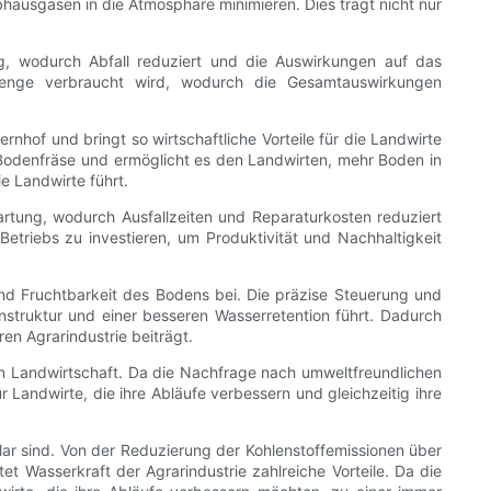
bhausgasen in die Atmosphäre minimieren. Dies trägt nicht nur
ng, wodurch Abfall reduziert und die Auswirkungen auf das
emenge verbraucht wird, wodurch die Gesamtauswirkungen
rnhof und bringt so wirtschaftliche Vorteile für die Landwirte
r Bodenfräse und ermöglicht es den Landwirten, mehr Boden in
e Landwirte führt.
rtung, wodurch Ausfallzeiten und Reparaturkosten reduziert
Betriebs zu investieren, um Produktivität und Nachhaltigkeit
und Fruchtbarkeit des Bodens bei. Die präzise Steuerung und
struktur und einer besseren Wasserretention führt. Dadurch
en Agrarindustrie beiträgt.
en Landwirtschaft. Da die Nachfrage nach umweltfreundlichen
 Landwirte, die ihre Abläufe verbessern und gleichzeitig ihre
lar sind. Von der Reduzierung der Kohlenstoffemissionen über
et Wasserkraft der Agrarindustrie zahlreiche Vorteile. Da die