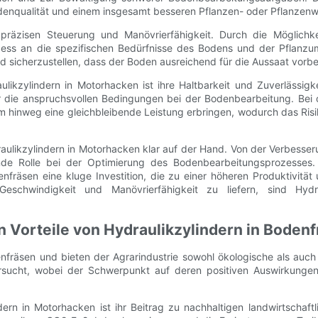
denqualität und einem insgesamt besseren Pflanzen- oder Pflanzenw
r präzisen Steuerung und Manövrierfähigkeit. Durch die Möglichk
ess an die spezifischen Bedürfnisse des Bodens und der Pflanzum
 sicherzustellen, dass der Boden ausreichend für die Aussaat vorbere
likzylindern in Motorhacken ist ihre Haltbarkeit und Zuverlässigk
ür die anspruchsvollen Bedingungen bei der Bodenbearbeitung. Be
hinweg eine gleichbleibende Leistung erbringen, wodurch das Risik
ulikzylindern in Motorhacken klar auf der Hand. Von der Verbesseru
ende Rolle bei der Optimierung des Bodenbearbeitungsprozesses. 
denfräsen eine kluge Investition, die zu einer höheren Produktivi
schwindigkeit und Manövrierfähigkeit zu liefern, sind Hydrau
n Vorteile von Hydraulikzylindern in Boden
nfräsen und bieten der Agrarindustrie sowohl ökologische als auch wi
rsucht, wobei der Schwerpunkt auf deren positiven Auswirkungen 
ern in Motorhacken ist ihr Beitrag zu nachhaltigen landwirtschaf