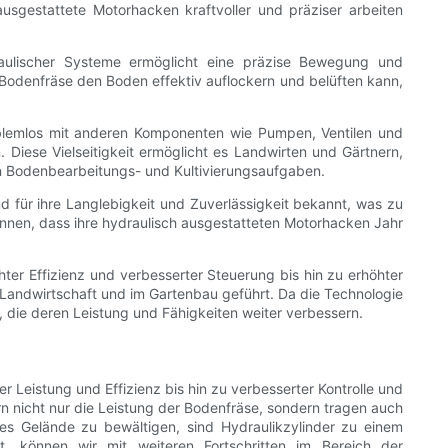
usgestattete Motorhacken kraftvoller und präziser arbeiten
raulischer Systeme ermöglicht eine präzise Bewegung und
e Bodenfräse den Boden effektiv auflockern und belüften kann,
 problemlos mit anderen Komponenten wie Pumpen, Ventilen und
 Diese Vielseitigkeit ermöglicht es Landwirten und Gärtnern,
n Bodenbearbeitungs- und Kultivierungsaufgaben.
nd für ihre Langlebigkeit und Zuverlässigkeit bekannt, was zu
önnen, dass ihre hydraulisch ausgestatteten Motorhacken Jahr
öhter Effizienz und verbesserter Steuerung bis hin zu erhöhter
r Landwirtschaft und im Gartenbau geführt. Da die Technologie
 die deren Leistung und Fähigkeiten weiter verbessern.
r Leistung und Effizienz bis hin zu verbesserter Kontrolle und
rn nicht nur die Leistung der Bodenfräse, sondern tragen auch
ges Gelände zu bewältigen, sind Hydraulikzylinder zu einem
, können wir mit weiteren Fortschritten im Bereich der