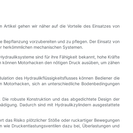
m Artikel gehen wir näher auf die Vorteile des Einsatzes von
ie Bepflanzung vorzubereiten und zu pflegen. Der Einsatz von
nüber herkömmlichen mechanischen Systemen.
Hydrauliksysteme sind für ihre Fähigkeit bekannt, hohe Kräfte
ern können Motorhacken den nötigen Druck ausüben, um zähen
ulation des Hydraulikflüssigkeitsflusses können Bediener die
en Motorhacken, sich an unterschiedliche Bodenbedingungen
i. Die robuste Konstruktion und das abgedichtete Design der
hädigung. Dadurch sind mit Hydraulikzylindern ausgestattete
iert das Risiko plötzlicher Stöße oder ruckartiger Bewegungen
nen wie Druckentlastungsventilen dazu bei, Überlastungen und