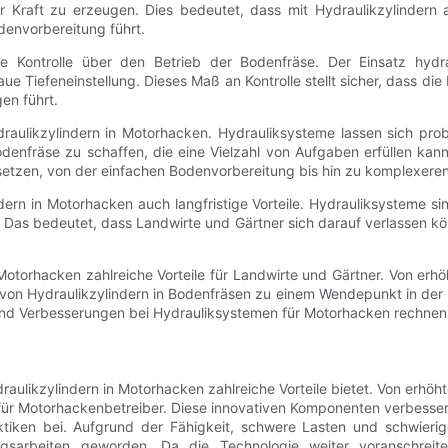
r Kraft zu erzeugen. Dies bedeutet, dass mit Hydraulikzylindern a
denvorbereitung führt.
ere Kontrolle über den Betrieb der Bodenfräse. Der Einsatz hyd
 Tiefeneinstellung. Dieses Maß an Kontrolle stellt sicher, dass di
en führt.
n Hydraulikzylindern in Motorhacken. Hydrauliksysteme lassen sich
denfräse zu schaffen, die eine Vielzahl von Aufgaben erfüllen kann.
setzen, von der einfachen Bodenvorbereitung bis hin zu komplexere
dern in Motorhacken auch langfristige Vorteile. Hydrauliksysteme si
. Das bedeutet, dass Landwirte und Gärtner sich darauf verlassen k
 Motorhacken zahlreiche Vorteile für Landwirte und Gärtner. Von erh
satz von Hydraulikzylindern in Bodenfräsen zu einem Wendepunkt in de
 und Verbesserungen bei Hydrauliksystemen für Motorhacken rechnen,
likzylindern in Motorhacken zahlreiche Vorteile bietet. Von erhöhte
en für Motorhackenbetreiber. Diese innovativen Komponenten verbesse
aktiken bei. Aufgrund der Fähigkeit, schwere Lasten und schwieri
sarbeiten geworden. Da die Technologie weiter voranschreitet