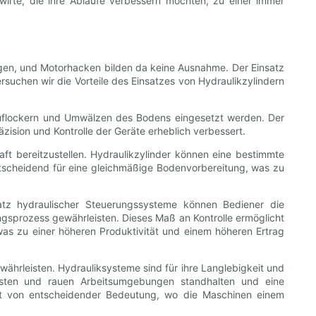
wirte, die ihre Abläufe verbessern möchten, zu einer immer
ungen, und Motorhacken bilden da keine Ausnahme. Der Einsatz
ersuchen wir die Vorteile des Einsatzes von Hydraulikzylindern
 Auflockern und Umwälzen des Bodens eingesetzt werden. Der
äzision und Kontrolle der Geräte erheblich verbessert.
aft bereitzustellen. Hydraulikzylinder können eine bestimmte
ntscheidend für eine gleichmäßige Bodenvorbereitung, was zu
atz hydraulischer Steuerungssysteme können Bediener die
gsprozess gewährleisten. Dieses Maß an Kontrolle ermöglicht
s zu einer höheren Produktivität und einem höheren Ertrag
ewährleisten. Hydrauliksysteme sind für ihre Langlebigkeit und
Lasten und rauen Arbeitsumgebungen standhalten und eine
haft von entscheidender Bedeutung, wo die Maschinen einem