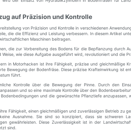
 wird der Einsatz von Hydraulikzylindern in Bodenfräsen für Land
zug auf Präzision und Kontrolle
Bereitstellung von Präzision und Kontrolle in verschiedenen Anwend
ile, die die Effizienz und Leistung verbessern. In diesem Artikel unt
dwirtschaftlichen Maschinen beitragen.
inen, die zur Vorbereitung des Bodens für die Bepflanzung durch
 Weise, wie diese Aufgabe ausgeführt wird, revolutioniert und die Pr
rn in Motorhacken ist ihre Fähigkeit, präzise und gleichmäßige Kr
ierte Bewegung der Bodenfräse. Diese präzise Krafteinwirkung ist e
stum führt.
hnliche Kontrolle über die Bewegung der Pinne. Durch den Eins
 anpassen und so eine maximale Kontrolle über den Bodenbearbeitun
 Bodenbedingungen und die gewünschte Pflanztiefe anzupassen, wa
t ihre Fähigkeit, einen gleichmäßigen und zuverlässigen Betrieb zu g
a keine Ausnahme. Sie sind so konzipiert, dass sie schweren 
gen gewährleisten. Diese Zuverlässigkeit ist in der Landwirtsc
tzt sind.