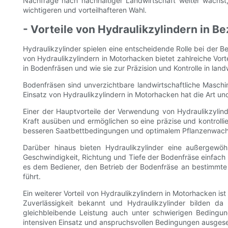
Nachfrage nach nachhaltiger Landwirtschaft weiter wächst,
wichtigeren und vorteilhafteren Wahl.
- Vorteile von Hydraulikzylindern in Be
Hydraulikzylinder spielen eine entscheidende Rolle bei der 
von Hydraulikzylindern in Motorhacken bietet zahlreiche Vorte
in Bodenfräsen und wie sie zur Präzision und Kontrolle in lan
Bodenfräsen sind unverzichtbare landwirtschaftliche Masch
Einsatz von Hydraulikzylindern in Motorhacken hat die Art und
Einer der Hauptvorteile der Verwendung von Hydraulikzylinde
Kraft ausüben und ermöglichen so eine präzise und kontroll
besseren Saatbettbedingungen und optimalem Pflanzenwach
Darüber hinaus bieten Hydraulikzylinder eine außergewö
Geschwindigkeit, Richtung und Tiefe der Bodenfräse einfach
es dem Bediener, den Betrieb der Bodenfräse an bestimmte
führt.
Ein weiterer Vorteil von Hydraulikzylindern in Motorhacken is
Zuverlässigkeit bekannt und Hydraulikzylinder bilden d
gleichbleibende Leistung auch unter schwierigen Bedingun
intensiven Einsatz und anspruchsvollen Bedingungen ausgese