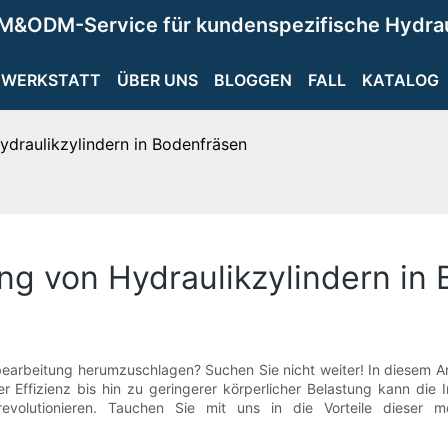
M&ODM-Service für kundenspezifische Hydra
WERKSTATT
ÜBER UNS
BLOGGEN
FALL
KATALOG
ydraulikzylindern in Bodenfräsen
ng von Hydraulikzylindern in
nbearbeitung herumzuschlagen? Suchen Sie nicht weiter! In diesem A
 Effizienz bis hin zu geringerer körperlicher Belastung kann die I
evolutionieren. Tauchen Sie mit uns in die Vorteile dieser 