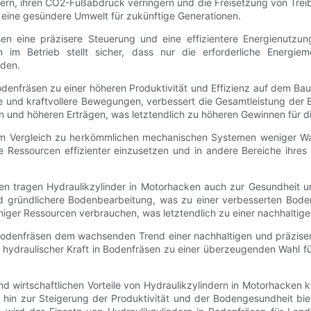
gern, ihren CO2-Fußabdruck verringern und die Freisetzung von Trei
eine gesündere Umwelt für zukünftige Generationen.
sen eine präzisere Steuerung und eine effizientere Energienutzu
n im Betrieb stellt sicher, dass nur die erforderliche Energi
rden.
denfräsen zu einer höheren Produktivität und Effizienz auf dem Baue
lere und kraftvollere Bewegungen, verbessert die Gesamtleistung de
en und höheren Erträgen, was letztendlich zu höheren Gewinnen für di
 im Vergleich zu herkömmlichen mechanischen Systemen weniger Wa
e Ressourcen effizienter einzusetzen und in andere Bereiche ihres 
eilen tragen Hydraulikzylinder in Motorhacken auch zur Gesundheit 
nd gründlichere Bodenbearbeitung, was zu einer verbesserten Boden
ger Ressourcen verbrauchen, was letztendlich zu einer nachhaltiger
in Bodenfräsen dem wachsenden Trend einer nachhaltigen und präzis
z hydraulischer Kraft in Bodenfräsen zu einer überzeugenden Wahl für
 wirtschaftlichen Vorteile von Hydraulikzylindern in Motorhacken k
s hin zur Steigerung der Produktivität und der Bodengesundheit biet