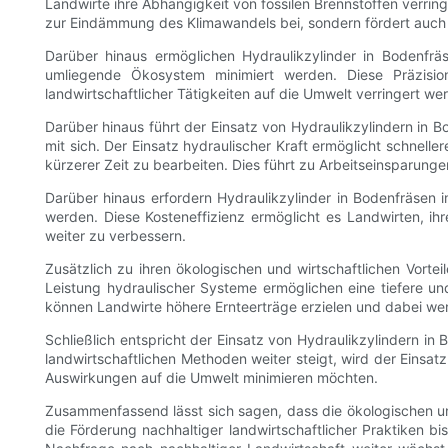
Landwirte ihre Abhängigkeit von fossilen Brennstoffen verrin
zur Eindämmung des Klimawandels bei, sondern fördert auch 
Darüber hinaus ermöglichen Hydraulikzylinder in Bodenfrä
umliegende Ökosystem minimiert werden. Diese Präzisio
landwirtschaftlicher Tätigkeiten auf die Umwelt verringert we
Darüber hinaus führt der Einsatz von Hydraulikzylindern in Bo
mit sich. Der Einsatz hydraulischer Kraft ermöglicht schnel
kürzerer Zeit zu bearbeiten. Dies führt zu Arbeitseinsparung
Darüber hinaus erfordern Hydraulikzylinder in Bodenfräsen
werden. Diese Kosteneffizienz ermöglicht es Landwirten, ihr
weiter zu verbessern.
Zusätzlich zu ihren ökologischen und wirtschaftlichen Vort
Leistung hydraulischer Systeme ermöglichen eine tiefere u
können Landwirte höhere Ernteerträge erzielen und dabei weni
Schließlich entspricht der Einsatz von Hydraulikzylindern 
landwirtschaftlichen Methoden weiter steigt, wird der Einsat
Auswirkungen auf die Umwelt minimieren möchten.
Zusammenfassend lässt sich sagen, dass die ökologischen und
die Förderung nachhaltiger landwirtschaftlicher Praktiken bi