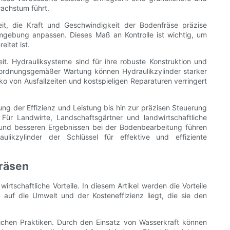
achstum führt.
eit, die Kraft und Geschwindigkeit der Bodenfräse präzise
gebung anpassen. Dieses Maß an Kontrolle ist wichtig, um
itet ist.
eit. Hydrauliksysteme sind für ihre robuste Konstruktion und
i ordnungsgemäßer Wartung können Hydraulikzylinder starker
o von Ausfallzeiten und kostspieligen Reparaturen verringert
ng der Effizienz und Leistung bis hin zur präzisen Steuerung
Für Landwirte, Landschaftsgärtner und landwirtschaftliche
tät und besseren Ergebnissen bei der Bodenbearbeitung führen
likzylinder der Schlüssel für effektive und effiziente
fräsen
rtschaftliche Vorteile. In diesem Artikel werden die Vorteile
auf die Umwelt und der Kosteneffizienz liegt, die sie den
tlichen Praktiken. Durch den Einsatz von Wasserkraft können