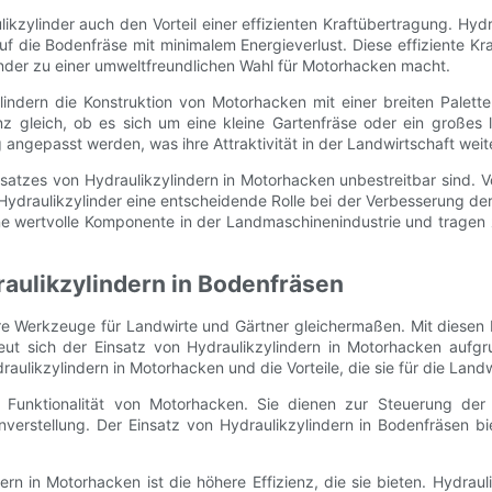
likzylinder auch den Vorteil einer effizienten Kraftübertragung. H
uf die Bodenfräse mit minimalem Energieverlust. Diese effiziente K
inder zu einer umweltfreundlichen Wahl für Motorhacken macht.
zylindern die Konstruktion von Motorhacken mit einer breiten Palet
 gleich, ob es sich um eine kleine Gartenfräse oder ein großes l
angepasst werden, was ihre Attraktivität in der Landwirtschaft weite
atzes von Hydraulikzylindern in Motorhacken unbestreitbar sind. Vo
Hydraulikzylinder eine entscheidende Rolle bei der Verbesserung der 
eine wertvolle Komponente in der Landmaschinenindustrie und tragen
raulikzylindern in Bodenfräsen
re Werkzeuge für Landwirte und Gärtner gleichermaßen. Mit diese
reut sich der Einsatz von Hydraulikzylindern in Motorhacken aufgru
ydraulikzylindern in Motorhacken und die Vorteile, die sie für die Lan
die Funktionalität von Motorhacken. Sie dienen zur Steuerung 
erstellung. Der Einsatz von Hydraulikzylindern in Bodenfräsen biet
rn in Motorhacken ist die höhere Effizienz, die sie bieten. Hydraul